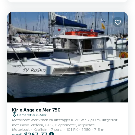
Kirie Ange de Mer 750
Camaret-sur-Mer
Motorboot voor vissen en uitstapjes KIRIE van 7,50 m, uitgerust
met Radio Telefoon, GPS, Dieptemeter, verplichte
Motorboot
Kapitein
7 pers.
101 PK
1980
7.5 m
kustbewapening, toilet. Keuken met stromend water, salon met
$267,77
vanaf
tafel, gasfornuis, radio CD, koffiezetapparaat.