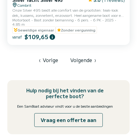
Silver Yacht Silver 495
5.0
(1 reviews)
Combrit
Onze Silver 495 biedt alle comfort van de grootsten: teak-look
dek, kussens, zonnetent, enzovoort. Heel aangename boot voor een
Motorboot
Boot zonder bemanning
6 pers.
6 PK
2025
gezellig moment op de rivier de Odet, het zal je het plezier geven
4.85 m
om voor een paar uur kapitein te worden, en dat zonder
Geweldige eigenaar
Zonder vergunning
vergunning! Kies uw verhuurperiode: 1u30, 2u, 3u, 4u, 6u of de
$109,65
dag van 10u tot 18u voor een beheersbaar budget (brandstof
vanaf
inbegrepen in de prijs)
‹
Vorige
Volgende
›
Hulp nodig bij het vinden van de
perfecte boot?
Een SamBoat adviseur vindt voor u de beste aanbiedingen
Vraag een offerte aan