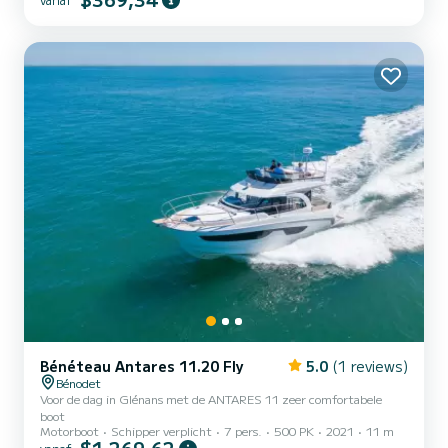
personen, biedt plaats aan maximaal 10 personen. Zeer mooie
achtersalon en groot zonnedek vooraan, douche, zwemtrap en
elektrische ankerlier (anker laten zakken/hijsen). Zeer brede en zeer
veilige boot
Bénéteau Antares 11.20 Fly
5.0
(1 reviews)
Bénodet
Voor de dag in Glénans met de ANTARES 11 zeer comfortabele
boot
Motorboot
Schipper verplicht
7 pers.
500 PK
2021
11 m