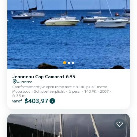
Jeanneau Cap Camarat 6.35
Audierne
Comfortabele stijve open romp met HB 140 pk 4T motor
Motorboot
Schipper verplicht
6 pers.
140 PK
2007
6.35 m
$403,97
vanaf