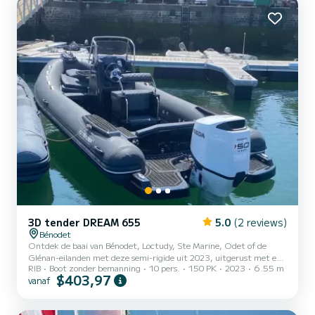
3D tender DREAM 655
5.0
(2 reviews)
Bénodet
Ontdek de baai van Bénodet, Loctudy, Ste Marine, Odet of de
Glénan-eilanden met deze semi-rigide uit 2023, uitgerust met een
RIB
Boot zonder bemanning
10 pers.
150 PK
2023
6.55 m
krachtige en zuinige motor van 150 pk. Visreis, familie-uitje, ideaal
$403,97
vanaf
voor maximaal 10 personen voor een groepsuitje, met familie of
vrienden. Met een tafel kunt u aan boord lunchen, het achterdek
garandeert een gemakkelijke toegang en veilig om te zwemmen