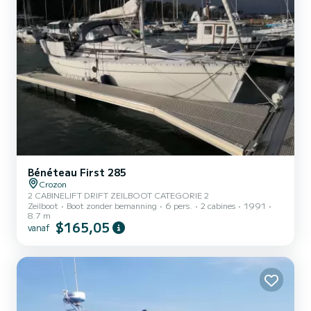
Bénéteau First 285
Crozon
2 CABINELIFT DRIFT ZEILBOOT CATEGORIE 2
Zeilboot
Boot zonder bemanning
6 pers.
2 cabines
1991
8.7 m
$165,05
vanaf