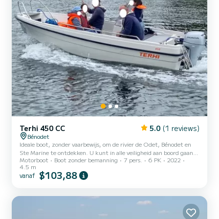
Terhi 450 CC
5.0
(1 reviews)
Bénodet
Ideale boot, zonder vaarbewijs, om de rivier de Odet, Bénodet en
Ste Marine te ontdekken. U kunt in alle veiligheid aan boord gaan
Motorboot
Boot zonder bemanning
7 pers.
6 PK
2022
van 7 personen en de prachtige rivier de Odet ontdekken. U kunt
4.5 m
aan tafel genieten van een picknick, of vanaf de boot zwemmen
$103,88
vanaf
met behulp van de ladder. Kinderen zijn volkomen veilig op deze
boot Huur van 2 uur = 90€+5€ gaspakket ter plaatse te betalen
3 uur huur = 105€ + 7€ gaspakket ter plaatse te betalen Verhuur
van 9.00 tot 17.00 uur = 150 € + 10€ pakket benzine t...