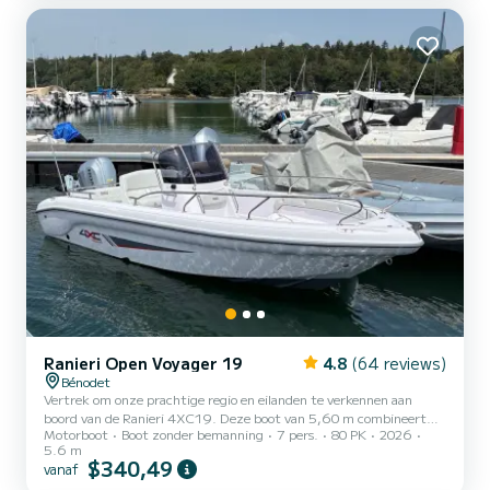
dieptemeter) + Raymarine plotter + "PLB1" individueel baken +
IOR-giek. De boot is zeewaardig en wendbaar, hij is goed aangepast
aan het varen...
Ranieri Open Voyager 19
4.8
(64 reviews)
Bénodet
Vertrek om onze prachtige regio en eilanden te verkennen aan
boord van de Ranieri 4XC19. Deze boot van 5,60 m combineert
Motorboot
Boot zonder bemanning
7 pers.
80 PK
2026
prestaties, veiligheid en comfort. Aangedreven door een Honda
5.6 m
80pk motor, is het tegelijkertijd snel (33 knopen), zuinig en
$340,49
vanaf
wendbaar, ideaal voor jonge vergunninghouders en uitstapjes met