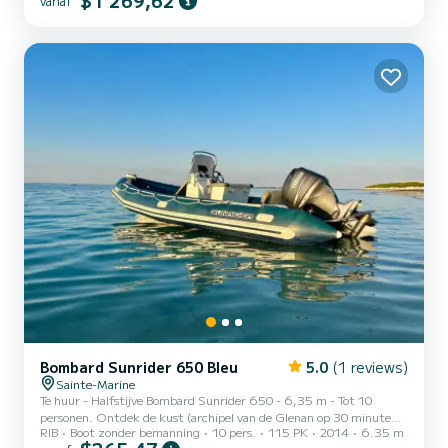
$1 269,62
vanaf
Bombard Sunrider 650 Bleu
5.0
(1 reviews)
Sainte-Marine
Te huur - Halfstijve Bombard Sunrider 650 - 6,35 m - Tot 10
personen. Ontdek de kust (archipel van de Glenan op 30 minuten
RIB
Boot zonder bemanning
10 pers.
115 PK
2014
6.35 m
varen) aan boord van deze betrouwbare, prestatiegerichte