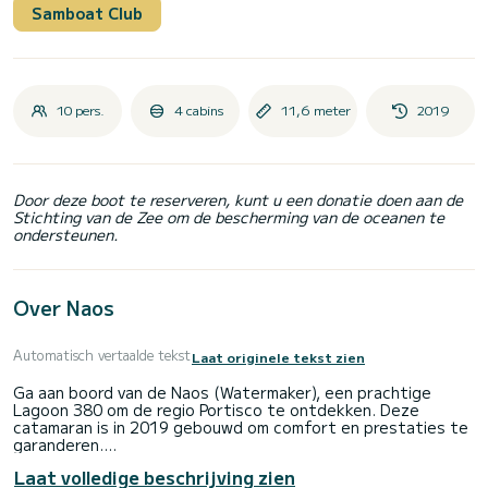
Samboat Club
10 pers.
4 cabins
11,6 meter
2019
Door deze boot te reserveren, kunt u een donatie doen aan de
Stichting van de Zee om de bescherming van de oceanen te
ondersteunen.
Over Naos
Automatisch vertaalde tekst
Laat originele tekst zien
Ga aan boord van de Naos (Watermaker), een prachtige
Lagoon 380 om de regio Portisco te ontdekken. Deze
catamaran is in 2019 gebouwd om comfort en prestaties te
garanderen.
Laat volledige beschrijving zien
De boot heeft 4 comfortabele hutten en een