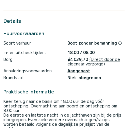
bootcapaciteit van 12 personen. Met een totale lengte van
12 meter is dit uw beste bondgenoot voor een
buitengewone vakantie op het water in de buurt van
Portisco
Details
Voor uw comfort heeft Naos (Watermaker) er 2 met
douche< br>
Huurvoorwaarden
Deze boot is uitgerust met een volledig doorgelat grootzeil
en een rolgenua. Het beschikt over de volgende apparatuur:
Soort verhuur
Boot zonder bemanning
Autopilot, Luidsprekers, Hekdouche, Watermaker.
In- en uitchecktijden:
18:00 / 08:00
Voor Bij elk verzoek om informatie of boeking klikt u op de
knop "Vraag een offerte aan", een SamBoat-expert zal u het
Borg
$4 039,70
(Direct door de
eigenaar verzorgd)
Annuleringsvoorwaarden
Aangepast
Brandstof
Niet inbegrepen
Praktische informatie
Keer terug naar de basis om 18.00 uur de dag vóór
ontscheping. Overnachting aan boord en ontscheping om
8.00 uur.
De eerste en laatste nacht in de jachthaven zijn bij de prijs
inbegrepen. Eventuele verdere overnachtingen/stops
worden betaald volgens de dagelijkse prijslijst van de