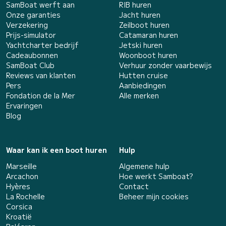
SamBoat werft aan
RIB huren
Onze garanties
Jacht huren
Verzekering
Zeilboot huren
Prijs-simulator
Catamaran huren
Yachtcharter bedrijf
Jetski huren
Cadeaubonnen
Woonboot huren
SamBoat Club
Verhuur zonder vaarbewijs
Reviews van klanten
Hutten cruise
Pers
Aanbiedingen
Fondation de la Mer
Alle merken
Ervaringen
Blog
Waar kan ik een boot huren
Hulp
Marseille
Algemene hulp
Arcachon
Hoe werkt Samboat?
Hyères
Contact
La Rochelle
Beheer mijn cookies
Corsica
Kroatië