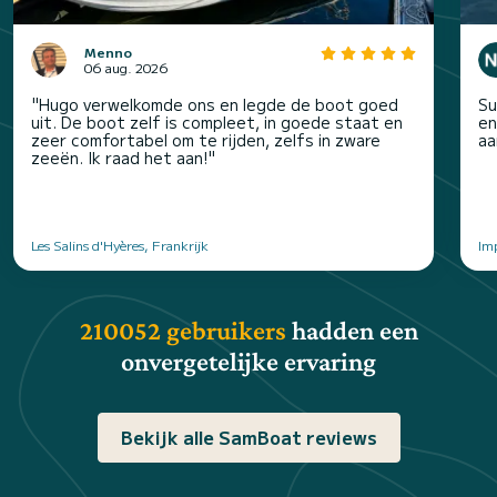
Menno
06 aug. 2026
"Hugo verwelkomde ons en legde de boot goed
Su
uit. De boot zelf is compleet, in goede staat en
en
zeer comfortabel om te rijden, zelfs in zware
aa
zeeën. Ik raad het aan!"
Les Salins d'Hyères, Frankrijk
Imp
210052 gebruikers
hadden een
onvergetelijke ervaring
Bekijk alle SamBoat reviews