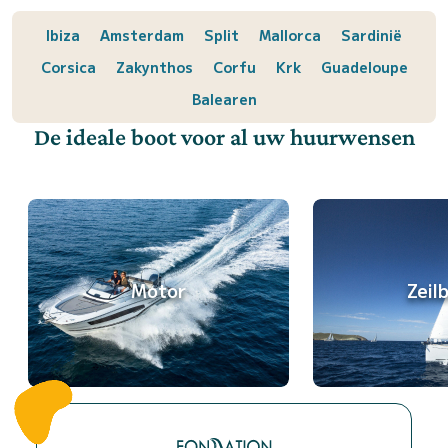
Ibiza
Amsterdam
Split
Mallorca
Sardinië
Corsica
Zakynthos
Corfu
Krk
Guadeloupe
Balearen
De ideale boot voor al uw huurwensen
Motor
Zeil