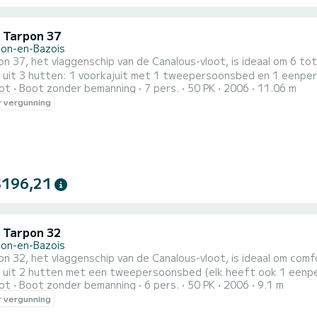
c Tarpon 37
llon-en-Bazois
n 37, het vlaggenschip van de Canalous-vloot, is ideaal om 6 t
 uit 3 hutten: 1 voorkajuit met 1 tweepersoonsbed en 1 eenpe
ot
Boot zonder bemanning
7 pers.
50 PK
2006
11.06 m
soonsbed en 1 stuurboord achterkajuit met 2 eenpersoonssta
 vergunning
epersoonsbed. Deze bewoonbare boot is uitgerust met een keuke
els en 2 toiletten...
$196,21
c Tarpon 32
llon-en-Bazois
n 32, het vlaggenschip van de Canalous-vloot, is ideaal om com
 uit 2 hutten met een tweepersoonsbed (elk heeft ook 1 eenp
ot
Boot zonder bemanning
6 pers.
50 PK
2006
9.1 m
n de boot. Deze bewoonbare boot is uitgerust met een keukenge
 vergunning
endek, een dubbele stuurpositie, enz. Voor verhuur van maandag tot vrijdag (miniweek) OF weekend, de prijs
nd...