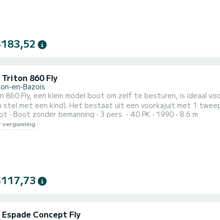
$183,52
 Triton 860 Fly
llon-en-Bazois
n 860 Fly, een klein model boot om zelf te besturen, is ideaal v
n stel met een kind). Het bestaat uit een voorkajuit met 1 twe
ot
Boot zonder bemanning
3 pers.
40 PK
1990
8.6 m
 omgebouwd tot een tweepersoonsbed. Het is uitgerust met een keukengedeelte, badkamers (1 douche, 1
 vergunning
$117,73
c Espade Concept Fly