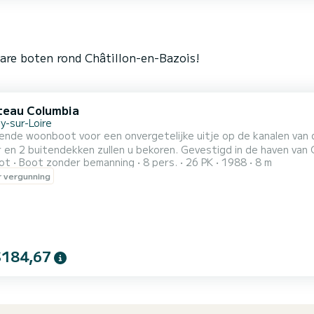
are boten rond Châtillon-en-Bazois!
eau Columbia
y-sur-Loire
nde woonboot voor een onvergetelijke uitje op de kanalen van de 
r en 2 buitendekken zullen u bekoren. Gevestigd in de haven van
ot
Boot zonder bemanning
8 pers.
26 PK
1988
8 m
et 3 slaapplaatsen: 2 tweepersoonsbedden en 1 eenpersoonsbed, inclusief
 vergunning
gnetron, servies, keukengerei) - Badkamer met
n t...
$184,67