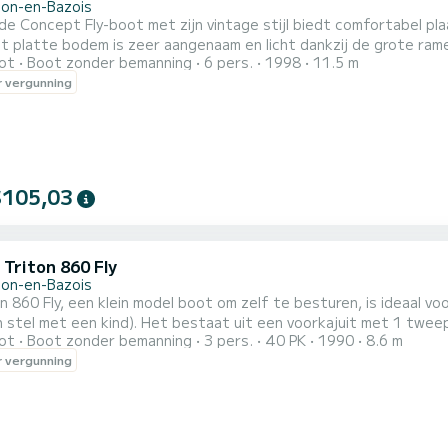
llon-en-Bazois
e Concept Fly-boot met zijn vintage stijl biedt comfortabel pl
 platte bodem is zeer aangenaam en licht dankzij de grote rame
ot
Boot zonder bemanning
6 pers.
1998
11.5 m
soonsbed en een eenpersoonsbed en een middenhut met een tw
 vergunning
e kan worden omgebouwd tot een tweepersoonsbed en een eenpe
...
$105,03
 Triton 860 Fly
llon-en-Bazois
n 860 Fly, een klein model boot om zelf te besturen, is ideaal v
n stel met een kind). Het bestaat uit een voorkajuit met 1 twe
ot
Boot zonder bemanning
3 pers.
40 PK
1990
8.6 m
 omgebouwd tot een tweepersoonsbed. Het is uitgerust met een keukengedeelte, badkamers (1 douche, 1
 vergunning