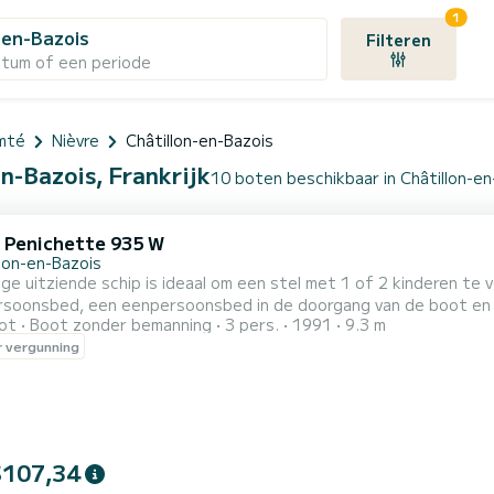
1
-en-Bazois
Filteren
atum of een periode
mté
Nièvre
Châtillon-en-Bazois
n-Bazois, Frankrijk
10 boten beschikbaar in Châtillon-en
c Penichette 935 W
llon-en-Bazois
age uitziende schip is ideaal om een stel met 1 of 2 kinderen t
soonsbed, een eenpersoonsbed in de doorgang van de boot en e
ot
Boot zonder bemanning
3 pers.
1991
9.3 m
n ingerichte keuken en badkamers (douche, wastafel en toilet). Lakens zijn ook 
 vergunning
jdag (miniweek) OF weekend wordt de prijs handmatig aangepas
ag : zat...
$107,34