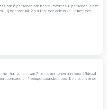
aats aan 6 personen aan boord (maximaal 8 personen). Deze
n. Hij bestaat uit 2 hutten: een achterkajuit met een
eepersoonsbed. De vierkante hoek biedt plaats aan een
rsoonsbed, evenals een uitgeruste keuken. Verder zijn
oor het huisvesten van 2 tot 4 personen aan boord (ideaal
epersoonsbed en 1 eenpersoonsbed bed. De zitbank in de
wastafel en 1 toilet). De voordelen van dit model: het kleine formaat en de dubbele cockpit: binnen en buiten. Voor verhuur va...