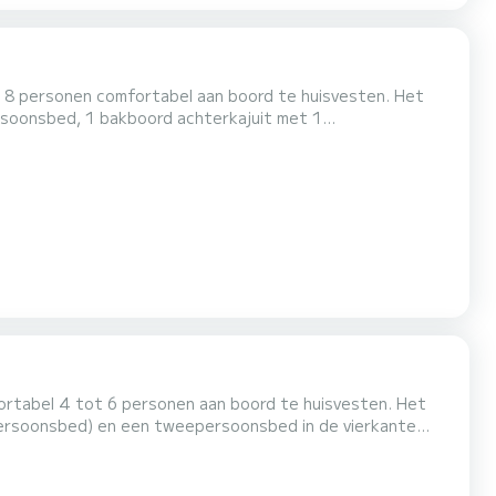
ot 8 personen comfortabel aan boord te huisvesten. Het
rsoonsbed, 1 bakboord achterkajuit met 1
pelbedden. De salon kan tevens worden omgebouwd tot
ngedeelte, sanitaire voorzieningen inclusief 2 douches,
fortabel 4 tot 6 personen aan boord te huisvesten. Het
ersoonsbed) en een tweepersoonsbed in de vierkante
deelte, 2 badkamers (douche, wastafel en toilet), een