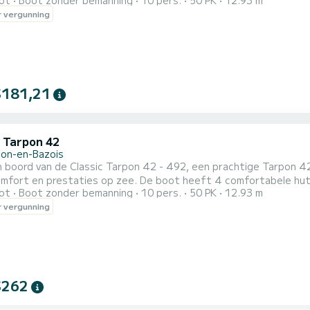
ot
Boot zonder bemanning
10 pers.
50 PK
12.93 m
eter is het uw beste bondgenoot voor een buitengewone vakantie
 vergunning
met ons op te nemen voor elke offerteaanvraag, u wordt bij uw
$181,21
c Tarpon 42
llon-en-Bazois
 boord van de Classic Tarpon 42 - 492, een prachtige Tarpon 42,
omfort en prestaties op zee. De boot heeft 4 comfortabele hu
ot
Boot zonder bemanning
10 pers.
50 PK
12.93 m
lengte van 12,93 meter is het uw beste bondgenoot voor een bu
 vergunning
er-sur-Saône. Reserverings- en offerteaanvragen worden rechtst
$262