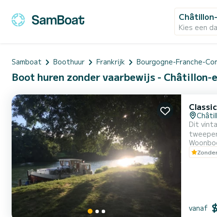
Châtillon
Kies een d
Samboat
Boothuur
Frankrijk
Bourgogne-Franche-Co
Boot huren zonder vaarbewijs - Châtillon-e
Classi
Châti
Dit vint
tweeper
Woonbo
vindt u ee
Zonder
tot vri
Vertrekd
vanaf