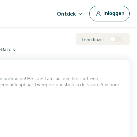
Inloggen
Ontdek
Toon kaart
-Bazois
e verwelkomen! Het bestaat uit een hut met een
en uitklapbaar tweepersoonsbed in de salon. Aan boord
inbegrepen. Voor verhuur van maandag
t door onze teams. → Weekendhuurvoorwaarden:< br>-