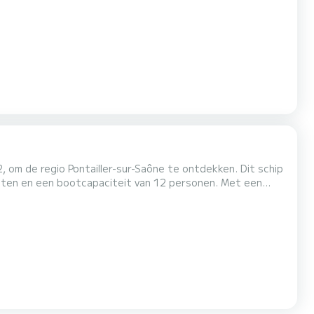
 op het water in de omgeving van Digoin. Aarzel niet om
 project begeleid door een SamBoat-expert . vakantie.
 om de regio Pontailler-sur-Saône te ontdekken. Dit schip
tten en een bootcapaciteit van 12 personen. Met een
itengewone vakantie op het water in de omgeving van
reeks door SamBoat beheerd. Via het platform krijgt u de