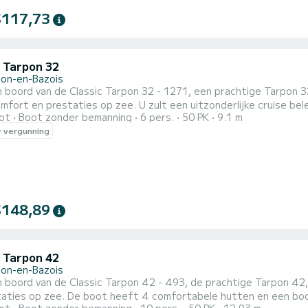
$117,73
c Tarpon 32
llon-en-Bazois
 boord van de Classic Tarpon 32 - 1271, een prachtige Tarpon 32
op zee. U zult een uitzonderlijke cruise beleven op dit 9 meter lange schip. U kunt maximaal personen
ot
Boot zonder bemanning
6 pers.
50 PK
9.1 m
tijdens het zeilen en genieten van de 2 comfortabele hutten. Voor uw comfort heeft Classic Tarpon 32 -
 vergunning
toiletten met douche U kunt ons uw reserveringsaanvraag sturen op 
$148,89
c Tarpon 42
llon-en-Bazois
 boord van de Classic Tarpon 42 - 493, de prachtige Tarpon 42,
taties op zee. De boot heeft 4 comfortabele hutten en een boo