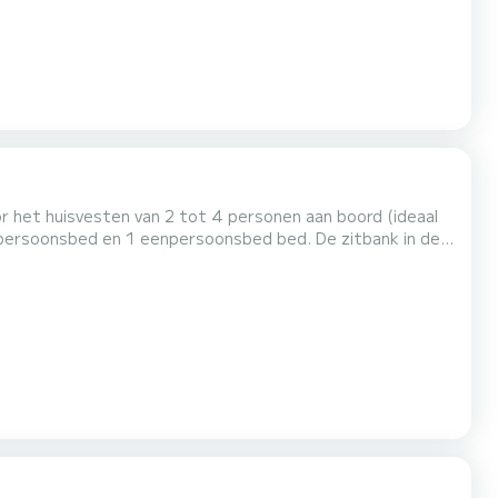
oor het huisvesten van 2 tot 4 personen aan boord (ideaal
epersoonsbed en 1 eenpersoonsbed bed. De zitbank in de
wastafel en 1 toilet). De voordelen van dit model: het kleine formaat en de dubbele cockpit: binnen en buiten. Voor verhuur va...