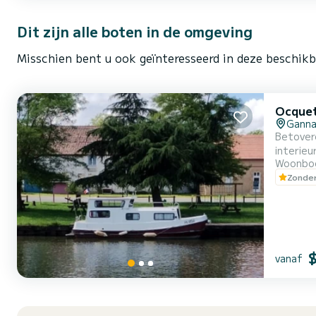
Dit zijn alle boten in de omgeving
Misschien bent u ook geïnteresseerd in deze beschikb
Ocquet
Ganna
Betovere
interieu
Woonbo
Uitrusting aan boord: - Comfortabele hut m
Zonder
beddengoed - Uitgeruste kitchenette (koelkast, gootsteen, kookplaten, ma
douche e
vanaf