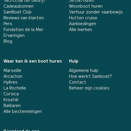
Cadeaubonnen
Woonboot huren
SamBoat Club
Verhuur zonder vaarbewijs
Reviews van klanten
Hutten cruise
Pers
Aanbiedingen
Fondation de la Mer
Alle merken
Ervaringen
Blog
Waar kan ik een boot huren
Hulp
Marseille
Algemene hulp
Arcachon
Hoe werkt Samboat?
Hyères
Contact
La Rochelle
Beheer mijn cookies
Corsica
Kroatië
Baléaren
Alle bestemmingen
Download de app