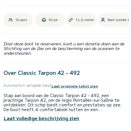
10 pers.
50 pk
12,9 meter
Boot zonder 
Door deze boot te reserveren, kunt u een donatie doen aan de
Stichting van de Zee om de bescherming van de oceanen te
ondersteunen.
Over Classic Tarpon 42 - 492
Automatisch vertaalde tekst
Laat originele tekst zien
Stap aan boord van de Classic Tarpon 42 - 492, een
prachtige Tarpon 42, om de regio Pontailler-sur-Saône te
ontdekken. Dit schip biedt comfort en prestaties op zee.
De boot heeft 4 comfortabele hutten en een
bootcapaciteit van 12 personen. Met een totale lengte van
Laat volledige beschrijving zien
12,93 meter is het uw beste bondgenoot voor een
buitengewone vakantie op het water in de omgeving van
Pontailler-sur-Saône. Reserverings- en offerteaanvragen