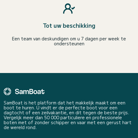
Tot uw beschikking
Een team van deskundigen om u 7 dagen per week te
ondersteunen
SamBoat is het platform dat het makkelijk maakt om een
boot te huren. U vindt er de perfecte boot voor een
dagtocht of een zeilvakantie, en dit tegen de beste prijs.
Vergelijk meer dan 50 000 particuliere en professionele
boten met of zonder schipper en vaar met een gerust hart
de wereld rond.