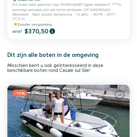
Dit is een boot geschikt voor RIVIERVAART (geen zeevaart). ***In
sommige periodes zijn ook korte verblijven OP AANVRAAG
Woonboot
Boot zonder bemanning
12 pers.
40 PK
2011
beschikbaar (min. 3 nachten)*** Het is de meest bekende in de
13.5 m
Minuetto-lijn en heeft 3 tweepersoonshutten. Met comfortabel
Zonder vergunning
plaats voor 6 personen (plus 2 in het bed dat in de salon kan worden
$370,50
gemaakt), biedt het ruime gemeenschappelijke ruimtes en goede
vanaf
privacy. Het ontwerp is modern en volledig Italiaans, en wanneer je
aan het roer staat, zul je trots zijn op je rol als kap...
Dit zijn alle boten in de omgeving
Misschien bent u ook geïnteresseerd in deze
beschikbare boten rond Casale sul Sile!
-10%