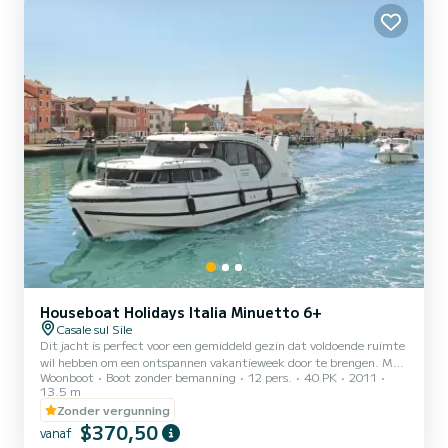
Houseboat Holidays Italia Minuetto 6+
Casale sul Sile
Dit jacht is perfect voor een gemiddeld gezin dat voldoende ruimte
wil hebben om een ontspannen vakantieweek door te brengen. Met
Woonboot
Boot zonder bemanning
12 pers.
40 PK
2011
3 tweepersoonshutten biedt het comfortabel plaats aan 6
13.5 m
personen (plus 2 in het bed dat in de woonkamer kan worden
Zonder vergunning
opgemaakt), met ruime gemeenschappelijke ruimtes en een goed
$370,50
niveau van privacy. Het ontwerp is modern en 100% Italiaans, en
vanaf
wanneer u aan het roer staat, zult u trots zijn om kapitein van dit