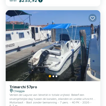
$253,92
vanaf
achterkant vanwaar u het landschap kunt bewonderen....
Trimarchi 57pro
Chioggia
Verken de Lagune van Venetië in totale vrijheid. Beleef een
onvergetelijke dag tussen de kanalen, eilanden en unieke uitzichten
Motorboot
Boot zonder bemanning
7 pers.
40 PK
2026
van de Lagune van Venetië aan boord van ons praktische en
5.7 m