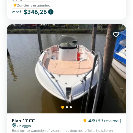
comfortabele vaartuig. Makkelijk te besturen en zonder de
Zonder vergunning
noodzaak van een vaarbewijs, is het de ideale oplossing voor wie een
$346,26
dag in de buitenlucht wil doorbrengen, verborgen strandjes wil
vanaf
bereiken, wil stoppen voor een duik, een lunch aan boord wil
organiseren of gewoon wil ontspannen door weg te varen van de...
Elan 17 CC
4.9
(39 reviews)
Chioggia
Boot om te wandelen of vissen, met douche, luifel... huisdieren