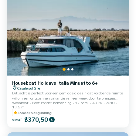
Houseboat Holidays Italia Minuetto 6+
Casale sul Sile
Dit jacht is perfect voor een gemiddeld gezin dat voldoende ruimte
wil om een ontspannen vakantie van een week door te brengen.
Woonboot
Boot zonder bemanning
12 pers.
40 PK
2010
Met 3 tweepersoonshutten biedt het comfortabel plaats aan 6
13.5 m
personen (plus 2 in het bed dat in de woonkamer kan worden
Zonder vergunning
opgemaakt), met ruime gemeenschappelijke ruimtes en een goed
$370,50
niveau van privacy. Het design is modern en 100% Italiaans, en
vanaf
wanneer u aan het roer staat, zult u trots zijn om de kapitein van
dit jacht te zijn. Al jaren geliefd bij reizigers over de hele...