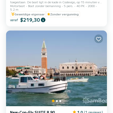
toegestaan. De boot ligt in de kade in Codevigo, op 15 minuten van
Motorboot
Boot zonder bemanning
5 pers.
40 PK
2000
Chioggia en wordt daar afgeleverd.
5.2 m
Geweldige eigenaar
Zonder vergunning
$219,30
vanaf
New-Con-Fly SUITE 8,90
1.0
(1 reviews)