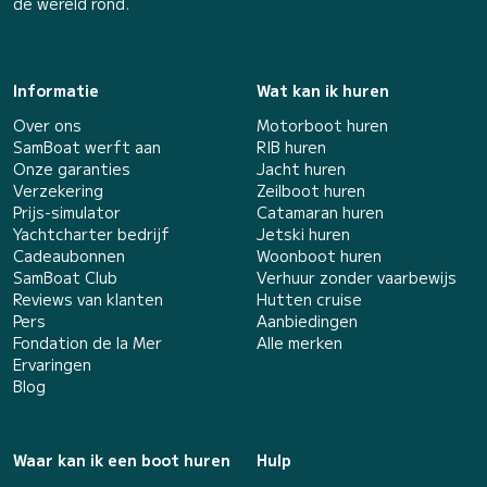
de wereld rond.
Informatie
Wat kan ik huren
Over ons
Motorboot huren
SamBoat werft aan
RIB huren
Onze garanties
Jacht huren
Verzekering
Zeilboot huren
Prijs-simulator
Catamaran huren
Yachtcharter bedrijf
Jetski huren
Cadeaubonnen
Woonboot huren
SamBoat Club
Verhuur zonder vaarbewijs
Reviews van klanten
Hutten cruise
Pers
Aanbiedingen
Fondation de la Mer
Alle merken
Ervaringen
Blog
Waar kan ik een boot huren
Hulp