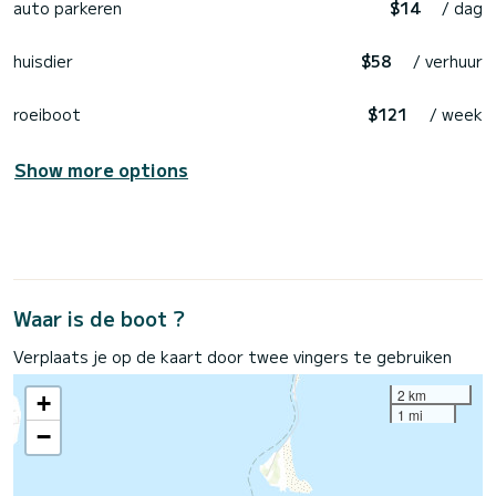
auto parkeren
$14
/ dag
huisdier
$58
/ verhuur
roeiboot
$121
/ week
Show more options
Waar is de boot ?
Verplaats je op de kaart door twee vingers te gebruiken
2 km
+
1 mi
−