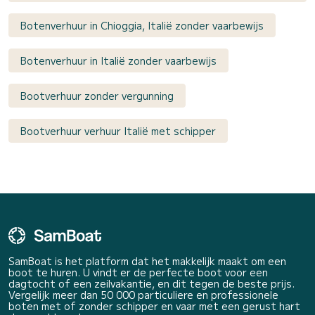
Botenverhuur in Chioggia, Italië zonder vaarbewijs
Botenverhuur in Italië zonder vaarbewijs
Bootverhuur zonder vergunning
Bootverhuur verhuur Italië met schipper
SamBoat is het platform dat het makkelijk maakt om een
boot te huren. U vindt er de perfecte boot voor een
dagtocht of een zeilvakantie, en dit tegen de beste prijs.
Vergelijk meer dan 50 000 particuliere en professionele
boten met of zonder schipper en vaar met een gerust hart