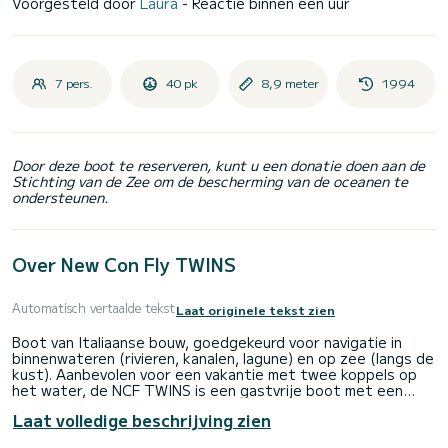
Voorgesteld door
Laura
- Reactie binnen een uur
7 pers.
40 pk
8,9 meter
1994
Door deze boot te reserveren, kunt u een donatie doen aan de
Stichting van de Zee om de bescherming van de oceanen te
ondersteunen.
Over New Con Fly TWINS
Automatisch vertaalde tekst
Laat originele tekst zien
Boot van Italiaanse bouw, goedgekeurd voor navigatie in
binnenwateren (rivieren, kanalen, lagune) en op zee (langs de
kust). Aanbevolen voor een vakantie met twee koppels op
het water, de NCF TWINS is een gastvrije boot met een
modern en comfortabel interieur. Aan de voorzijde twee
Laat volledige beschrijving zien
tweepersoonsslaapkamers voorzien van kasten en lades.
Twee hutten met douche, wastafel en toilet (één