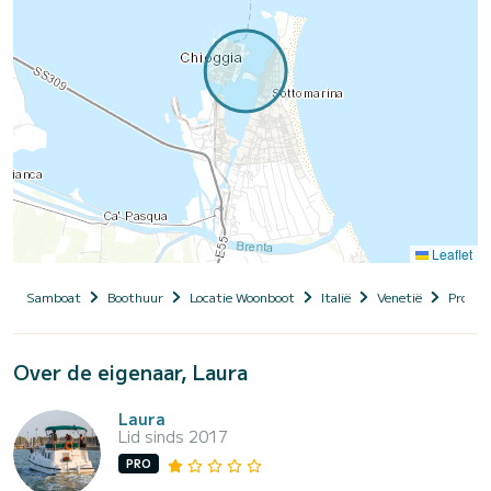
Leaflet
Samboat
Boothuur
Locatie Woonboot
Italië
Venetië
Provinc
Over de eigenaar, Laura
Laura
Lid sinds 2017
PRO