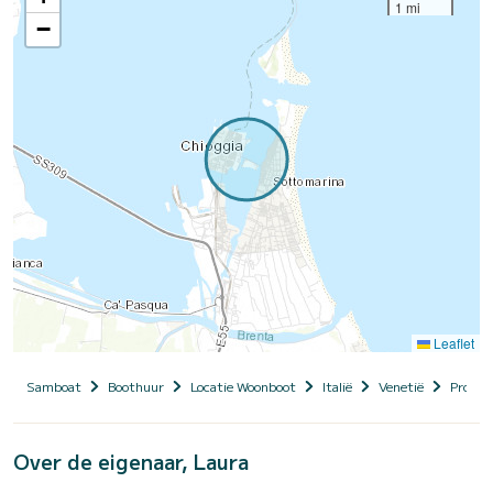
1 mi
−
Leaflet
Samboat
Boothuur
Locatie Woonboot
Italië
Venetië
Provinc
Over de eigenaar, Laura