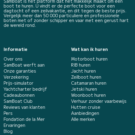
SamBoat is het platform dat het makkelijk maakt om een
boot te huren. U vindt er de perfecte boot voor een
dagtocht of een zeilvakantie, en dit tegen de beste prijs.
Vergelijk meer dan 50 000 particuliere en professionele
boten met of zonder schipper en vaar met een gerust hart
de wereld rond.
Informatie
Wat kan ik huren
Over ons
Motorboot huren
SamBoat werft aan
RIB huren
Onze garanties
Jacht huren
Verzekering
Zeilboot huren
Prijs-simulator
Catamaran huren
Yachtcharter bedrijf
Jetski huren
Cadeaubonnen
Woonboot huren
SamBoat Club
Verhuur zonder vaarbewijs
Reviews van klanten
Hutten cruise
Pers
Aanbiedingen
Fondation de la Mer
Alle merken
Ervaringen
Blog