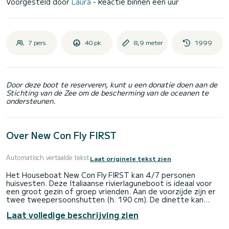
Voorgesteld door
Laura
- Reactie binnen een uur
7 pers.
40 pk
8,9 meter
1999
Door deze boot te reserveren, kunt u een donatie doen aan de
Stichting van de Zee om de bescherming van de oceanen te
ondersteunen.
Over New Con Fly FIRST
Automatisch vertaalde tekst
Laat originele tekst zien
Het Houseboat New Con Fly FIRST kan 4/7 personen
huisvesten. Deze Italiaanse rivierlaguneboot is ideaal voor
een groot gezin of groep vrienden. Aan de voorzijde zijn er
twee tweepersoonshutten (h. 190 cm). De dinette kan
worden omgebouwd tot een tweepersoonsbed of een
Laat volledige beschrijving zien
stapelbed. Een badkamer met douche, wastafel en toilet, en
een toilet. Ruime interieurs met eerste stuurpositie, keuken