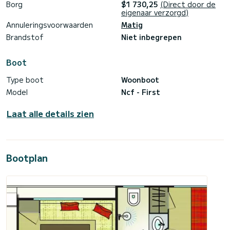
meerprijs): parkeerplaats auto, supplement huisdier aan
Borg
$1 730,25
(Direct door de
boord, opvouwbare fietsen, gidskaarten, transfer, roeiboot,
eigenaar verzorgd)
begeleider, barbecue, Wi-Fi, eindschoonmaak. Neem contact
Annuleringsvoorwaarden
Matig
met ons op en organiseer uw vakantie aan boord van de NCF
Brandstof
Niet inbegrepen
Boot
Type boot
Woonboot
Model
Ncf - First
Laat alle details zien
Bootplan