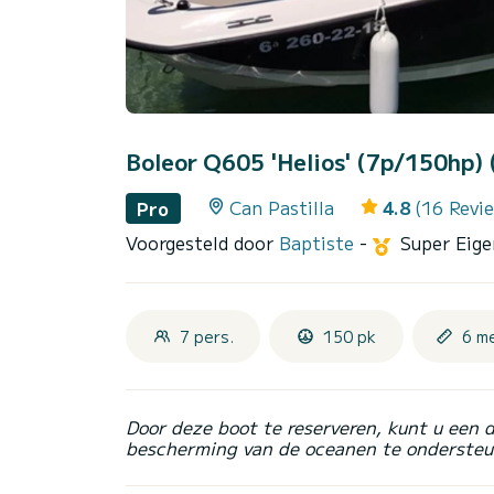
Boleor Q605 'Helios' (7p/150hp)
Can Pastilla
4.8
(16 Revi
Pro
Voorgesteld door
Baptiste
-
Super Eig
7 pers.
150 pk
6 m
Door deze boot te reserveren, kunt u een 
bescherming van de oceanen te ondersteu