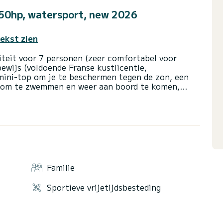
150hp, watersport, new 2026
tekst zien
teit voor 7 personen (zeer comfortabel voor
ewijs (voldoende Franse kustlicentie,
imini-top om je te beschermen tegen de zon, een
 om te zwemmen en weer aan boord te komen,
lijk alle veiligheidsuitrusting (reddingsvesten,
 kunnen we u voorzien van materiaal voor
are 'donut' om te slepen). De brandstofkosten
etaald (reken tussen de 8 en 15 € per uur
Eindschoonmaak: €30 (te betalen bij inscheping).
f Visa/Mastercard), terugbetaald aan het einde van
ontvangt u instructies van een professional: hij
agsregels, de veiligheidsinstructies... Hij zal u ook
Familie
 geschikte routes op basis van uw wensen en de
Sportieve vrijetijdsbesteding