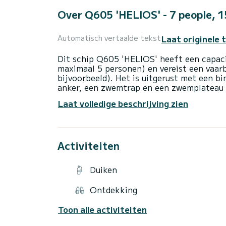
Over Q605 'HELIOS' - 7 people, 
Laat originele 
Automatisch vertaalde tekst
Dit schip Q605 'HELIOS' heeft een capaci
maximaal 5 personen) en vereist een vaarb
bijvoorbeeld). Het is uitgerust met een b
anker, een zwemtrap en een zwemplateau
radio/bluetooth, dek douche, hut en natuur
Laat volledige beschrijving zien
anker, misthoorn, etc.). Met dit vaartuig
watersporten (wakeboard, ski's, opblaasb
worden aan het einde van de huurperiode b
motortijd, afhankelijk van de snelheid). 
Activiteiten
Een borg van €1.000 is vereist (contant o
de huurperiode. Voor vertrek uit de haven 
zal u laten zien hoe de boot werkt, de gedr
Duiken
de navigatiezone tonen en adviseren over
Ontdekking
Toon alle activiteiten