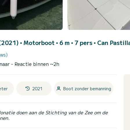
 (2021)
• Motorboot • 6 m • 7 pers •
Can Pastill
ews)
enaar
- Reactie binnen ~2h
eter
2021
Boot zonder bemanning
donatie doen aan de Stichting van de Zee om de
nen.