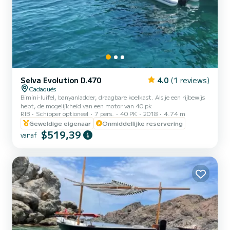
Selva Evolution D.470
4.0
(1 reviews)
Cadaqués
Bimini-luifel, banyanladder, draagbare koelkast. Als je een rijbewijs
hebt, de mogelijkheid van een motor van 40 pk
RIB
Schipper optioneel
7 pers.
40 PK
2018
4.74 m
Geweldige eigenaar
Onmiddellijke reservering
$519,39
vanaf