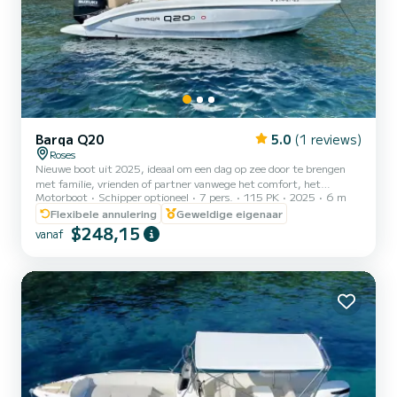
Barqa Q20
5.0
(1 reviews)
Roses
Nieuwe boot uit 2025, ideaal om een dag op zee door te brengen
met familie, vrienden of partner vanwege het comfort, het
Motorboot
Schipper optioneel
7 pers.
115 PK
2025
6 m
gemakkelijke gebruik en de stabiliteit. De motorboot heeft een
toegestane capaciteit voor 7 personen, inclusief de schipper. De
Flexibele annulering
Geweldige eigenaar
boot heeft een zonnedek voorin met kussens en aan de zijkanten.
$248,15
vanaf
De boot heeft een luifel om je te beschermen tegen de zon wanneer
je dat wilt. De boot wordt verhuurd zonder schipper, zodat
gebruikers van de boot kunnen genieten zonder dat er een...