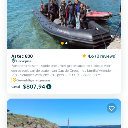
Astec 800
4.6
(8 reviews)
Cadaqués
Fantastische semi-rigide boot, met grote capaciteit. Ideaal voor
een bezoek aan de baaien van Cap de Creus met familie/vrienden.
RIB
Schipper verplicht
12 pers.
300 PK
2022
8 m
Geschikt voor activiteiten zoals duiken, wakeboarden en andere.
Als jullie met een paar zijn en jullie vieren, dan is het jullie boot!! Wij
Geweldige eigenaar
beantwoorden graag al uw vragen :D
$807,94
vanaf