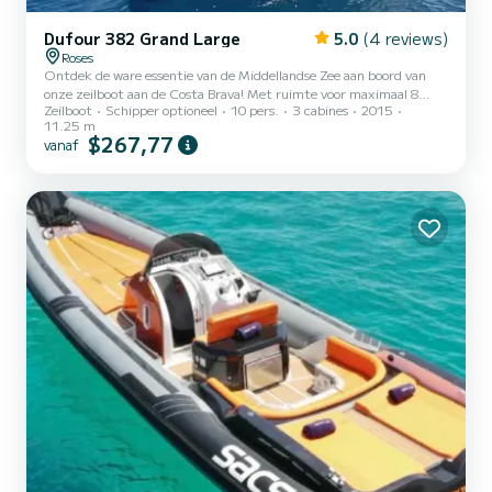
Dufour 382 Grand Large
5.0
(4 reviews)
Roses
Ontdek de ware essentie van de Middellandse Zee aan boord van
onze zeilboot aan de Costa Brava! Met ruimte voor maximaal 8
Zeilboot
Schipper optioneel
10 pers.
3 cabines
2015
personen, hebben we bij Brava Charter voor deze zeilboot gekozen
11.25 m
vanwege zijn prestaties, interieurafwerking en kenmerken. Zijn
$267,77
vanaf
aard stelt ons in staat om een boot te hebben voor seizoensverhuur
met een onovertroffen kwaliteit en prijs. Met 3 gezellige
tweepersoonshutten kan de zeilboot comfortabel plaats bieden aan
maximaal 6 personen voor overnachtingen, met een unieke nac...