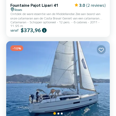
Fountaine Pajot Lipari 41
3.0
(2 reviews)
Roses
Ontdek de ware essentie van de Middellandse Zee aan boord van
onze catamaran aan de Costa Brava! Geniet van een catamaran
Catamaran
Schipper optioneel
12 pers.
6 cabines
2011
tegen een superprijs! Met ruimte voor maximaal 12 personen,
11.95 m
kiezen wij bij Brava Charter voor deze catamaran vanwege zijn
$373,96
vanaf
prestaties, comfort en kenmerken. Zijn aard stelt ons in staat om
een boot te huren voor seizoenen met een ongeëvenaarde kwaliteit
en prijs. Met 4 gezellige tweepersoonshutten en 2
eenpersoonshutten kan de catamaran comfortabel plaats bieden
-10%
aan maximaa...