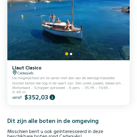
Llaut Clasico
Cadaqués
De mogelijkheid om te varen met een van de weinige klassieke
houten boten die nog in de vaart zijn. Een uniek juweel, ideaal om
Motorboot
Schipper optioneel
6 pers.
35 PK
1945
samen met uw dierbaren de ongelooflijke baaien en hoekjes van de
6.46 m
kust van het natuurpark Cap de Creus te leren kennen en ervan te
$352,03
vanaf
genieten. De boot is voor 6 personen en beschikt over een solarium
met kussens, zwemtrap, luifel, koelkast, veiligheidsuitrusting en
snorkeluitrusting. Je kunt de boot huren met of zonder schipper
en we bieden ook cateringservice, verhuur...
Dit zijn alle boten in de omgeving
Misschien bent u ook geïnteresseerd in deze
beschikbare boten rond Cadaqués!