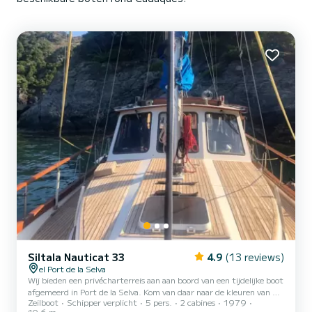
Siltala Nauticat 33
4.9
(13 reviews)
el Port de la Selva
Wij bieden een privécharterreis aan aan boord van een tijdelijke boot
afgemeerd in Port de la Selva. Kom van daar naar de kleuren van de
Zeilboot
Schipper verplicht
5 pers.
2 cabines
1979
zee en het onvergelijkbare maritieme landschap van het Parc
10.6 m