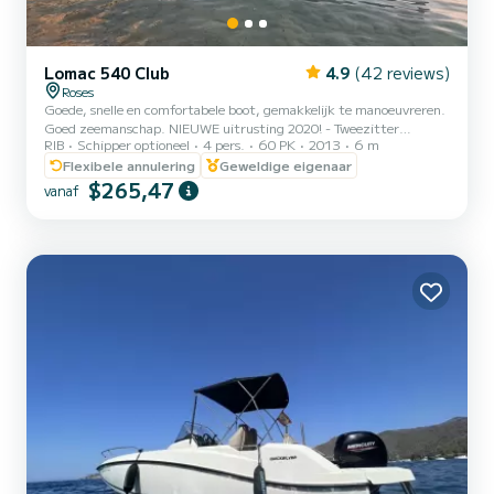
Lomac 540 Club
4.9
(42 reviews)
Roses
Goede, snelle en comfortabele boot, gemakkelijk te manoeuvreren.
Goed zeemanschap. NIEUWE uitrusting 2020! - Tweezitter
RIB
Schipper optioneel
4 pers.
60 PK
2013
6 m
pilotenstoel "Orange Marine" - Navigatielicht door
cockpitbediening - Bimini 2m20 zonwering - Calibre Hifi
Flexibele annulering
Geweldige eigenaar
Radiostation met maritieme luidspreker 180 w
$265,47
vanaf