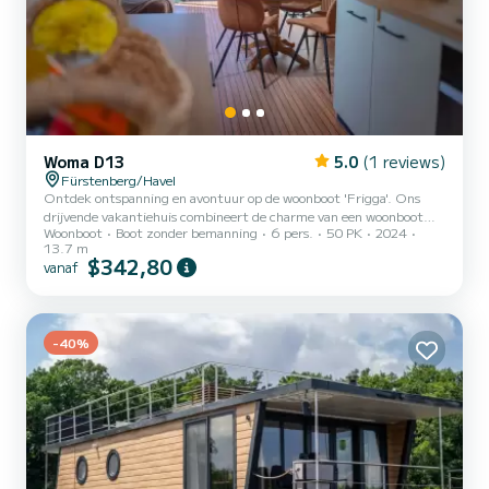
Woma D13
5.0
(1 reviews)
Fürstenberg/Havel
Ontdek ontspanning en avontuur op de woonboot 'Frigga'. Ons
drijvende vakantiehuis combineert de charme van een woonboot
Woonboot
Boot zonder bemanning
6 pers.
50 PK
2024
met moderne technische eisen en verfijnd design. Met zijn
13.7 m
comfortabele uitrusting voldoet het aan de eisen van een prachtig
$342,80
vanaf
vakantiehuis en biedt plaats aan een uitzonderlijke, maritieme
gezinsvakantie voor maximaal 6 personen. Het vaarbewijsvrije
woonboot is modern ingericht en heeft 48 vierkante meter
woonoppervlak. Met een krachtige verwarming en airconditioning
-40%
kan de bo...