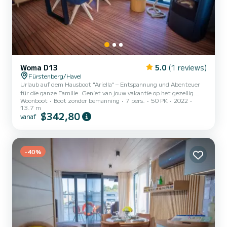
Woma D13
5.0
(1 reviews)
Fürstenberg/Havel
Urlaub auf dem Hausboot "Ariella" – Entspannung und Abenteuer
für die ganze Familie. Geniet van jouw vakantie op het gezellig
Woonboot
Boot zonder bemanning
7 pers.
50 PK
2022
ingerichte huisboot "Ariella" en ontdek het merengebied rondom de
13.7 m
Marina Röblinsee en de omgeving. Met ruimte voor maximaal 7
$342,80
vanaf
personen (5+2), kun je zonder vaarbewijs genieten van de natuur
met jouw familie of vrienden. De Ariella biedt een ouderlijke
slaapkamer met tweepersoonsbed, een kinderslaapkamer met
stapelbed en eenpersoonsbed, en een slaapbank in de woonkamer
-40%
voo...