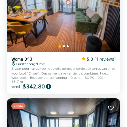
Woma D13
5.0
(1 reviews)
Fürstenberg/Havel
Ervaar puur natuur op het grote gemeubileerde dakterras van onze
woonboot "Emsel". Ons drijvende vakantiehuis combineert de
Woonboot
Boot zonder bemanning
6 pers.
50 PK
2024
charme van een woonboot met de nieuwste technische eisen en
13.7 m
details in een modern design. Met zijn comfortabele uitrusting
$342,80
vanaf
voldoet het aan de eisen van een mooi vakantiehuis en biedt het
ruimte voor een buitengewone maritieme gezinsvakantie met
maximaal 6 personen. Het vergunningvrije huisboot is modern
ingericht en heeft een woonoppervlakte van 48 vierkante meter.
-40%
Met de k...