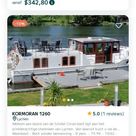
$342,80
vanaf
zonder vaarbewijs. Met 48 vierkante meter woonoppervlak en een
stijlvolle, nieuwe interieur wordt "Roxy" jouw perfecte
toevluchtsoord voor maximaal 6 gasten. De hoogwaardige
uitrusting en slimme details garanderen jou een ontspannen en
-10%
onvergete...
KORMORAN 1260
5.0
(1 reviews)
Lychen
Welkom aan boord van de Smilla! Onze boot ligt aan het
schilderachtige stadmeer van Lychen. Van daaruit kunt u via de
Woonboot
Boot zonder bemanning
9 pers.
75 PK
1992
Boven-Havel-Waterweg het hele Mecklenburgse merengebied