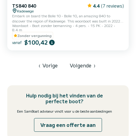
TS840 840
4.4
(7 reviews)
Radewege
Embark on board the Bolle 10 - Bolle 10, an amazing 840 to
discover the region of Radewege. This woonboot was built in 2022
Woonboot
Boot zonder bemanning
4 pers.
15 PK
2022
to ensure complete comfort and performance at sea. The woonboot
8.4 m
is 8 meters in length with 15 horsepower. The 2 cabins can
Zonder vergunning
accommodate 4 passengers when cruising. Dit 840 is uitgerust
$100,42
met1 toilet met douche. Het heeft de volgende uitrusting:
vanaf
Boegschroef, TV. We invite you to request a quote directly via the
platform, we will get back to you with our best offers.
‹
Vorige
Volgende
›
Hulp nodig bij het vinden van de
perfecte boot?
Een SamBoat adviseur vindt voor u de beste aanbiedingen
Vraag een offerte aan