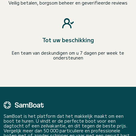
Veilig betalen, borgsom beheer en geverifieerde reviews
Tot uw beschikking
Een team van deskundigen om u 7 dagen per week te
ondersteunen
SamBoat is het platform dat het makkelijk maakt om een
boot te huren. U vindt er de perfecte boot voor een
dagtocht of een zeilvakantie, en dit tegen de beste prijs.
Vergelijk meer dan 50 000 particuliere en professionele
boten met of zonder schipper en vaar met een gerust hart