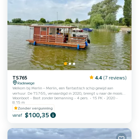
TS765
4.4
(7 reviews)
Radewege
Welkom bij Merlin – Merlin, een fantastisch schip gewijd aan
verhuur. De TS765, vervaardigd in 2020, brengt u naar de mooiste
Woonboot
Boot zonder bemanning
4 pers.
15 PK
2020
ankerplaatsen van Radewege. Het schip is 8 meter lang voor een
8.15 m
vermogen van 15 pk. De 1 hutten zijn geschikt voor 5 personen in
Zonder vergunning
cruisenavigatie. Voor uw comfort heeft Merlin - Merlin 1 toilet met
$100,35
douche Wij nodigen u uit om rechtstreeks via het platform een
vanaf
offerte aan te vragen, wij komen langs contact met u op met onze
beste voorstellen.