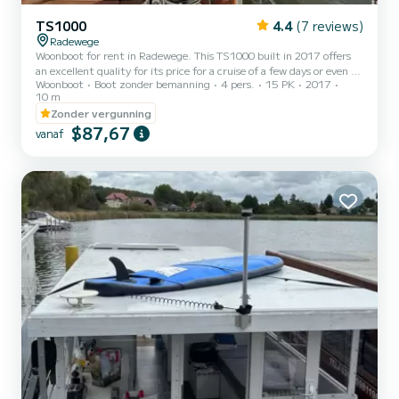
TS1000
4.4
(7 reviews)
Radewege
Woonboot for rent in Radewege. This TS1000 built in 2017 offers
an excellent quality for its price for a cruise of a few days or even a
Woonboot
Boot zonder bemanning
4 pers.
15 PK
2017
few weeks. The woonboot is 10 meters in length with 15
10 m
horsepower. The 2 cabins can accommodate 4 passengers when
Zonder vergunning
cruising. Dit TS1000 is uitgerust met1 toilet met douche. Het
$87,67
heeft de volgende uitrusting: Boegschroef, TV. If you have any
vanaf
questions about the boat or the charter conditions, you can send a
message via the Samboat platform. A SamBoat advis...