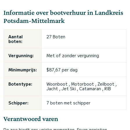
Informatie over bootverhuur in Landkreis
Potsdam-Mittelmark
Aantal
27 Boten
boten:
Vergunning:
Met of zonder vergunning
Minimumprijs:
$87,67 per dag
Botentype:
Woonboot , Motorboot , Zeilboot ,
Jacht , Jet Ski , Catamaran , RIB
Schipper:
7 boten met schipper
Verantwoord varen
De zee biedt ons unieke momenten. Ervan genieten