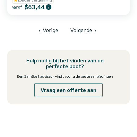
modern design. Om te zonnebaden vindt u twee grote ligweiden
$63,44
aan de achtersteven. Ook is de boot voorzien van een
vanaf
verlichtingsunit, zodat niets u in de weg staat om de
zonsondergang tegemoet te varen.
‹
Vorige
Volgende
›
Hulp nodig bij het vinden van de
perfecte boot?
Een SamBoat adviseur vindt voor u de beste aanbiedingen
Vraag een offerte aan