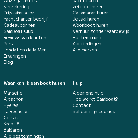
Onze garanties
Jacht huren
Verzekering
Zeilboot huren
Prijs-simulator
Catamaran huren
Yachtcharter bedrijf
Jetski huren
Cadeaubonnen
Woonboot huren
SamBoat Club
Verhuur zonder vaarbewijs
Reviews van klanten
Hutten cruise
Pers
Aanbiedingen
Fondation de la Mer
Alle merken
Ervaringen
Blog
Waar kan ik een boot huren
Hulp
Marseille
Algemene hulp
Arcachon
Hoe werkt Samboat?
Hyères
Contact
La Rochelle
Beheer mijn cookies
Corsica
Kroatië
Baléaren
Alle bestemmingen