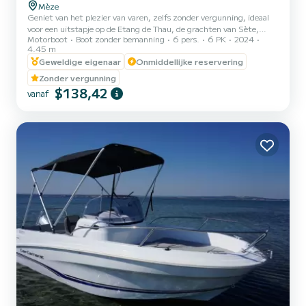
Mèze
Geniet van het plezier van varen, zelfs zonder vergunning, ideaal
voor een uitstapje op de Etang de Thau, de grachten van Sète,
Motorboot
Boot zonder bemanning
6 pers.
6 PK
2024
vissen, zwemmen...|Uitgerust met bad en zonnetent,
4.45 m
geluidsinstallatie, ladder.||Gratis parkeren ter plaatse.||Ons team
Geweldige eigenaar
Onmiddellijke reservering
staat klaar om u advies te geven over vaarroutes en zal u helpen om
vertrouwd te raken met deze prachtige TERHI met een Honda 6pk
Zonder vergunning
motor, ideaal voor gemakkelijke bediening.||U kunt ervoor kiezen
$138,42
vanaf
om onze boot per dag of per halve dag te huren, vertrektij...