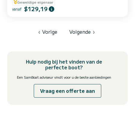
Geweldige eigenaar
koffiezetapparaat... Zonnescherm, bimini, 2 ventilatoren,
$129,19
barbecue, verwarming, veiligheidslijn 2019, veiligheidsnet 2020,
vanaf
reddingsvesten en harnassen voor kinderen. Om u het beste te
verwelkomen: Privéparkeerplaats met beveiligde toegang; op de
steiger :eau...
‹
Vorige
Volgende
›
Hulp nodig bij het vinden van de
perfecte boot?
Een SamBoat adviseur vindt voor u de beste aanbiedingen
Vraag een offerte aan