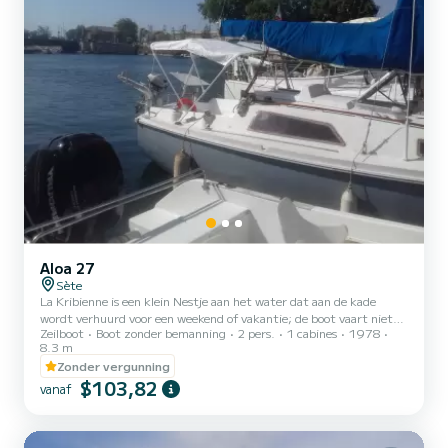
Aloa 27
Sète
La Kribienne is een klein Nestje aan het water dat aan de kade
wordt verhuurd voor een weekend of vakantie; de boot vaart niet
Zeilboot
Boot zonder bemanning
2 pers.
1 cabines
1978
maar is ingericht voor 2 personen (een derde is mogelijk op
8.3 m
aanvraag). Om veiligheidsredenen kunnen wij geen kinderen
Zonder vergunning
huisvesten. Gelegen op 4 minuten lopen van het treinstation en 10
$103,82
minuten van het stadscentrum, beschikt u over een afgesloten,
vanaf
gratis en beveiligde parkeerplaats waarmee u uw voertuig kunt
vergeten en dit prachtige Venetië van de Languedoc kunt
ontdekken...