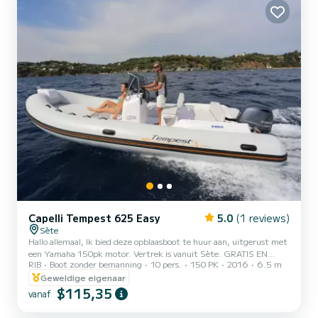
Capelli Tempest 625 Easy
5.0
(1 reviews)
Sète
Hallo allemaal, Ik bied deze opblaasboot te huur aan, uitgerust met
een Yamaha 150pk motor. Vertrek is vanuit Sète. GRATIS EN
RIB
Boot zonder bemanning
10 pers.
150 PK
2016
6.5 m
VEILIG PARKEREN VOOR DE BOTEN. Ideaal voor een tochtje,
vissen of watersport. Een opblaasbare band is beschikbaar (toeslag
Geweldige eigenaar
van 20€) evenals een wakeboard (toeslag van 30€). Perfect voor
$115,35
vanaf
een groepsuitje (max 10 personen) voor een halve dag/dag. Zijn
kracht en comfort zullen ervoor zorgen dat u een dag op zee onder