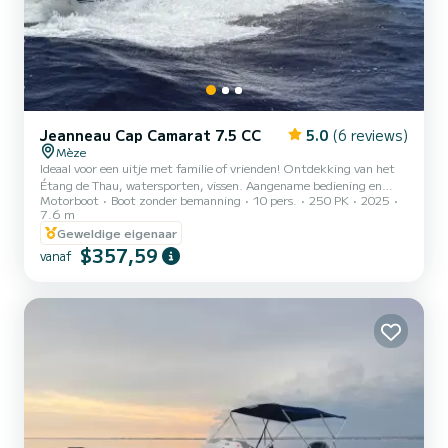
Jeanneau Cap Camarat 7.5 CC
5.0
(6 reviews)
Mèze
Ideaal voor een uitje met familie of vrienden! Ontdekking van het
Étang de Thau, watersporten, vissen. Aangename bediening en
Motorboot
Boot zonder bemanning
10 pers.
250 PK
2025
comfortabele uitrusting, gratis parkeren ter plaatse. Ons team
7.6 m
staat klaar om u advies te geven over routes en zal ervoor zorgen
Geweldige eigenaar
dat u zich op uw gemak voelt bij het besturen van deze prachtige
$357,59
CAP CAMARAT 7.5 CC met een Honda Vtech-motor van 250 pk
vanaf
met elektrische bediening. U kunt ervoor kiezen om onze boot per
dag of halve dag te huren, vertrektijden worden samen overe...