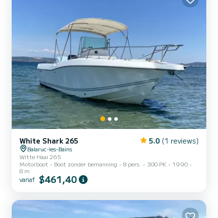
White Shark 265
5.0
(1 reviews)
Balaruc-les-Bains
Witte Haai 265
Motorboot
Boot zonder bemanning
8 pers.
300 PK
1990
8 m
$461,40
vanaf