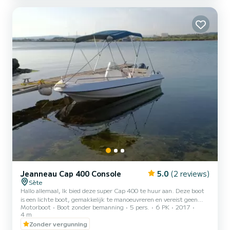
FUSION-luidsprekers Dankzij de kracht en het comfor...
Jeanneau Cap 400 Console
5.0
(2 reviews)
Sète
Hallo allemaal, Ik bied deze super Cap 400 te huur aan. Deze boot
is een lichte boot, gemakkelijk te manoeuvreren en vereist geen
Motorboot
Boot zonder bemanning
5 pers.
6 PK
2017
rijbewijs. Ze zijn daarom voor iedereen toegankelijk, zelfs voor
4 m
beginners. Je kunt de grachten van de stad verkennen, de
Zonder vergunning
vissersboten en zeilboten in de haven bewonderen en de prachtige