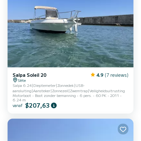
Salpa Soleil 20
4.9
(7 reviews)
Sète
Salpa 6.24|Dieptemeter|Zonnedek|USB-
aansluiting|Aansteker|Zonnezeil|Zwemtrap|Veiligheidsuitrusting
Motorboot
Boot zonder bemanning
6 pers.
60 PK
2011
6.24 m
$207,63
vanaf