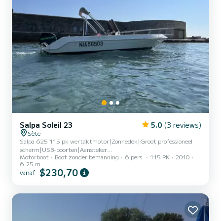
Salpa Soleil 23
5.0
(3 reviews)
Sète
Salpa 625 115 pk viertaktmotor|Zonnedek|Groot professioneel
scherm|USB-poorten|Aansteker
Motorboot
Boot zonder bemanning
6 pers.
115 PK
2010
aansluiting|Zwemtrap|Zonnetent|Veiligheidsuitrusting|6
6.25 m
personen
$230,70
vanaf