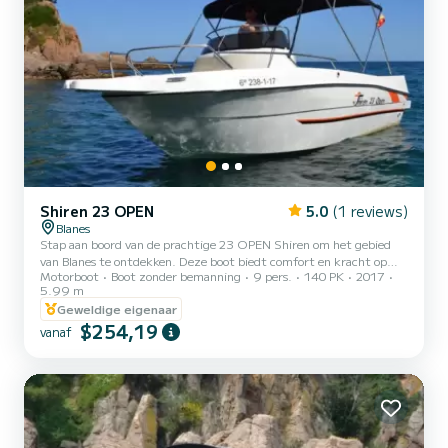
Shiren 23 OPEN
5.0
(1 reviews)
Blanes
Stap aan boord van de prachtige 23 OPEN Shiren om het gebied
van Blanes te ontdekken. Deze boot biedt comfort en kracht op
Motorboot
Boot zonder bemanning
9 pers.
140 PK
2017
zee. Wij garanderen u een uitzonderlijke dag op deze 6 meter lange
5.99 m
boot. De capaciteit van deze boot is 9 personen. Wij nodigen u uit
Geweldige eigenaar
om rechtstreeks een verzoek in te dienen op het platform
$254,19
vanaf