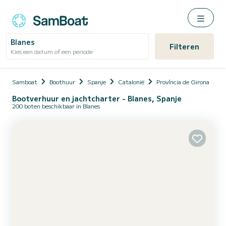
Blanes
Filteren
Kies een datum of een periode
Samboat
Boothuur
Spanje
Catalonië
Província de Girona
B
Bootverhuur en jachtcharter - Blanes, Spanje
200 boten beschikbaar in Blanes