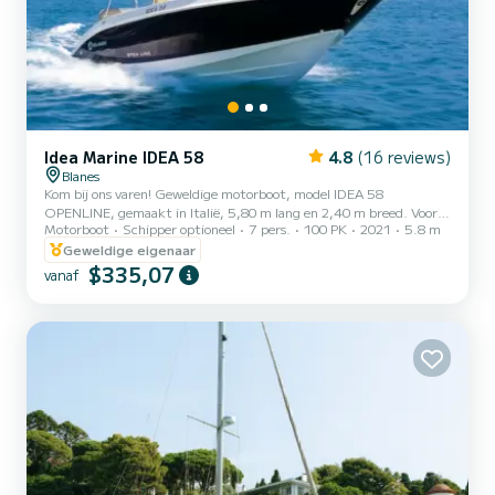
Idea Marine IDEA 58
4.8
(16 reviews)
Blanes
Kom bij ons varen! Geweldige motorboot, model IDEA 58
OPENLINE, gemaakt in Italië, 5,80 m lang en 2,40 m breed. Voor 7
Motorboot
Schipper optioneel
7 pers.
100 PK
2021
5.8 m
personen, met Suzuki 100CV-motor van de nieuwste generatie,
Lean Burn-systeem, brandstofbesparende technologie. U mag het
Geweldige eigenaar
maximale aantal toegestane personen aan boord van het gehuurde
$335,07
vanaf
vaartuig van 7 personen niet overschrijden. De boot heeft een
zonnedek aan de voorzijde, zonnetent, zwemtrap aan de
achterkant, tafel, koelkast, USB-aansluiting, VHF Marine Icom-
communicatieap...