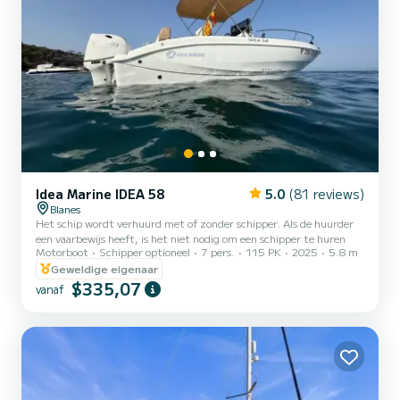
Idea Marine IDEA 58
5.0
(81 reviews)
Blanes
Het schip wordt verhuurd met of zonder schipper. Als de huurder
een vaarbewijs heeft, is het niet nodig om een schipper te huren
Motorboot
Schipper optioneel
7 pers.
115 PK
2025
5.8 m
Geweldige eigenaar
$335,07
vanaf