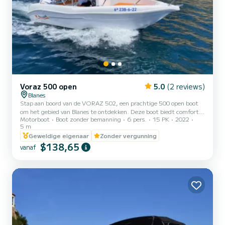
Voraz 500 open
5.0
(2 reviews)
Blanes
Stap aan boord van de VORAZ 502, een prachtige 500 open boot
om het gebied van Blanes te ontdekken. Deze boot biedt comfort
Motorboot
Boot zonder bemanning
6 pers.
15 PK
2022
en kracht op zee. We garanderen u een uitzonderlijke dag op deze
5 m
boot van 5 meter. De capaciteit van deze boot is 6 personen. We
Geweldige eigenaar
Zonder vergunning
nodigen u uit om rechtstreeks een aanvraag te doen op het
$138,65
platform.
vanaf