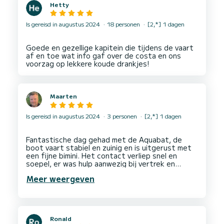
Hetty
Is gereisd in augustus 2024
18 personen
[2,*] 1 dagen
Goede en gezellige kapitein die tijdens de vaart
af en toe wat info gaf over de costa en ons
Maarten
Is gereisd in augustus 2024
3 personen
[2,*] 1 dagen
Fantastische dag gehad met de Aquabat, de
boot vaart stabiel en zuinig en is uitgerust met
een fijne bimini. Het contact verliep snel en
soepel, er was hulp aanwezig bij vertrek en
aankomst in de haven, de haven zelf was
Meer weergeven
makkelijk navigeerbaar vanaf en naar de ligplaats.
Ronald