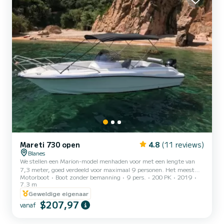
Mareti 730 open
4.8
(11 reviews)
Blanes
We stellen een Marion-model menhaden voor met een lengte van
7,3 meter, goed verdeeld voor maximaal 9 personen. Het meest
Motorboot
Boot zonder bemanning
9 pers.
200 PK
2019
indrukwekkende aan onze boot is dat naast het moderne en
7.3 m
comfortabele ontwerp, de 200 pk sterke Suzuki-motor je zeker een
Geweldige eigenaar
ongelooflijk en onvergetelijk avontuur zal bezorgen. Het is
$207,97
uitgerust met hydraulische besturing, elektrische ankerlier,
vanaf
zonnedek op de boeg, roestvrijstalen bimini-luifel, sirene, GPS,
ladder, douche, muziek / USB-radio en achtertafel. Als je op zoe...