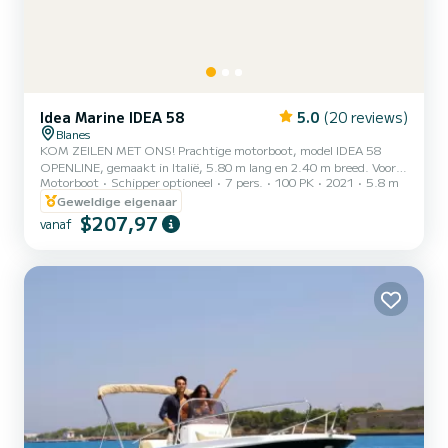
Idea Marine IDEA 58
5.0
(20 reviews)
Blanes
KOM ZEILEN MET ONS! Prachtige motorboot, model IDEA 58
OPENLINE, gemaakt in Italië, 5.80 m lang en 2.40 m breed. Voor 7
Motorboot
Schipper optioneel
7 pers.
100 PK
2021
5.8 m
personen, met een Suzuki 100CV motor van de nieuwste
generatie, Lean Burn-systeem, optimalisator voor
Geweldige eigenaar
brandstofverbruik. Om veiligheidsredenen is het niet toegestaan
$207,97
vanaf
om het maximum aantal personen dat de gehuurde boot toelaat te
overschrijden, 7 personen De boot heeft een zonnedek aan de
voorkant, zonnetent, zwemtrap aan de achterkant, koelbox, USB-
aansluiting, VHF Marine...