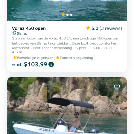
Voraz 450 open
5.0
(3 reviews)
Blanes
Stap aan boord van de Voraz 450 (7), een prachtige 450 open om
het gebied van Blanes te ontdekken. Deze boot biedt comfort en
Motorboot
Boot zonder bemanning
5 pers.
15 PK
2021
kracht op zee. We garanderen u dat u een uitzonderlijke dag zult
4.5 m
hebben op deze boot van 4,5 meter. De capaciteit van deze boot is
Geweldige eigenaar
Zonder vergunning
5 personen. Je kunt je reserveringsverzoek naar ons sturen op
$103,99
SamBoat!
vanaf