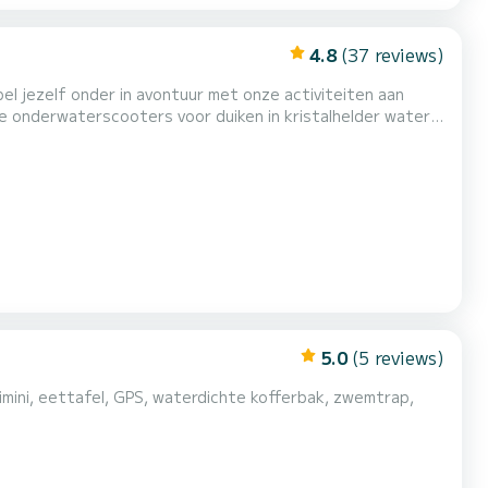
4.8
(37 reviews)
el jezelf onder in avontuur met onze activiteiten aan
he onderwaterscooters voor duiken in kristalhelder water,
gelijkheid om een aperitief toe
te voegen, picknick naar keuze met lokale producten. De schipper is bij de huur inbegrepen. Wil je de boot niet...
5.0
(5 reviews)
bimini, eettafel, GPS, waterdichte kofferbak, zwemtrap,