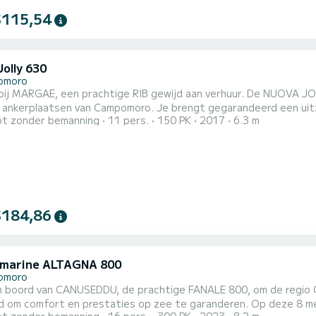
$115,54
olly 630
omoro
bij MARGAE, een prachtige RIB gewijd aan verhuur. De NUOVA JOL
 Campomoro. Je brengt gegarandeerd een uitzonderlijke dag of week door op deze 6 meter lange boot.
t zonder bemanning
11 pers.
150 PK
2017
6.3 m
De bootcapaciteit is 11 personen. U kunt ons uw reserveri
$184,86
 marine ALTAGNA 800
omoro
n boord van CANUSEDDU, de prachtige FANALE 800, om de regio
 om comfort en prestaties op zee te garanderen. Op deze 8 met