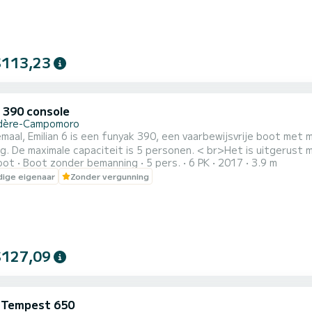
$113,23
 390 console
dère-Campomoro
iddenconsole, elektrische start, stuur op afstand en
escherm en alle benodigde
oot
Boot zonder bemanning
5 pers.
6 PK
2017
3.9 m
eidsuitrusting om de wilde kust en de verborgen stranden tusse
ige eigenaar
Zonder vergunning
on. Aarzel niet om contact met mij op te nemen om uw uitje zo goed mogelijk te bespreken en voor
de...
$127,09
i Tempest 650