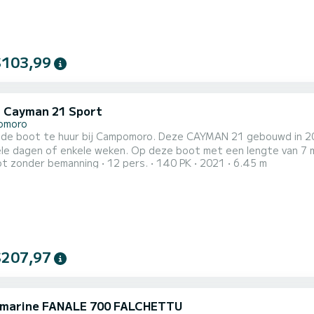
$103,99
i Cayman 21 Sport
omoro
gide boot te huur bij Campomoro. Deze CAYMAN 21 gebouwd in 202
eken. Op deze boot met een lengte van 7 meter brengt u gegarandeerd een uitzonderlijke dag of
t zonder bemanning
12 pers.
140 PK
2021
6.45 m
t heeft een capaciteit van 12 personen. Het heeft de volgende uitrusting: Dekdouche. Wij nodigen u uit om ons
reeks op het platform een verzoek te sturen.
$207,97
 marine FANALE 700 FALCHETTU