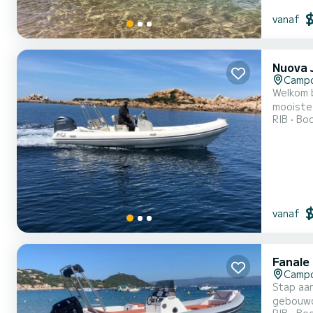
vanaf
Nuova J
Camp
Welkom 
mooiste ankerplaatsen van
RIB
Boo
vanaf
Fanale
Camp
Stap aa
gebouwd