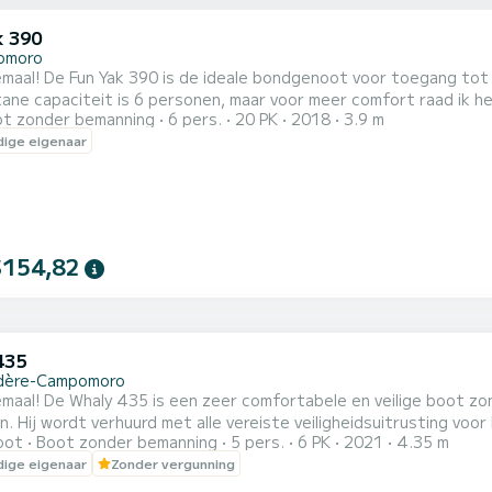
k 390
omoro
t de prachtige baaien rond Campomoro. De maximaal
e capaciteit is 6 personen, maar voor meer comfort raad ik hem aan voor maxi
t zonder bemanning
6 pers.
20 PK
2018
3.9 m
ligheidsuitrusting die nodig is voor kustnavigatie. Het is uitg
ige eigenaar
$154,82
435
dère-Campomoro
lemaal! De Whaly 435 is een zeer comfortabele en veilige boot z
. Hij wordt verhuurd met alle vereiste veiligheidsuitrusting voor
oot
Boot zonder bemanning
5 pers.
6 PK
2021
4.35 m
isten, hengelhouders en een 6 pk viertaktmotor (maximale krach
ige eigenaar
Zonder vergunning