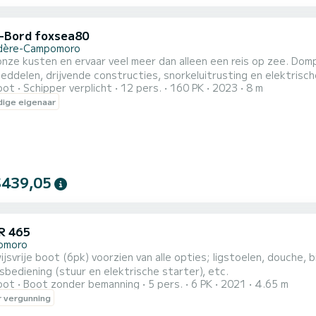
-Bord foxsea80
dère-Campomoro
nze kusten en ervaar veel meer dan alleen een reis op zee. Domp
eddelen, drijvende constructies, snorkeluitrusting en elektrisc
oot
Schipper verplicht
12 pers.
160 PK
2023
8 m
s gedacht om je te bieden. een unieke ervaring. Vers water is bij de huur inbegrepen. Mo
ige eigenaar
$439,05
R 465
omoro
jsvrije boot (6pk) voorzien van alle opties; ligstoelen, douche, 
bediening (stuur en elektrische starter), etc.
oot
Boot zonder bemanning
5 pers.
6 PK
2021
4.65 m
 vergunning