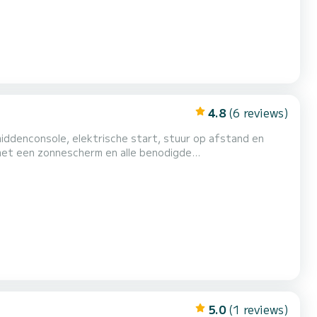
4.8
(6 reviews)
n Tizzano en Campomoro te verkennen. Ga een dag met
5.0
(1 reviews)