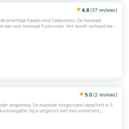
4.8
(37 reviews)
maal 5 personen. Het wordt verhuurd met
erust met een zonnescherm, opbergboxen, hengelhouders en
een motor van 20 paarden vier tijd. Een vispakket is ook mogelijk op aanvraag (hengels, rigs, aas). Als u vertrekt vanuit...
5.0
(2 reviews)
onder vergunning. De maximale toegestane capaciteit is 5
 kustnavigatie. Hij is uitgerust met een zonnetent,
t)