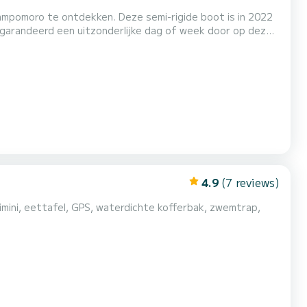
mpomoro te ontdekken. Deze semi-rigide boot is in 2022
garandeerd een uitzonderlijke dag of week door op deze
oordt uw vragen en biedt u onze beste tarieven.
4.9
(7 reviews)
bimini, eettafel, GPS, waterdichte kofferbak, zwemtrap,