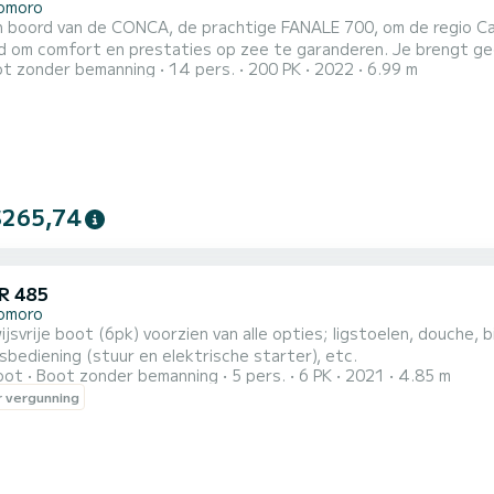
omoro
n boord van de CONCA, de prachtige FANALE 700, om de regio Ca
 om comfort en prestaties op zee te garanderen. Je brengt ge
t zonder bemanning
14 pers.
200 PK
2022
6.99 m
t. De bootcapaciteit is 14 personen. Als u vragen heeft over de boot of de huurvoorwaarden, kunt u een
 sturen via het Samboat-platform. Een SamBoat-adviseur beantw
$265,74
R 485
omoro
jsvrije boot (6pk) voorzien van alle opties; ligstoelen, douche, 
bediening (stuur en elektrische starter), etc.
oot
Boot zonder bemanning
5 pers.
6 PK
2021
4.85 m
 vergunning