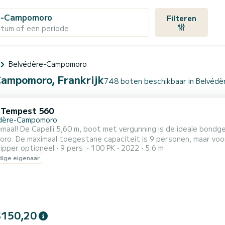
e-Campomoro
Filteren
atum of een periode
Belvédère-Campomoro
Campomoro, Frankrijk
748 boten beschikbaar in Belvéd
i Tempest 560
dère-Campomoro
dgenoot voor toegang tot de prachtige baaien rond
rt raad ik het aan voor maximaal 7 personen.
ipper optioneel
9 pers.
100 PK
2022
5.6 m
vanuit Compomoro Bay en bereid je voor op een onvergetelijke da
ige eigenaar
Agulia en zwem in de turquoi
$150,20