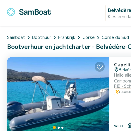
Belvédèr
Kies een d
Samboat
Boothuur
Frankrijk
Corse
Corse du Sud
Bootverhuur en jachtcharter - Belvédère-
Capell
Belvé
Hallo allemaal! De Capelli 5,60 m, boot met vergunning is de ideale bon
Campomoro. De maximaal toegestane capaciteit is 9 personen, maar voor meer comfo
RIB
Sch
Vertrek 
Geweld
vanaf