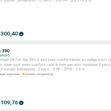
t zonder bemanning
16 pers.
300 PK
2023
8.2 m
eek door. De bootcapaciteit is mensen. Wij nodigen u uit om on
$300,40
k 390
omoro
er vaarbewijs. De maximaal toegestane capaciteit is 6
aar voor meer comfort raad ik hem aan voor maximaal 5 personen. < br>Het wordt verhuurd 
t zonder bemanning
5 pers.
6 PK
2016
3.9 m
idsuitrusting die nodig is voor de kustnavigatie. Het is uitger
ige eigenaar
Zonder vergunning
taktmotor van 6 pk (maximaal vermogen zonder vergunning). Een v
$109,76