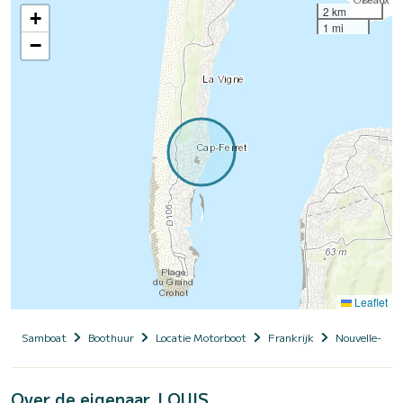
2 km
+
1 mi
−
Leaflet
Samboat
Boothuur
Locatie Motorboot
Frankrijk
Nouvelle-Aqu
Over de eigenaar, LOUIS