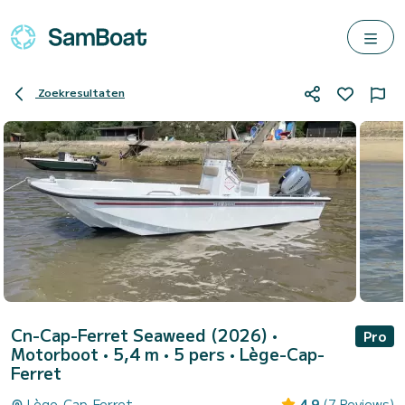
Zoekresultaten
Cn-Cap-Ferret Seaweed (2026)
•
Pro
Motorboot • 5,4 m • 5 pers •
Lège-Cap-
Ferret
Lège-Cap-Ferret
4.9
(7 Reviews)