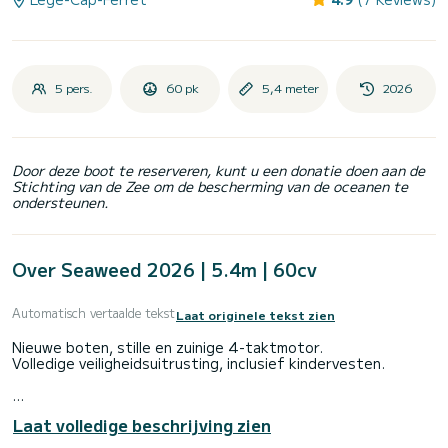
5 pers.
60 pk
5,4 meter
2026
Door deze boot te reserveren, kunt u een donatie doen aan de
Stichting van de Zee om de bescherming van de oceanen te
ondersteunen.
Over Seaweed 2026 | 5.4m | 60cv
Automatisch vertaalde tekst
Laat originele tekst zien
Nieuwe boten, stille en zuinige 4-taktmotor.
Volledige veiligheidsuitrusting, inclusief kindervesten.
Opties € 30/stuk:
Laat volledige beschrijving zien
-waterski's
-wakeboard < br >-gesleepte boei 1 persoon