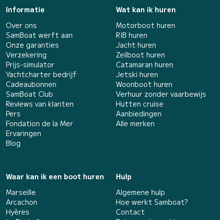
Informatie
Wat kan ik huren
Over ons
Motorboot huren
SamBoat werft aan
RIB huren
Onze garanties
Jacht huren
Verzekering
Zeilboot huren
Prijs-simulator
Catamaran huren
Yachtcharter bedrijf
Jetski huren
Cadeaubonnen
Woonboot huren
SamBoat Club
Verhuur zonder vaarbewijs
Reviews van klanten
Hutten cruise
Pers
Aanbiedingen
Fondation de la Mer
Alle merken
Ervaringen
Blog
Waar kan ik een boot huren
Hulp
Marseille
Algemene hulp
Arcachon
Hoe werkt Samboat?
Hyères
Contact