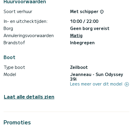
Huurvoorwaarden
vooraf vragen hebt, helpen we je graag via deze toepassing.
Soort verhuur
Met schipper
In- en uitchecktijden:
10:00 / 22:00
Borg
Geen borg vereist
Annuleringsvoorwaarden
Matig
Brandstof
Inbegrepen
Boot
Type boot
Zeilboot
Model
Jeanneau - Sun Odyssey
39i
Lees meer over dit model
Laat alle details zien
Promoties