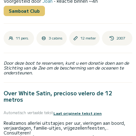
Voorgesteld door
Joan
- Reactie binnen ~4h
Samboat Club
11 pers.
3 cabins
12 meter
2007
Door deze boot te reserveren, kunt u een donatie doen aan de
Stichting van de Zee om de bescherming van de oceanen te
ondersteunen.
Over White Satin, precioso velero de 12
metros
Automatisch vertaalde tekst
Laat originele tekst zien
Realizamos allerlei uitstapjes per uur, vieringen aan boord,
verjaardagen, familie-uitjes, vrijgezellenfeesten,..
Consulteren!