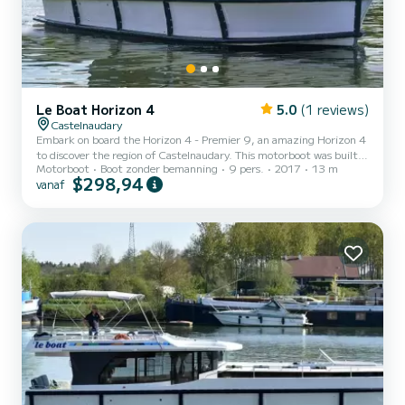
Le Boat Horizon 4
5.0
(1 reviews)
Castelnaudary
Embark on board the Horizon 4 - Premier 9, an amazing Horizon 4
to discover the region of Castelnaudary. This motorboot was built
Motorboot
Boot zonder bemanning
9 pers.
2017
13 m
in 2017 to ensure complete comfort and performance at sea. The
$298,94
vanaf
boat has 4 cabins with all comfort and a capacity of 9 people. With
an overall length of 13 meters, it will be your best ally to spend an
exceptional vacation on the water in the surroundings of
Castelnaudary Voor uw comfort heeft Horizon 4 - Premier 9 4
toiletten met douche aan boord. Het heeft de...