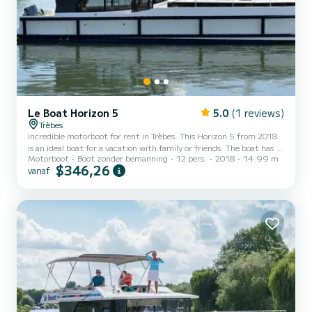
Le Boat Horizon 5
5.0
(1 reviews)
Trèbes
Incredible motorboot for rent in Trèbes. This Horizon 5 from 2018
is an ideal boat for a vacation with family or friends. The boat has 5
Motorboot
Boot zonder bemanning
12 pers.
2018
14.99 m
cabins with all comfort and a capacity of 12 people. With an overall
$346,26
vanaf
length of 15 meters, it will be your best ally to spend an
exceptional vacation on the water in the surroundings of Trèbes
Voor uw comfort heeft Horizon 5 - Premier 7 5 toiletten met
douche aan boord. Het heeft de volgende uitrusting: TV,
Buitendouche. We invite you to request a quote...