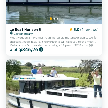
Le Boat Horizon 5
5.0
(1 reviews)
Castelnaudary
Meet Horizon 5 - Premier 7, an incredible motorboot dedicated for
charters. Made in 2018, the Horizon 5 will take you to the most
Motorboot
Boot zonder bemanning
12 pers.
2018
14.99 m
beautiful anchorages in Castelnaudary. The boat has 5 cabins with
$346,26
vanaf
all comfort and a capacity of 12 people. With an overall length of
15 meters, it will be your best ally to spend an exceptional vacation
on the water in the surroundings of Castelnaudary Dit Horizon 5 is
uitgerust met5 toilets met douche. Het heeft de volgende
uitrusting: TV, Buitendouche. We i...