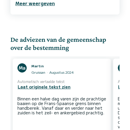
Meer weergeven
kookkunsten zijn erg goed. We hebben heerlijke
dagen gehad mede door de sups, kano,
duikbrillen. Onderweg hebben we ook nog een
tonijn gevangen die door Erick diezelfde avond
voor ons op de BBQ werd bereid. We komen
graag nog een keer terug. We raden een tocht
met Erick en Thea ten zeerste aan. Frans of
De adviezen van de gemeenschap
over de bestemming
Martin
Gruissan
Augustus 2024
Automatisch vertaalde tekst
Automa
Laat originele tekst zien
Laat 
Binnen een halve dag varen zijn de prachtige
Een he
baaien op de Frans-Spaanse grens binnen
met d
handbereik. Vanaf daar en verder naar het
uur v
Daarv
stran
diesel
verbr