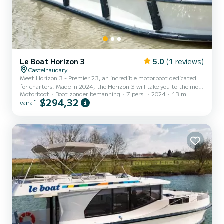
Le Boat Horizon 3
5.0
(1 reviews)
Castelnaudary
Meet Horizon 3 - Premier 23, an incredible motorboot dedicated
for charters. Made in 2024, the Horizon 3 will take you to the most
Motorboot
Boot zonder bemanning
7 pers.
2024
13 m
beautiful anchorages in Castelnaudary. The boat has 3 cabins with
$294,32
vanaf
all comfort and a capacity of 7 people. With an overall length of 13
meters, it will be your best ally to spend an exceptional vacation on
the water in the surroundings of Castelnaudary Voor uw comfort
heeft Horizon 3 - Premier 23 3 toiletten met douche aan boord.
Het heeft de volgende uitrustin...