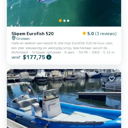
Sbpem Eurofish 520
5.0
(3 reviews)
Gruissan
Hallo en welkom aan boord! Ik stel mijn Eurofish 520 te huur voor,
een zeer zeevaardig en veelzijdig schip, beschikbaar vanuit de
Motorboot
Schipper optioneel
6 pers.
50 PK
2002
5.22 m
haven van Gruissan. Het is het ideale vaartuig om onze prachtige
$177,75
vanaf
Occitaanse kust te ontdekken en te varen aan de voet van de
Clape-massief met familie of vrienden. De boot en zijn uitrusting:
Aangedreven door een Mariner 50 pk motor, biedt het een veilige
en aangename vaart, met als voordeel een zeer redelijk
brandstofverbruik. De indeling met cabine is bijzonder prak...