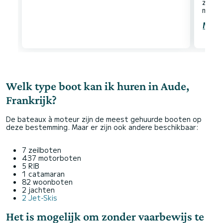
zowel
Meer
Welk type boot kan ik huren in Aude,
Frankrijk?
De bateaux à moteur zijn de meest gehuurde booten op
deze bestemming. Maar er zijn ook andere beschikbaar:
7 zeilboten
437 motorboten
5 RIB
1 catamaran
82 woonboten
2 jachten
2 Jet-Skis
Het is mogelijk om zonder vaarbewijs te