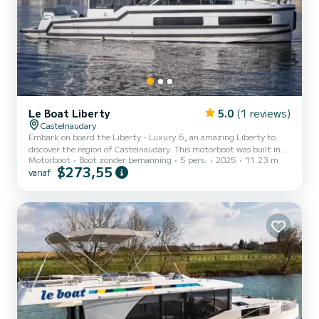
Le Boat Liberty
5.0
(1 reviews)
Castelnaudary
Embark on board the Liberty - Luxury 6, an amazing Liberty to
discover the region of Castelnaudary. This motorboot was built in
Motorboot
Boot zonder bemanning
5 pers.
2025
11.23 m
2025 to ensure complete comfort and performance at sea. The
$273,55
vanaf
boat has 2 cabins with all comfort and a capacity of 5 people. With
an overall length of 11 meters, it will be your best ally to spend an
exceptional vacation on the water in the surroundings of
Castelnaudary Voor uw comfort heeft Liberty - Luxury 6 2
toiletten met douche aan b...