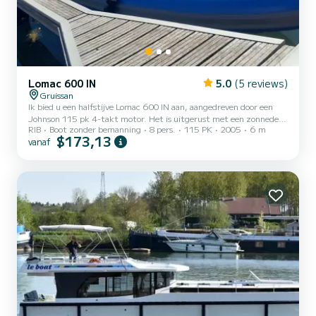
Lomac 600 IN
5.0
(5 reviews)
Gruissan
Ik bied u een halfstijve Lomac 600 IN aan, aangedreven door een
Johnson 115 pk 4-takt motor. Het is uitgerust met een zonnedek
RIB
Boot zonder bemanning
8 pers.
115 PK
2005
6 m
aan de voorkant en een Bimini (zonnetent) aan de achterkant.
$173,13
vanaf
Deze boot is zeer aangenaam om mee te varen met maximaal 8
personen. Het is perfect voor een dagtocht of een halve dag.