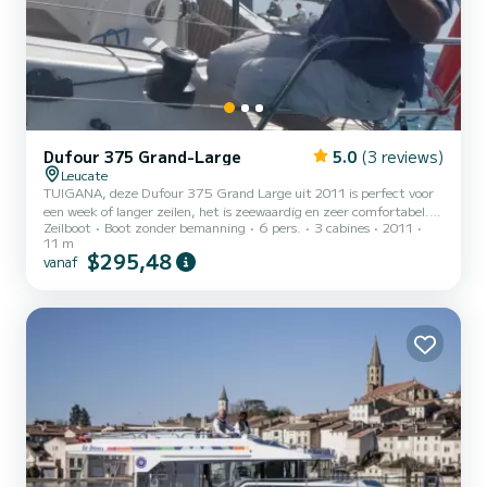
Dufour 375 Grand-Large
5.0
(3 reviews)
Leucate
TUIGANA, deze Dufour 375 Grand Large uit 2011 is perfect voor
een week of langer zeilen, het is zeewaardig en zeer comfortabel.
Zeilboot
Boot zonder bemanning
6 pers.
3 cabines
2011
Goed onderhouden. Refit 2021~2024: nieuwe Triradial zeilen en
11 m
grootzeil. Nieuwe kap en bimini. Nieuwe elektronica. Kustvaart
$295,48
vanaf
categorie met veiligheidsuitrusting. EPIRB-noodbaken.
Zonnepanelen 2025. Het heeft 8 slaapplaatsen, drie
tweepersoonshutten, een keuken en een badkamer met warm
water, twee grote watertanks (2X200L), een ruime salon (3.85m
breed) maken van deze bo...