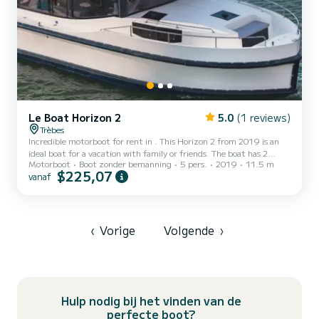
Le Boat Horizon 2
5.0
(1 reviews)
Trèbes
Incredible motorboot for rent in . This Horizon 2 from 2019 is an
ideal boat for a vacation with family or friends. The boat has 2
Motorboot
Boot zonder bemanning
5 pers.
2019
11.5 m
cabins with all comfort and a capacity of 5 people. With an overall
$225,07
vanaf
length of 12 meters, it will be your best ally to spend an
exceptional vacation on the water in the surroundings of Dit
Horizon 2 is uitgerust met2 toilets met douche. Het heeft de
volgende uitrusting: TV, Buitendouche. We invite...
‹
Vorige
Volgende
›
Hulp nodig bij het vinden van de
perfecte boot?