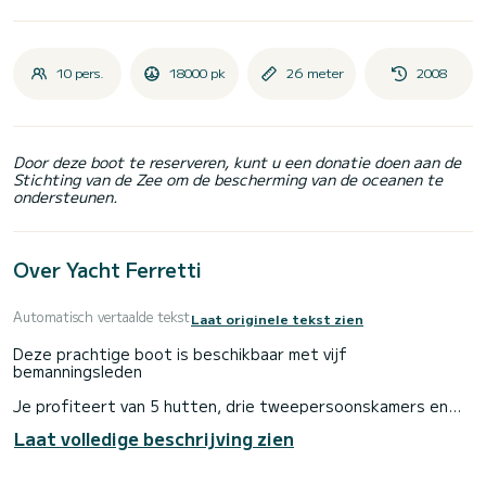
10 pers.
18000 pk
26 meter
2008
Door deze boot te reserveren, kunt u een donatie doen aan de
Stichting van de Zee om de bescherming van de oceanen te
ondersteunen.
Over Yacht Ferretti
Automatisch vertaalde tekst
Laat originele tekst zien
Deze prachtige boot is beschikbaar met vijf
bemanningsleden
Je profiteert van 5 hutten, drie tweepersoonskamers en
twee tweelingen
Laat volledige beschrijving zien
Je hebt alle duikuitrusting en uitrusting in de boot voor
watersporten (wakeboard, ski, boei enz...)