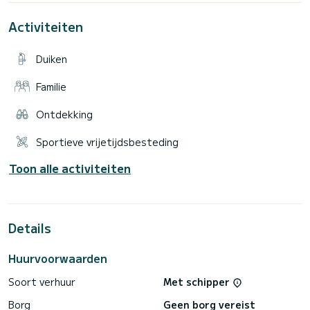
U vindt op de foto's het comfort van deze luxe boot.
Activiteiten
De prijs is vanaf 42.000,- exclusief belasting per week.
Aarzel niet om ons een offerteaanvraag te sturen, wij zullen
Duiken
Familie
Ontdekking
Sportieve vrijetijdsbesteding
Toon alle activiteiten
Details
Huurvoorwaarden
Soort verhuur
Met schipper
Borg
Geen borg vereist