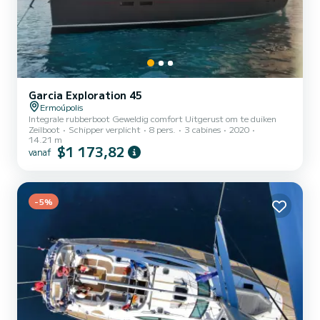
Garcia Exploration 45
Ermoúpolis
Integrale rubberboot Geweldig comfort Uitgerust om te duiken
Zeilboot
Schipper verplicht
8 pers.
3 cabines
2020
14.21 m
$1 173,82
vanaf
-5%