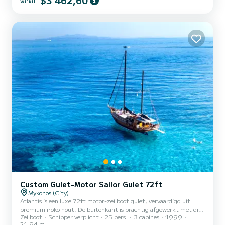
$3 462,60
vanaf
houten dek. Geschikt voor maximaal 8 gasten 's nachts, kan het
comfortabel plaats bieden aan maximaal 45 personen voor
dagelijkse cruises. De Gulet 89ft is de ultieme keuze voor een
onvergetelijke vakantie-ervaring. KOSTEN per uur: 500€ tot 20
personen...
Custom Gulet-Motor Sailor Gulet 72ft
Mykonos (City)
Atlantis is een luxe 72ft motor-zeilboot gulet, vervaardigd uit
premium iroko hout. De buitenkant is prachtig afgewerkt met dik
Zeilboot
Schipper verplicht
25 pers.
3 cabines
1999
hout, terwijl het interieur elegante kersen houten accenten heeft.
21.94 m