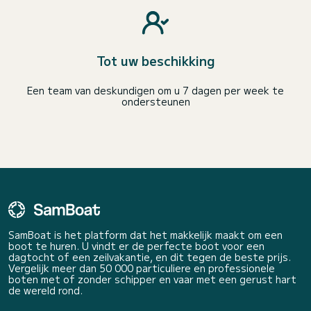
Tot uw beschikking
Een team van deskundigen om u 7 dagen per week te
ondersteunen
SamBoat is het platform dat het makkelijk maakt om een
boot te huren. U vindt er de perfecte boot voor een
dagtocht of een zeilvakantie, en dit tegen de beste prijs.
Vergelijk meer dan 50 000 particuliere en professionele
boten met of zonder schipper en vaar met een gerust hart
de wereld rond.