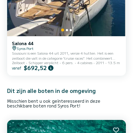
Salona 44
Syros Port
Sousouni is een Salona 44 uit 2011, versie 4 hutten. Het is een
zeilboot die valt in de categorie "cruise races". Het combineert
Zeilboot
Schipper verplicht
6 pers.
4 cabines
2011
13.5 m
prestaties, design, comfort en betrouwbaarheid. De Salona 44 is
$692,52
vanaf
zeer aangenaam aan het roer, zowel in lichte als zware
omstandigheden. In de Egeïsche Zee kunnen de
weersomstandigheden uitdagend zijn, dus het is heel prettig om
aan boord te varen van een veilige en prestatiegerichte zeilboot.
Dit zijn alle boten in de omgeving
Misschien bent u ook geïnteresseerd in deze
beschikbare boten rond Syros Port!