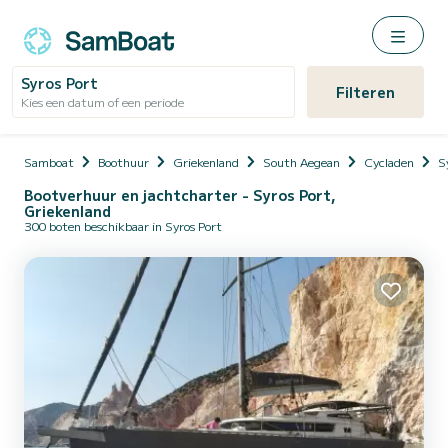
Syros Port
Filteren
Kies een datum of een periode
Samboat
Boothuur
Griekenland
South Aegean
Cycladen
S
Bootverhuur en jachtcharter - Syros Port,
Griekenland
300 boten beschikbaar in Syros Port