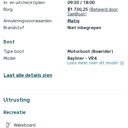
• Zwemtrap
In- en uitchecktijden:
09:30 / 18:00
• USB-aansluiting + ingebouwde luidsprekers
Borg
$1 730,25
(Beheerd door
• Zonnetent (bimini)
SamBoat)
Inbegrepen uitrusting
Annuleringsvoorwaarden
Matig
Brandstof
Niet inbegrepen
• Masker
• Wakeboarduitrusting
• Veiligheidsuitrusting volgens normen
Boot
(volwassen reddingsvesten + reddingsvesten voor kinderen
Type boot
Motorboot (Bowrider)
Model
Bayliner - VR4
Lees meer over dit model
Laat alle details zien
Uitrusting
Recreatie
Wakeboard