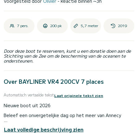
Voorgesteld door
Olivier
- Reactie binnen ~3h
7 pers.
200 pk
5,7 meter
2019
Door deze boot te reserveren, kunt u een donatie doen aan de
Stichting van de Zee om de bescherming van de oceanen te
ondersteunen.
Over BAYLINER VR4 200CV 7 places
Automatisch vertaalde tekst
Laat originele tekst zien
Nieuwe boot uit 2026
Beleef een onvergetelijke dag op het meer van Annecy
Ideaal voor een dagje uit met familie of vrienden (tot 7
Laat volledige beschrijving zien
personen), deze boot stelt u in staat om de mooiste
landschappen van het meer te ontdekken: kliffen van het