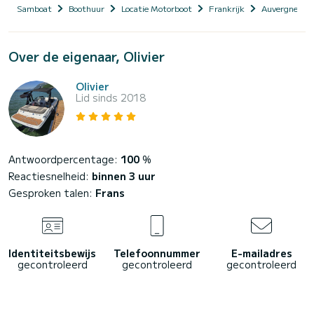
Samboat
Boothuur
Locatie Motorboot
Frankrijk
Auvergne-Rhô
Over de eigenaar, Olivier
Olivier
Lid sinds 2018
Antwoordpercentage:
100
%
Reactiesnelheid:
binnen 3 uur
Gesproken talen:
Frans
Identiteitsbewijs
Telefoonnummer
E-mailadres
gecontroleerd
gecontroleerd
gecontroleerd