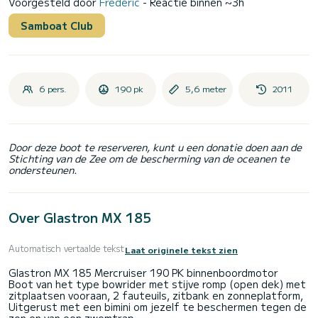
Voorgesteld door
Frederic
- Reactie binnen ~3h
Samboat Club
6 pers.
190 pk
5,6 meter
2011
Door deze boot te reserveren, kunt u een donatie doen aan de
Stichting van de Zee om de bescherming van de oceanen te
ondersteunen.
Over Glastron MX 185
Automatisch vertaalde tekst
Laat originele tekst zien
Glastron MX 185 Mercruiser 190 PK binnenboordmotor
Boot van het type bowrider met stijve romp (open dek) met
zitplaatsen vooraan, 2 fauteuils, zitbank en zonneplatform,
Uitgerust met een bimini om jezelf te beschermen tegen de