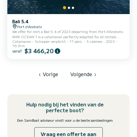
Bali 5.4
Port d'Andratx
We offer for rent a Bali 5.4 of 2023 departing from Port d'Andratx.
MIM OCEAN 1 is a catamaran perfectly adapted for all rentals.
Catamaran
Schipper verplicht
11 pers.
5 cabines
2023
This catamaran is very pleasant to handle for a week cruise or more.
16.8 m
The boat has 5 cabins with total comfort and a capacity of 11
$3 466,20
vanaf
passengers. With a total length of 17 meters and 81 horsepower, it
will be your best friend when spending extraordinary holidays on
the waters of Port d'Andratx Dit Bali 5.4 is uitgerust met5 toilets
met douche. Het heeft de volgend...
‹
Vorige
Volgende
›
Hulp nodig bij het vinden van de
perfecte boot?
Een SamBoat adviseur vindt voor u de beste aanbiedingen
Vraag een offerte aan