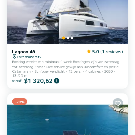
Lagoon 46
5.0
(1 reviews)
Port d'Andratx
Boeking vereist van minimaal 1 week Boekingen zijn van zaterdag
tot zaterdag Ervaar luxe service gewijd aan uw comfort en plezier
Catamaran
Schipper verplicht
12 pers.
4 cabines
2020
in gloednieuwe boten, beheerd door professioneel en vriendelijk
13.99 m
personeel. 4 hutten Overvloedige zitplaatsen buiten Teakhouten
$1 320,62
vanaf
vloer door het hele huis Boot in zeer goede staat Beschikbaar in
Palma in de maand oktober
-29%