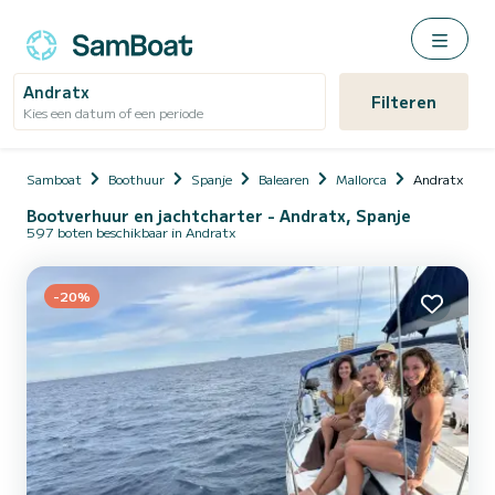
Andratx
Filteren
Kies een datum of een periode
Samboat
Boothuur
Spanje
Balearen
Mallorca
Andratx
Bootverhuur en jachtcharter - Andratx, Spanje
597 boten beschikbaar in Andratx
-20%