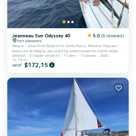
Jeanneau Sun Odyssey 40
5.0
(6 reviews)
Port d'Andratx
Alegria - Jouw Prive Zeiljacht in Santa Ponca, Mallorca Stap aan
boord van de Alegria, een prachtig onderhouden en stijlvol zeiljacht
Zeilboot
Schipper verplicht
11 pers.
3 cabines
2000
perfect voor privé charters langs de prachtige kust van Santa
12.19 m
Ponca. Of je nu op zoek bent naar een rustige dag op zee, een
$172,15
vanaf
romantische zonsondergang cruise, of een leuk uitje met vrienden
en familie, Alegria biedt de perfecte setting. Belangrijkste
Kenmerken: • Ruim en mooi design - ideaal voor groepen van
maximaal 11 gasten • Grote cockpit met comfortabele z...