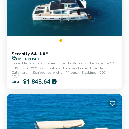
Serenity 64 LUXE
Port d'Andratx
Incredible catamaran for rent in Port d'Andratx. This Serenity 64
LUXE from 2021 is an ideal boat for a vacation with family or
Catamaran
Schipper verplicht
11 pers.
3 cabines
2021
friends. The boat has 3 cabins with all comfort and a capacity of 11
19.4 m
people. With an overall length of 19 meters, it will be your best ally
$1 848,64
vanaf
to spend an exceptional vacation on the water in the surroundings
of Port d'Andratx Voor uw comfort heeft SERENITY YACHTS 3
toiletten met douche aan boord. Het heeft de volgende uitrusting:
Buitenboordmotor, Buitenluidspreker...