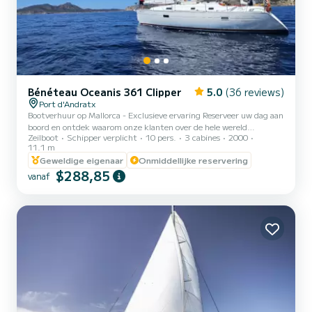
Bénéteau Oceanis 361 Clipper
5.0
(36 reviews)
Port d'Andratx
Bootverhuur op Mallorca - Exclusieve ervaring Reserveer uw dag aan
boord en ontdek waarom onze klanten over de hele wereld
Zeilboot
Schipper verplicht
10 pers.
3 cabines
2000
terugkomen en ons aanbevelen. Ga aan boord van een privé-
11.1 m
zeiltocht op Mallorca en verken de beste stranden van Mallorca aan
Geweldige eigenaar
Onmiddellijke reservering
boord van onze zeilboot IDEFIX. Met een ervaren kapitein en een
$288,85
inwoner van Mallorca ontdekt u de verborgen baaien aan de kust
vanaf
van Andratx, waarvan vele alleen per boot bereikbaar zijn. Geniet
van een zeiltocht in Mallorca, zwem in het kristalheldere...