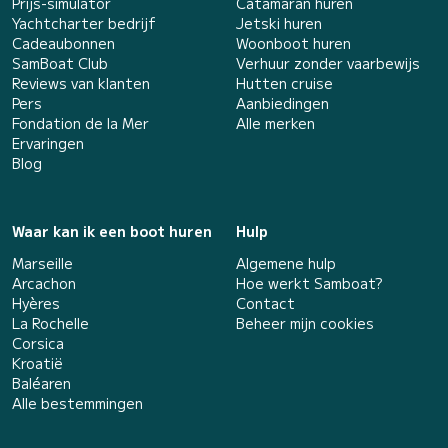
Prijs-simulator
Catamaran huren
Yachtcharter bedrijf
Jetski huren
Cadeaubonnen
Woonboot huren
SamBoat Club
Verhuur zonder vaarbewijs
Reviews van klanten
Hutten cruise
Pers
Aanbiedingen
Fondation de la Mer
Alle merken
Ervaringen
Blog
Waar kan ik een boot huren
Hulp
Marseille
Algemene hulp
Arcachon
Hoe werkt Samboat?
Hyères
Contact
La Rochelle
Beheer mijn cookies
Corsica
Kroatië
Baléaren
Alle bestemmingen