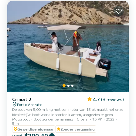
een Full batten mainsail en een Furling g...
Crimat 2
4.7
(9 reviews)
Port d'Andratx
De boot van 5,00 m lang met een motor van 15 pk maakt het onze
ideale stijve boot voor alle soorten klanten, aangezien er geen
Motorboot
Boot zonder bemanning
6 pers.
15 PK
2022
nautische kwalificaties voor nodig zijn en een maximale capaciteit
5 m
van 6 personen heeft. Een eenvoudige, praktische boot, met enkele
Geweldige eigenaar
Zonder vergunning
accessoires die uw dag onverslaanbaar zullen maken, zoals de grote
$300,40
luifel voor de zon, draadloze muziek die uw smartphone verbindt
vanaf