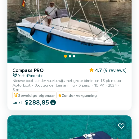
Compass PRO
4.7
(9 reviews)
Port d'Andratx
Nieuwe boot zonder vaarbewijs met grote bimini en 15 pk motor
Motorboot
Boot zonder bemanning
5 pers.
15 PK
2024
5 m
Geweldige eigenaar
Zonder vergunning
$288,85
vanaf