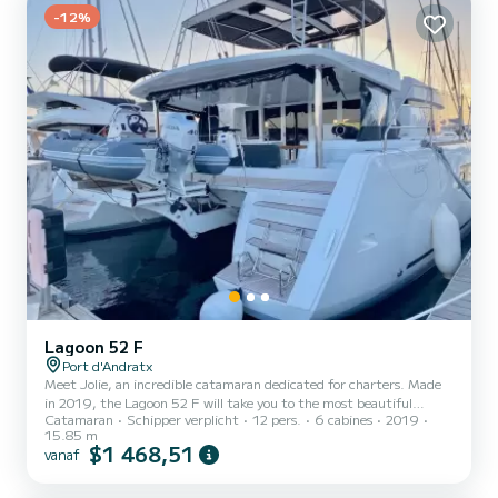
-12%
Lagoon 52 F
Port d'Andratx
Meet Jolie, an incredible catamaran dedicated for charters. Made
in 2019, the Lagoon 52 F will take you to the most beautiful
Catamaran
Schipper verplicht
12 pers.
6 cabines
2019
anchorages in Port d'Andratx. The boat has 6 cabins with all
15.85 m
comfort and a capacity of 12 people. With an overall length of 16
$1 468,51
vanaf
meters, it will be your best ally to spend an exceptional vacation on
the water in the surroundings of Port d'Andratx Dit Lagoon 52 F is
uitgerust met6 toilets met douche. Deze boot is uitgerust met