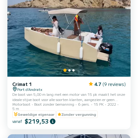
Crimat 1
4.7
(9 reviews)
Port d'Andratx
De boot van 5,00 m lang met een motor van 15 pk maakt het onze
ideale stijve boot voor alle soorten klanten, aangezien er geen
Motorboot
Boot zonder bemanning
6 pers.
15 PK
2022
nautische kwalificaties voor nodig zijn en een maximale capaciteit
5 m
van 6 personen heeft. Een eenvoudige, praktische boot, met enkele
Geweldige eigenaar
Zonder vergunning
accessoires die uw dag onverslaanbaar zullen maken, zoals de grote
$219,53
luifel voor de zon, draadloze muziek die uw smartphone verbindt
vanaf
via Bluetooth. Deze boot wordt vaak verhuurd voor familie-uitjes,
visreizen, beginnen met zeilen, zonnebaden...