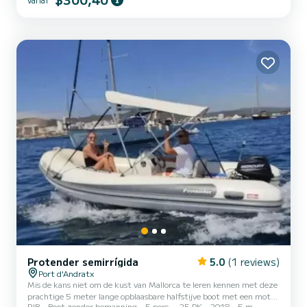
via Bluetooth. Deze boot wordt vaak verhuurd voor familie-uitjes,
visreizen, beginnen met zeilen, zonnebaden...
Protender semirrígida
5.0
(1 reviews)
Port d'Andratx
Mis de kans niet om de kust van Mallorca te leren kennen met deze
prachtige 5 meter lange opblaasbare halfstijve boot met een motor
RIB
Boot zonder bemanning
5 pers.
25 PK
2018
5 m