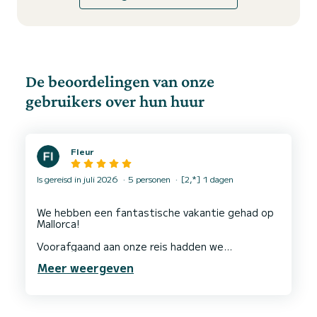
De beoordelingen van onze
gebruikers over hun huur
Fleur
Is gereisd in juli 2026
5 personen
[2,*] 1 dagen
We hebben een fantastische vakantie gehad op
Mallorca!
Voorafgaand aan onze reis hadden we
uitstekend contact met Simone, die ontzettend
Meer weergeven
behulpzaam was. Ze regelde de catering aan
boord, die absoluut heerlijk was en een goede
prijs-kwaliteitverhouding bood. Ze raadde ons
ook een aantal fantastische restaurants aan die
we per boot konden bezoeken.