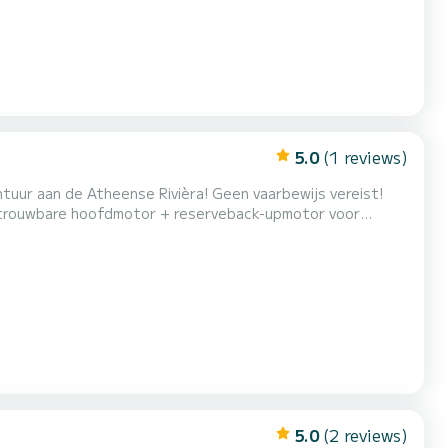
5.0
(1 reviews)
se Rivièra! Geen vaarbewijs vereist!
 betrouwbare hoofdmotor + reserveback-upmotor voor
bel bed, eettafel, buitendouche en complete
5.0
(2 reviews)