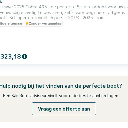
da
ieuwe 2025 Cobra 495 - de perfecte 5m-motorboot voor uw avontuur lang
! Eenvoudig en veilig te besturen, zelfs voor beginners. Uitge
oot
Schipper optioneel
5 pers.
30 PK
2025
5 m
iligheid en uitstekende brandstofefficiëntie. Ruimte voor maximaal 5 gasten. Kenmerken zijn onder andere GPS-
ige eigenaar
Zonder vergunning
e, Bluetooth-radio met AUX, koelkast, bimini-schaduw, comfort
dsuitrust...
$323,18
Hulp nodig bij het vinden van de perfecte boot?
Een SamBoat adviseur vindt voor u de beste aanbiedingen
Vraag een offerte aan