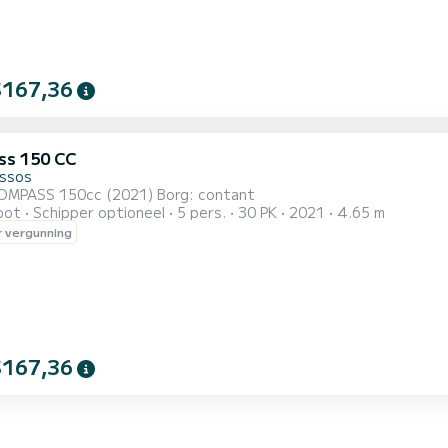
$167,36
s 150 CC
ssos
Boot: COMPASS 150cc (2021) Borg: contant
oot
Schipper optioneel
5 pers.
30 PK
2021
4.65 m
 vergunning
$167,36