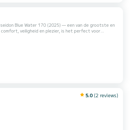
oseidon Blue Water 170 (2025) — een van de grootste en
omfort, veiligheid en plezier, is het perfect voor
rborgen baaien en kristalhelder water willen ontdekken.
5.0
(2 reviews)