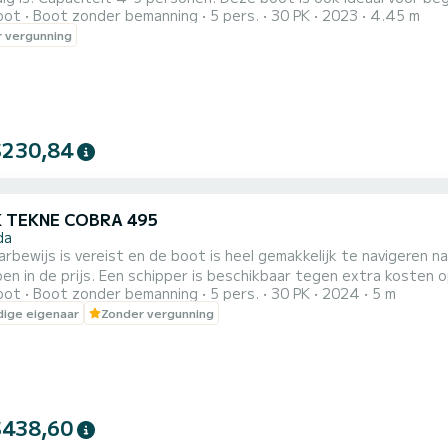
oot
Boot zonder bemanning
5 pers.
30 PK
2023
4.45 m
tvergunning en heeft niets te benijden van een speedboot. Hij 
 vergunning
ijk plaats aan een gezin of groep van 4 personen. Volgens de w
scapaci...
$230,84
K TEKNE COBRA 495
da
ewijs is vereist en de boot is heel gemakkelijk te navigeren na een korte uitle
baar tegen extra kosten op aanvraag en afhankelijk van beschikbaarheid. Er is geen
oot
Boot zonder bemanning
5 pers.
30 PK
2024
5 m
anier om een gebied te verkennen dan met je eigen boot en ons
ige eigenaar
Zonder vergunning
de beste ervaring te 
$438,60