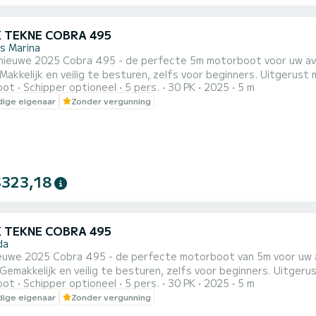
K TEKNE COBRA 495
s Marina
ieuwe 2025 Cobra 495 - de perfecte 5m motorboot voor uw avontuur lang
 Makkelijk en veilig te besturen, zelfs voor beginners. Uitger
oot
Schipper optioneel
5 pers.
30 PK
2025
5 m
ligheid en uitstekende brandstofefficiëntie. Ruimte voor maximaal 5 gasten. Voorzieningen zijn onder andere GPS-
ige eigenaar
Zonder vergunning
e, Bluetooth-radio met AUX, koelkast, bimini schaduw, comforta
dsuitr...
$323,18
K TEKNE COBRA 495
da
uwe 2025 Cobra 495 - de perfecte motorboot van 5m voor uw avontuur aan
 Gemakkelijk en veilig te besturen, zelfs voor beginners. Uit
oot
Schipper optioneel
5 pers.
30 PK
2025
5 m
iligheid en uitstekende brandstofefficiëntie. Ruimte voor maximaal 5 gasten. Functies zijn onder meer GPS-
ige eigenaar
Zonder vergunning
e, Bluetooth-radio met AUX, koelkast, bimini-schaduw, comfortab
dsuitrustin...