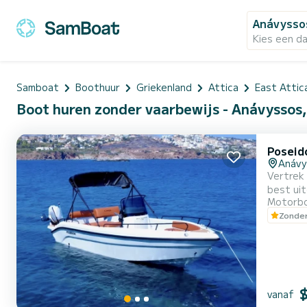
Anávysso
Kies een d
Samboat
Boothuur
Griekenland
Attica
East Attic
Boot huren zonder vaarbewijs - Anávyssos
Poseid
Anávy
Vertrek
best uit
Motorb
koppels 
Zonder
Bootkenmerken Model: Poseidon Blue Water 170 (2025) Afmetin
Yamaha 3
vanaf