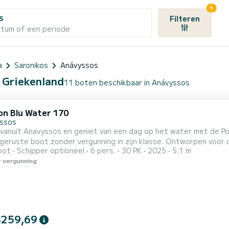
1
s
Filteren
atum of een periode
a
Saronikos
Anávyssos
, Griekenland
11 boten beschikbaar in Anávyssos
on Blu Water 170
ssos
 vanuit Anavyssos en geniet van een dag op het water met de P
geruste boot zonder vergunning in zijn klasse. Ontworpen voor com
oot
Schipper optioneel
6 pers.
30 PK
2025
5.1 m
of kleine groepen vrienden tot 5-6 personen die verborgen baaie
 vergunning
gen: 5,1m lengte × 2,17m breedte — stabiel en ruim Motor:
0p...
$259,69