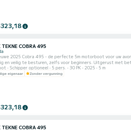
$323,18
K TEKNE COBRA 495
da
we 2025 Cobra 495 - de perfecte 5m motorboot voor uw avontuur aan de Atheen
ig en veilig te besturen, zelfs voor beginners. Uitgerust met
oot
Schipper optioneel
5 pers.
30 PK
2025
5 m
d en uitstekende brandstofefficiëntie. Ruimte voor maximaal 5 gasten. Voorzieningen zijn onder andere GPS-
ige eigenaar
Zonder vergunning
e, Bluetooth-radio met AUX, koelkast, bimini schaduw, comforta
dsuitrustin...
$323,18
K TEKNE COBRA 495