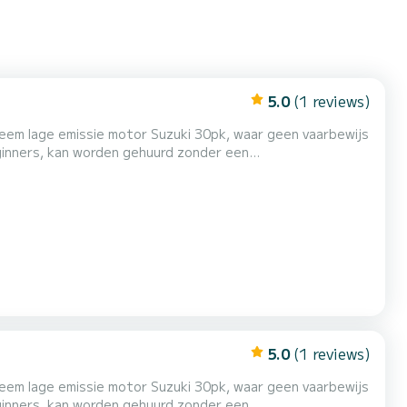
5.0
(1 reviews)
 lage emissie motor Suzuki 30pk, waar geen vaarbewijs
is comfortabel, ruim, gemakkelijk te besturen en biedt
et mogen ze tot 4 mijl van de kust varen. We bieden ook
5.0
(1 reviews)
 lage emissie motor Suzuki 30pk, waar geen vaarbewijs