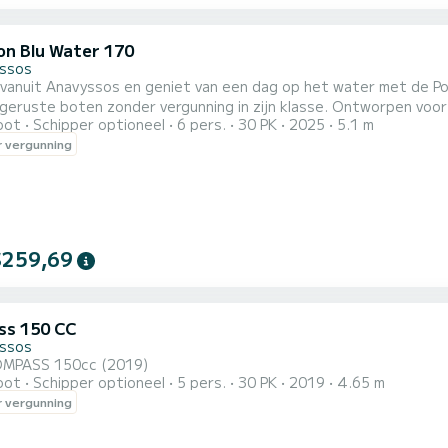
on Blu Water 170
ssos
 vanuit Anavyssos en geniet van een dag op het water met de P
geruste boten zonder vergunning in zijn klasse. Ontworpen voor c
oot
Schipper optioneel
6 pers.
30 PK
2025
5.1 m
, stelletjes of kleine groepen vrienden tot 5–6 personen die ve
 vergunning
gen: 5,1m lengte × 2,17m breedte — stabiel en ruim Motor:
.
$259,69
s 150 CC
ssos
MPASS 150cc (2019)
oot
Schipper optioneel
5 pers.
30 PK
2019
4.65 m
 vergunning