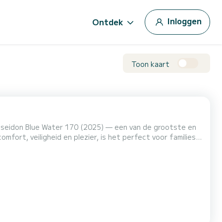
Inloggen
Ontdek
Toon kaart
oseidon Blue Water 170 (2025) — een van de grootste en
fort, veiligheid en plezier, is het perfect voor families,
n en kristalhelder water willen ontdekken.