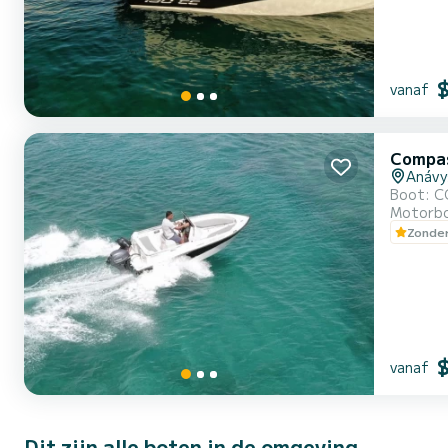
vanaf
Compas
Anávy
Motorb
Zonder
vanaf
Dit zijn alle boten in de omgeving