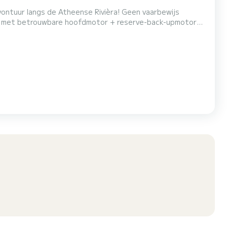
s de Atheense Rivièra! Geen vaarbewijs
rust met betrouwbare hoofdmotor + reserve-back-upmotor
abel bed, eettafel, buitendouche en complete