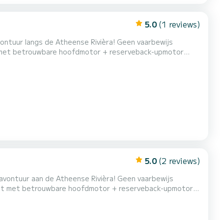
5.0
(1 reviews)
s de Atheense Rivièra! Geen vaarbewijs
ust met betrouwbare hoofdmotor + reserveback-upmotor
bel bed, eettafel, buitendouche en complete
5.0
(2 reviews)
 de Atheense Rivièra! Geen vaarbewijs
gerust met betrouwbare hoofdmotor + reserveback-upmotor
el bed, eettafel, buitendouche en volledige