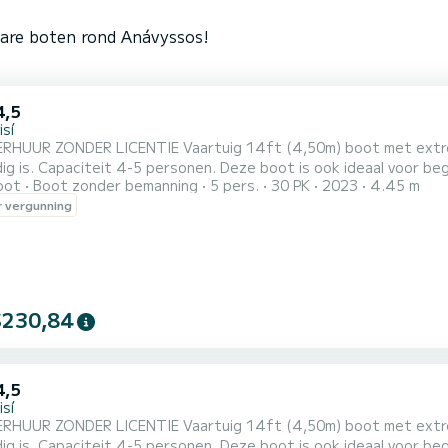
bare boten rond Anávyssos!
4,5
sí
HUUR ZONDER LICENTIE Vaartuig 14ft (4,50m) boot met extreem
oor beginners, kan worden gehuurd zonder een
oot
Boot zonder bemanning
5 pers.
30 PK
2023
4.45 m
tvergunning en heeft niets te benijden van een speedboot. Hij 
 vergunning
ijk plaats aan een gezin of groep van 4 personen. Volgens de w
scapacit...
$230,84
4,5
sí
HUUR ZONDER LICENTIE Vaartuig 14ft (4,50m) boot met extreem
oor beginners, kan worden gehuurd zonder een