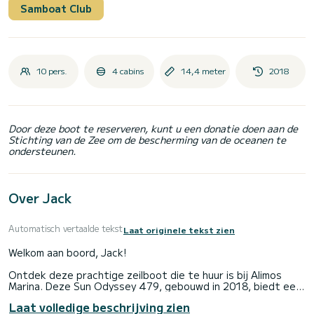
Samboat Club
10 pers.
4 cabins
14,4 meter
2018
Door deze boot te reserveren, kunt u een donatie doen aan de
Stichting van de Zee om de bescherming van de oceanen te
ondersteunen.
Over Jack
Automatisch vertaalde tekst
Laat originele tekst zien
Welkom aan boord, Jack!
Ontdek deze prachtige zeilboot die te huur is bij Alimos
Marina. Deze Sun Odyssey 479, gebouwd in 2018, biedt een
ongeëvenaarde ervaring voor een familie- of
Laat volledige beschrijving zien
vriendenvakantie.