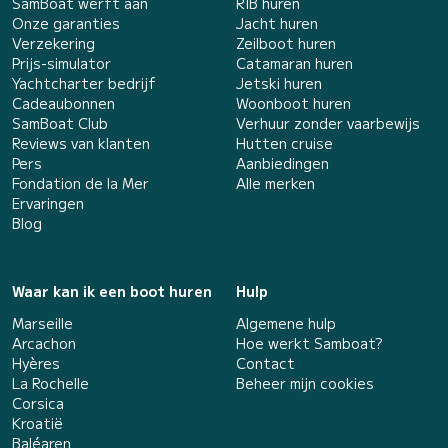
SamBoat werft aan
RIB huren
Onze garanties
Jacht huren
Verzekering
Zeilboot huren
Prijs-simulator
Catamaran huren
Yachtcharter bedrijf
Jetski huren
Cadeaubonnen
Woonboot huren
SamBoat Club
Verhuur zonder vaarbewijs
Reviews van klanten
Hutten cruise
Pers
Aanbiedingen
Fondation de la Mer
Alle merken
Ervaringen
Blog
Waar kan ik een boot huren
Hulp
Marseille
Algemene hulp
Arcachon
Hoe werkt Samboat?
Hyères
Contact
La Rochelle
Beheer mijn cookies
Corsica
Kroatië
Baléaren