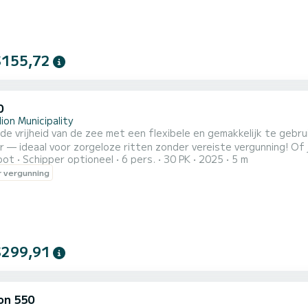
$155,72
0
ion Municipality
e vrijheid van de zee met een flexibele en gemakkelijk te gebr
 — ideaal voor zorgeloze ritten zonder vereiste vergunning! Of j
oot
Schipper optioneel
6 pers.
30 PK
2025
5 m
elder water of gewoon van de zon wilt genieten met je vrienden,
 vergunning
ijk te hanteren, biedt het je de autonomie om je eigen zeeavont
$299,91
on 550