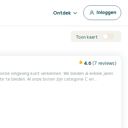
Inloggen
Ontdek
Toon kaart
4.6
(7 reviews)
unt verkennen. We bieden al enkele jaren
zijn categorie C en
een geweldige rit met onze boten. Onze
ligheid van alle passagiers is