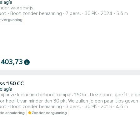
elagía
nder vaarbewijs
oot
Boot zonder bemanning
7 pers.
30 PK
2024
5.6 m
 vergunning
$403,73
s 150 CC
elagía
bij onze kleine motorboot kompas 150cc. Deze boot geeft je de 
r heeft van minder dan 30 pk. We zullen je een paar tips geven e
oot
Boot zonder bemanning
3 pers.
30 PK
2015
4.6 m
 een kaart en een mobiele telefoon waarmee je ons gratis kunt 
ele annulering
Zonder vergunning
met het verkennen van Agia Pelagia, zwemmen in het heldere bla