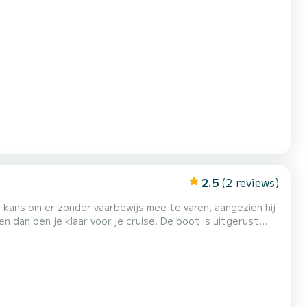
2.5
(2 reviews)
kans om er zonder vaarbewijs mee te varen, aangezien hij
n dan ben je klaar voor je cruise. De boot is uitgerust
bellen in geval van nood. Je kunt een fantastische dag
uwe water van Kreta en ontspannen onder de zomerzon...