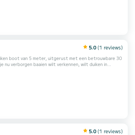
5.0
(1 reviews)
uiken boot van 5 meter, uitgerust met een betrouwbare 30
e nu verborgen baaien wilt verkennen, wilt duiken in
 deze boot is de perfecte keuze. Stabiel, comfortabel en
uur te plannen met veiligheid en vertrouwen. Idea...
5.0
(1 reviews)