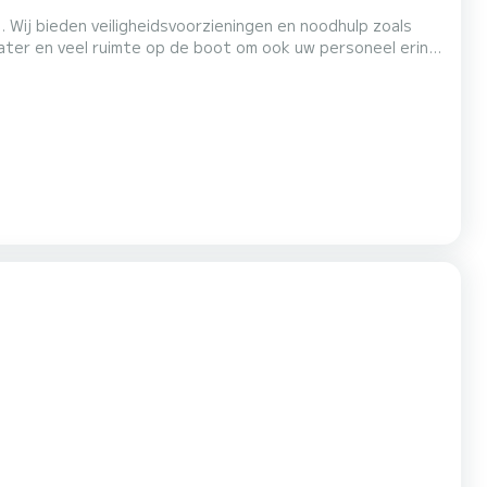
 Wij bieden veiligheidsvoorzieningen en noodhulp zoals
 water en veel ruimte op de boot om ook uw personeel erin
n aanwezig. Ook is er een kaart aanwezig met de punten en
 en kussens.