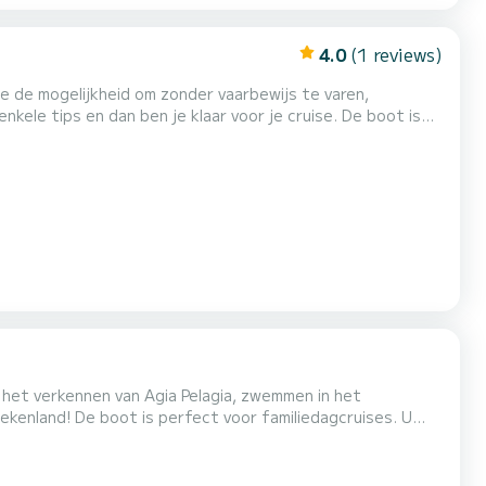
4.0
(1 reviews)
 de mogelijkheid om zonder vaarbewijs te varen,
ele tips en dan ben je klaar voor je cruise. De boot is
tis kunt bellen in geval van nood. Er is ook een koelkast
bben met het verkennen van Agia Pelagia, zwemmen in het
het verkennen van Agia Pelagia, zwemmen in het
kenland! De boot is perfect voor familiedagcruises. U
ia Pelagia Beach Vanaf
ot 3 zeemijl van de kustlijn rijden.