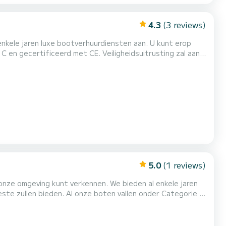
4.3
(3 reviews)
 is altijd onze hoogste prioriteit geweest. Ontspan &...
5.0
(1 reviews)
nt verkennen. We bieden al enkele jaren
en vallen onder Categorie C
t voor een geweldige rit met onze boten. Ons
gespecialiseerde team zal je alle noodzakelijke kennis bijbrengen om een echte kapitein te zijn. De veiligheid van alle p...