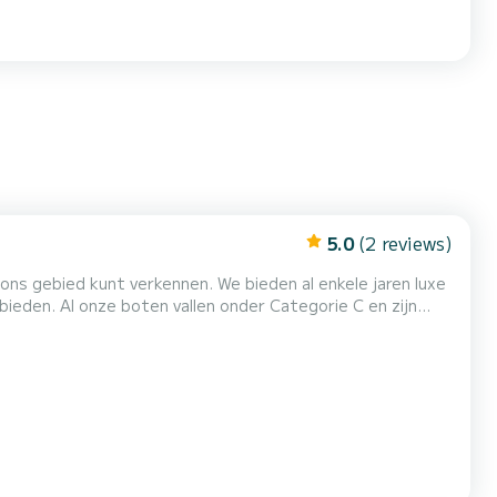
5.0
(2 reviews)
ennen. We bieden al enkele jaren luxe
ie C en zijn
e rit met onze boten. Ons gespecialiseerde
team zal je alle noodzakelijke kennis bijbrengen om een echte kapitein te zijn. De veiligheid van alle passagier...