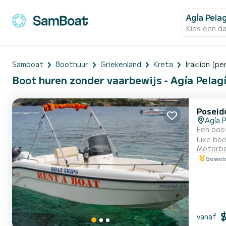
Agía Pela
Kies een d
Samboat
Boothuur
Griekenland
Kreta
Iraklion (pe
Boot huren zonder vaarbewijs - Agía Pelag
Poseid
Agía P
Een boot z
luxe bootve
Motorb
gecertif
Geweld
gespecialis
altij...
vanaf