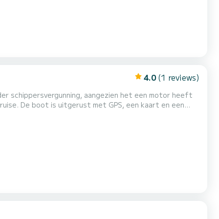
4.0
(1 reviews)
er schippersvergunning, aangezien het een motor heeft
cruise. De boot is uitgerust met GPS, een kaart en een
 is ook een koelkast om uw eten en drinken in te bewaren
en een waterdichte camera om onderwaterfoto's te maken. Wij kunnen u ook voorzien van snorkel- en visuitrusting. START POI...