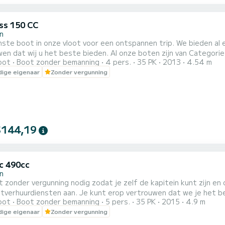
s 150 CC
on
 in onze vloot voor een ontspannen trip. We bieden al enkele jaren luxe bootverhuurdiensten aan. U kunt erop
ste bieden. Al onze boten zijn van Categorie C en gecertificeerd met CE. Veiligheidsuitrusting zal aan u
oot
Boot zonder bemanning
4 pers.
35 PK
2013
4.54 m
voor een geweldige rit met onze boten. Ons gespecialiseerde team zal u alle benodigde kennis bijbrengen om
ige eigenaar
Zonder vergunning
een echte kapitein te zijn. De veiligheid van alle passagiers
$144,19
c 490cc
on
onder vergunning nodig zodat je zelf de kapitein kunt zijn en onze omgeving ku
rhuurdiensten aan. Je kunt erop vertrouwen dat we je het beste zullen bieden. Al onze bot
oot
Boot zonder bemanning
5 pers.
35 PK
2015
4.9 m
gecertificeerd met CE. Veiligheidsuitrusting wordt aan je verstrek
ige eigenaar
Zonder vergunning