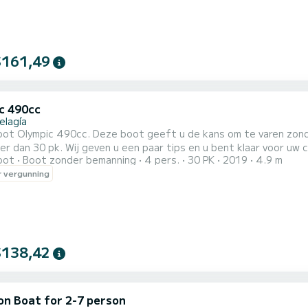
$161,49
c 490cc
elagía
ot Olympic 490cc. Deze boot geeft u de kans om te varen zond
er dan 30 pk. Wij geven u een paar tips en u bent klaar voor uw 
oot
Boot zonder bemanning
4 pers.
30 PK
2019
4.9 m
telefoon waarmee u ons gratis kunt bellen in geval van nood. Er
 vergunning
$138,42
on Boat for 2-7 person