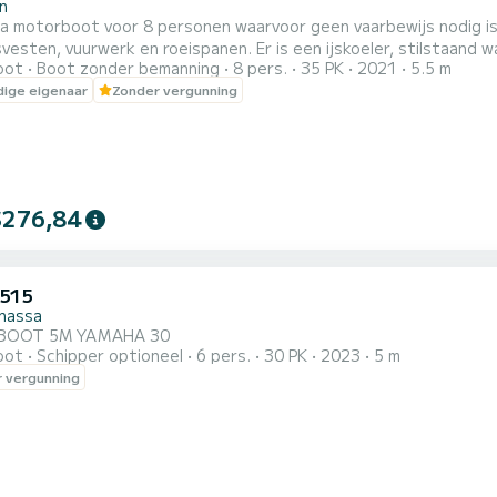
on
a motorboot voor 8 personen waarvoor geen vaarbewijs nodig is.
vesten, vuurwerk en roeispanen. Er is een ijskoeler, stilstaand
oot
Boot zonder bemanning
8 pers.
35 PK
2021
5.5 m
n. Geluidssysteem, verlichting, gps-tracker en gps-plotter zij
ige eigenaar
Zonder vergunning
sen waar u kunt varen. De boot is voorzien van een anker, ladder
$276,84
 515
nassa
 BOOT 5M YAMAHA 30
oot
Schipper optioneel
6 pers.
30 PK
2023
5 m
 vergunning