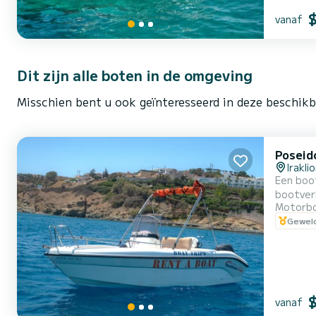
vanaf
Dit zijn alle boten in de omgeving
Misschien bent u ook geïnteresseerd in deze beschikb
Poseid
Irakli
Een boot z
bootverhuurd
Motorb
gecertifi
Geweld
vanaf