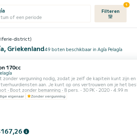
1
gía
Filteren
atum of een periode
riferie-district)
ía, Griekenland
49 boten beschikbaar in Agía Pelagía
on 170cc
elagía
onder vergunning nodig, zodat je zelf de kapitein kunt zijn en onze omgeving k
rhuurdiensten aan. Je kunt op ons vertrouwen om je het beste te bieden. Al onze boten 
oot
Boot zonder bemanning
8 pers.
30 PK
2020
4.99 m
iceerd met CE. Veiligheidsuitrusting wordt aan jou verstrekt voor 
ige eigenaar
Zonder vergunning
eerde bemanning zal je alle nodige kennis bijbrengen om een echte kapitein te zijn. De vei
$167,26