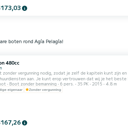
$173,03
are boten rond Agía Pelagía!
on 480cc
on
onder vergunning nodig, zodat je zelf de kapitein kunt zijn en ons gebied kunt verk
iensten aan. Je kunt erop vertrouwen dat wij je het beste bieden. Al onze boten vallen onder Categor
oot
Boot zonder bemanning
6 pers.
35 PK
2015
4.8 m
ceerd met CE. Veiligheidsuitrusting wordt aan je verstrekt voor een geweldig
ige eigenaar
Zonder vergunning
$167,26