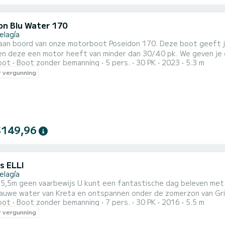
on Blu Water 170
elagía
aan boord van onze motorboot Poseidon 170. Deze boot geeft je
n deze een motor heeft van minder dan 30/40 pk. We geven je enk
oot
Boot zonder bemanning
5 pers.
30 PK
2023
5.3 m
t met GPS, een kaart en een mobiele telefoon waarmee je ons gra
 vergunning
en en drinken in op te bergen. Je kunt een fantastische dag he
$149,96
s ELLI
elagía
 5,5m geen vaarbewijs U kunt een fantastische dag beleven met 
lauwe water van Kreta en ontspannen onder de zomerzon van Grie
oot
Boot zonder bemanning
7 pers.
30 PK
2016
5.5 m
 huren voor een halve dagcruise van 4 uur of een hele dagcruise van 8 uur. STARTPUNT is in Ag
 vergunning
T kunt u 7 kilometer naar links en rechts van het punt varen en t