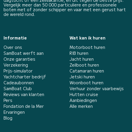
dagtocht of een zeilvakantie, en dit tegen de beste prijs.
Vergelijk meer dan 50 000 particuliere en professionele
boten met of zonder schipper en vaar met een gerust hart
de wereld rond.
Informatie
Wat kan ik huren
Over ons
Motorboot huren
SamBoat werft aan
RIB huren
Onze garanties
Jacht huren
Verzekering
Zeilboot huren
Prijs-simulator
Catamaran huren
Yachtcharter bedrijf
Jetski huren
Cadeaubonnen
Woonboot huren
SamBoat Club
Verhuur zonder vaarbewijs
Reviews van klanten
Hutten cruise
Pers
Aanbiedingen
Fondation de la Mer
Alle merken
Ervaringen
Blog