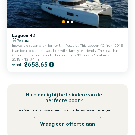
Lagoon 42
Pescara
Incredible catamaran for rent in Pescara. This Lagoon 42 from 2018
is an ideal boat for a vacation with family or friends. The boat has 5
Catamaran
Boot zonder bemanning
12 pers.
5 cabines
cabins with all comfort and a capacity of 12 people. With an overall
2018
12.94 m
length of 13 meters, it will be your best ally to spend an
$658,65
vanaf
exceptional vacation on the water in the surroundings of Pescara
Dit Lagoon 42 is uitgerust met4 toilets met douche. Deze boot is
uitgerust met een Full batten mainsail en een Furling genoa Het
heeft de volgende uitrusting: Aut...
Hulp nodig bij het vinden van de
perfecte boot?
Een SamBoat adviseur vindt voor u de beste aanbiedingen
Vraag een offerte aan