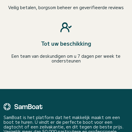
Veilig betalen, borgsom beheer en geverifieerde reviews
Tot uw beschikking
Een team van deskundigen om u 7 dagen per week te
ondersteunen
SamBoat is het platform dat het makkelijk maakt om een
boot te huren. U vindt er de perfecte boot voor een
dagtocht of een zeilvakantie, en dit tegen de beste prijs.
Vergelijk meer dan 50 000 particuliere en professionele