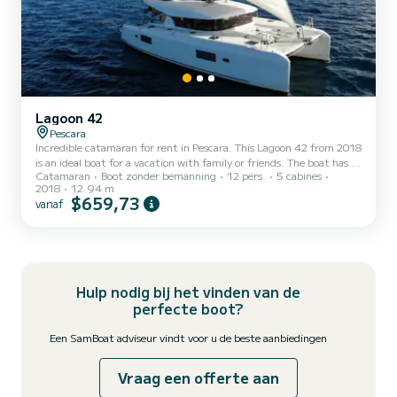
Lagoon 42
Pescara
Incredible catamaran for rent in Pescara. This Lagoon 42 from 2018
is an ideal boat for a vacation with family or friends. The boat has 5
Catamaran
Boot zonder bemanning
12 pers.
5 cabines
cabins with all comfort and a capacity of 12 people. With an overall
2018
12.94 m
length of 13 meters, it will be your best ally to spend an
$659,73
vanaf
exceptional vacation on the water in the surroundings of Pescara
Dit Lagoon 42 is uitgerust met4 toilets met douche. Deze boot is
uitgerust met een Full batten mainsail en een Furling genoa Het
heeft de volgende uitrusting: Aut...
Hulp nodig bij het vinden van de
perfecte boot?
Een SamBoat adviseur vindt voor u de beste aanbiedingen
Vraag een offerte aan