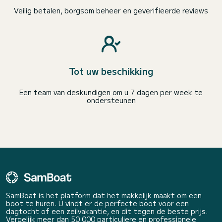
Veilig betalen, borgsom beheer en geverifieerde reviews
Tot uw beschikking
Een team van deskundigen om u 7 dagen per week te
ondersteunen
SamBoat is het platform dat het makkelijk maakt om een
boot te huren. U vindt er de perfecte boot voor een
dagtocht of een zeilvakantie, en dit tegen de beste prijs.
Vergelijk meer dan 50 000 particuliere en professionele