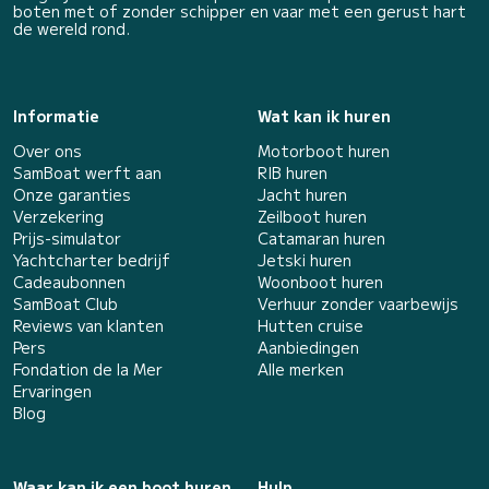
boten met of zonder schipper en vaar met een gerust hart
de wereld rond.
Informatie
Wat kan ik huren
Over ons
Motorboot huren
SamBoat werft aan
RIB huren
Onze garanties
Jacht huren
Verzekering
Zeilboot huren
Prijs-simulator
Catamaran huren
Yachtcharter bedrijf
Jetski huren
Cadeaubonnen
Woonboot huren
SamBoat Club
Verhuur zonder vaarbewijs
Reviews van klanten
Hutten cruise
Pers
Aanbiedingen
Fondation de la Mer
Alle merken
Ervaringen
Blog
Waar kan ik een boot huren
Hulp