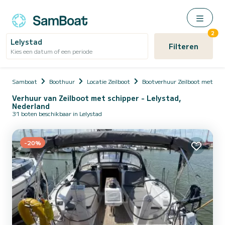
2
Lelystad
Filteren
Kies een datum of een periode
Samboat
Boothuur
Locatie Zeilboot
Bootverhuur Zeilboot met sch
Verhuur van Zeilboot met schipper - Lelystad,
Nederland
31 boten beschikbaar in Lelystad
-20%