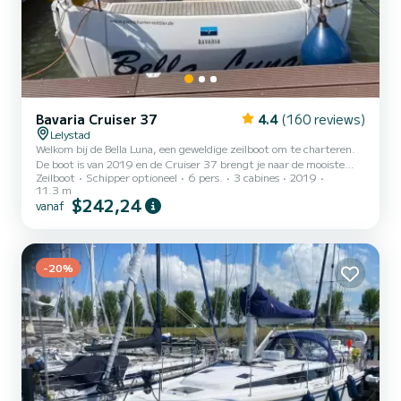
Bavaria Cruiser 37
4.4
(160 reviews)
Lelystad
Welkom bij de Bella Luna, een geweldige zeilboot om te charteren.
De boot is van 2019 en de Cruiser 37 brengt je naar de mooiste
Zeilboot
Schipper optioneel
6 pers.
3 cabines
2019
ankerplaatsen rond Lelystad. Je wilt er één uitgeven een
11.3 m
onvergetelijke tocht op deze 11 meter lange zeilboot? U kunt met
$242,24
vanaf
maximaal 6 personen aan boord komen en genieten van de 3
comfortabele hutten. Voor uw comfort heeft Bella Luna 1 toilet
met douche Deze boot is uitgerust met een doorlat grootzeil en
een rolgenua. Hij is onder andere uitgerust met de volgende...
-20%