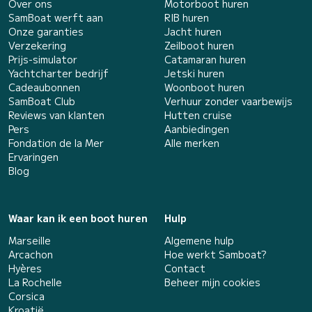
Over ons
Motorboot huren
SamBoat werft aan
RIB huren
Onze garanties
Jacht huren
Verzekering
Zeilboot huren
Prijs-simulator
Catamaran huren
Yachtcharter bedrijf
Jetski huren
Cadeaubonnen
Woonboot huren
SamBoat Club
Verhuur zonder vaarbewijs
Reviews van klanten
Hutten cruise
Pers
Aanbiedingen
Fondation de la Mer
Alle merken
Ervaringen
Blog
Waar kan ik een boot huren
Hulp
Marseille
Algemene hulp
Arcachon
Hoe werkt Samboat?
Hyères
Contact
La Rochelle
Beheer mijn cookies
Corsica
Kroatië