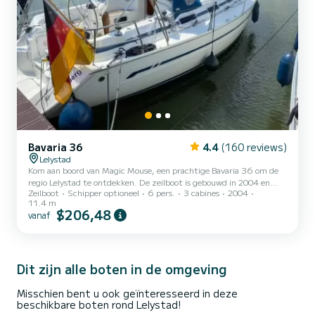
Bavaria 36
4.4
(160 reviews)
Lelystad
Kom aan boord van Magic Mouse, een prachtige Bavaria 36 om de
regio Lelystad te ontdekken. De zeilboot is gebouwd in 2004 en
Zeilboot
Schipper optioneel
6 pers.
3 cabines
2004
belooft een hoog niveau van comfort op zee. Wilt u een
11.4 m
onvergetelijke reis doorbrengen op deze zeilboot met een lengte
$206,48
vanaf
van 11 meter? U kunt met maximaal 6 personen aan boord komen
en genieten van de 3 comfortabele hutten. Bavaria 36 is uitgerust
met 1 toilet met douche. Deze boot is uitgerust met een doorgelat
grootzeil en een rolgenua. Het is onder andere uitgerust m...
Dit zijn alle boten in de omgeving
Misschien bent u ook geïnteresseerd in deze
beschikbare boten rond Lelystad!