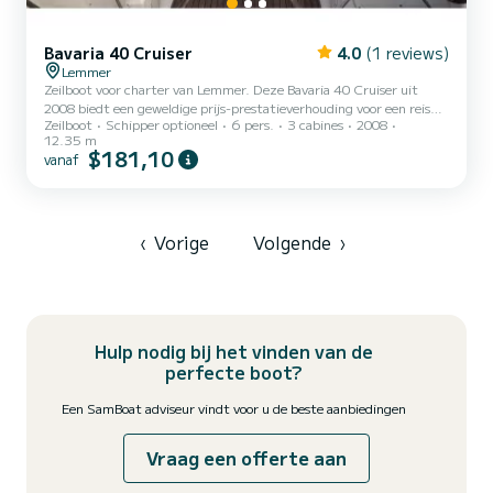
Bavaria 40 Cruiser
4.0
(1 reviews)
Lemmer
Zeilboot voor charter van Lemmer. Deze Bavaria 40 Cruiser uit
2008 biedt een geweldige prijs-prestatieverhouding voor een reis
Zeilboot
Schipper optioneel
6 pers.
3 cabines
2008
van meerdere dagen of weken. De boot heeft 3 hutten met alle
12.35 m
comfort en een capaciteit van 6 personen. Met een totale lengte
$181,10
vanaf
van 12 meter is hij uw perfecte metgezel voor een unieke vakantie
op het water in het Lemmer gebied. Deze Bavaria 40 Cruiser > b>
heeft 2 toiletten met douches. Deze boot is uitgerust met een
rolgrootzeil en een rolgenua. Het is onder andere u...
‹
Vorige
Volgende
›
Hulp nodig bij het vinden van de
perfecte boot?
Een SamBoat adviseur vindt voor u de beste aanbiedingen
Vraag een offerte aan