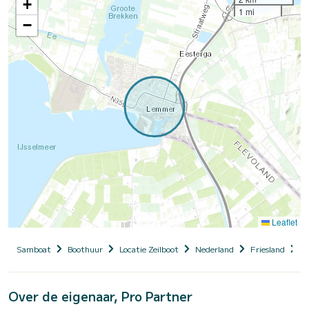
+
1 mi
−
Leaflet
Samboat
Boothuur
Locatie Zeilboot
Nederland
Friesland
D
Over de eigenaar, Pro Partner