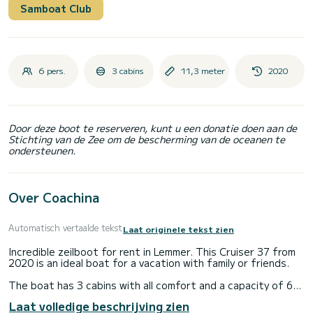
Samboat Club
6 pers.
3 cabins
11,3 meter
2020
Door deze boot te reserveren, kunt u een donatie doen aan de
Stichting van de Zee om de bescherming van de oceanen te
ondersteunen.
Over Coachina
Automatisch vertaalde tekst
Laat originele tekst zien
Incredible zeilboot for rent in Lemmer. This Cruiser 37 from
2020 is an ideal boat for a vacation with family or friends.
The boat has 3 cabins with all comfort and a capacity of 6
people. With an overall length of 11 meters, it will be your
Laat volledige beschrijving zien
best ally to spend an exceptional vacation on the water in