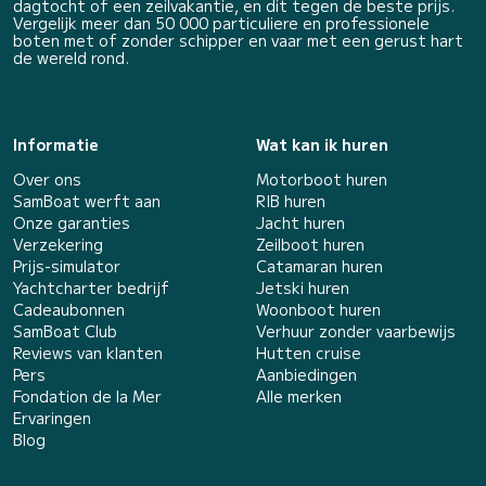
dagtocht of een zeilvakantie, en dit tegen de beste prijs.
Vergelijk meer dan 50 000 particuliere en professionele
boten met of zonder schipper en vaar met een gerust hart
de wereld rond.
Informatie
Wat kan ik huren
Over ons
Motorboot huren
SamBoat werft aan
RIB huren
Onze garanties
Jacht huren
Verzekering
Zeilboot huren
Prijs-simulator
Catamaran huren
Yachtcharter bedrijf
Jetski huren
Cadeaubonnen
Woonboot huren
SamBoat Club
Verhuur zonder vaarbewijs
Reviews van klanten
Hutten cruise
Pers
Aanbiedingen
Fondation de la Mer
Alle merken
Ervaringen
Blog