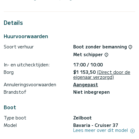
the surroundings of Lemmer
Dit Cruiser 37 is uitgerust met1 toilet met douche.
Details
Deze boot is uitgerust met een Furling mainsail en een
Furling genoa
Huurvoorwaarden
If you have any questions about the boat or the charter
conditions, you can send a message via the Samboat
Soort verhuur
Boot zonder bemanning
platform. A SamBoat advisor will answer your questions and
Met schipper
In- en uitchecktijden:
17:00 / 10:00
Borg
$1 153,50
(Direct door de
eigenaar verzorgd)
Annuleringsvoorwaarden
Aangepast
Brandstof
Niet inbegrepen
Boot
Type boot
Zeilboot
Model
Bavaria - Cruiser 37
Lees meer over dit model