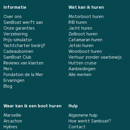
Informatie
Wat kan ik huren
Over ons
Motorboot huren
SamBoat werft aan
RIB huren
Onze garanties
Jacht huren
Verzekering
Zeilboot huren
Prijs-simulator
Catamaran huren
Yachtcharter bedrijf
Jetski huren
Cadeaubonnen
Woonboot huren
SamBoat Club
Verhuur zonder vaarbewijs
Reviews van klanten
Hutten cruise
Pers
Aanbiedingen
Fondation de la Mer
Alle merken
Ervaringen
Blog
Waar kan ik een boot huren
Hulp
Marseille
Algemene hulp
Arcachon
Hoe werkt Samboat?
Hyères
Contact