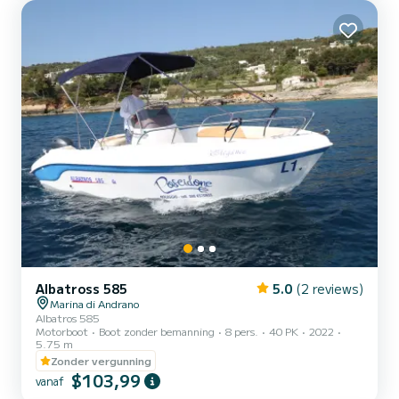
Albatross 585
5.0
(2 reviews)
Marina di Andrano
Albatros 585
Motorboot
Boot zonder bemanning
8 pers.
40 PK
2022
5.75 m
Zonder vergunning
$103,99
vanaf