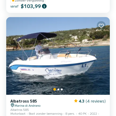
Zonder vergunning
$103,99
vanaf
Albatross 585
4.3
(4 reviews)
Marina di Andrano
Albatros 585
Motorboot
Boot zonder bemanning
8 pers.
40 PK
2022