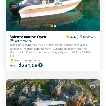
Salento marine Open
4.4
(13 reviews)
Castro Marina
Boot open 580m met 40 pk motor zonder vergunning voor 8
personen, inclusief zonnescherm, kussens en zwemtrap. Het
Motorboot
Boot zonder bemanning
8 pers.
40 PK
2019
brandstofkosten zijn exclusief. Vergeet niet om €60 in contanten
5.8 m
mee te nemen als borg voor de brandstof. Deze zullen bij
Zonder vergunning
terugkomst worden terugbetaald op basis van de verbruikte liters.
$231,08
vanaf