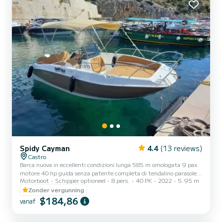
Spidy Cayman
4.4
(13 reviews)
Castro
Barca nuova in eccellenti condizioni lunga 585 m omologata 9 pax
motore 40 hp guida senza patente completa di tendalino parasole,
Motorboot
Schipper optioneel
8 pers.
40 PK
2022
5.95 m
cuscineria, scaletta. Il costo del carburante è escluso. Ricordati di
portare con te €60 in contanti come cauzione per il carburante. Ti
Zonder vergunning
verranno restituiti al rientro in base ai litri consumati.
$184,86
vanaf