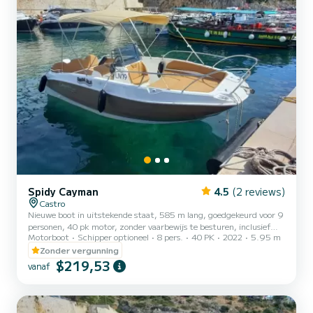
Spidy Cayman
4.5
(2 reviews)
Castro
Nieuwe boot in uitstekende staat, 585 m lang, goedgekeurd voor 9
personen, 40 pk motor, zonder vaarbewijs te besturen, inclusief
Motorboot
Schipper optioneel
8 pers.
40 PK
2022
5.95 m
zonnetent, kussens, zwemtrap. De brandstofkosten zijn exclusief.
Vergeet niet om €60 in contanten als borg voor de brandstof mee
Zonder vergunning
te nemen. Dit bedrag wordt bij terugkomst terugbetaald op basis
$219,53
vanaf
van het verbruik in liters.