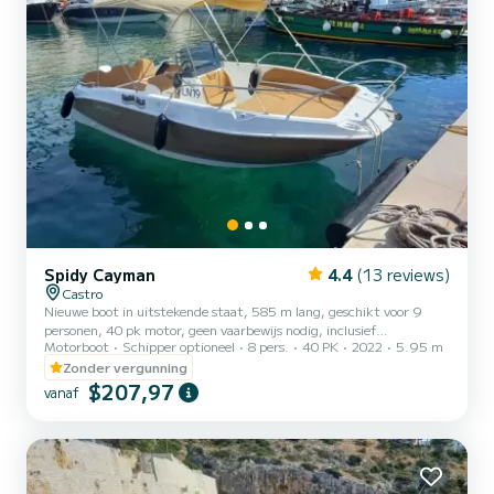
Spidy Cayman
4.4
(13 reviews)
Castro
Nieuwe boot in uitstekende staat, 585 m lang, geschikt voor 9
personen, 40 pk motor, geen vaarbewijs nodig, inclusief
Motorboot
Schipper optioneel
8 pers.
40 PK
2022
5.95 m
zonnescherm, kussens, zwemtrap. De brandstofkosten zijn
exclusief. Vergeet niet om €60 contant mee te nemen als borg
Zonder vergunning
voor de brandstof. Deze worden bij terugkomst terugbetaald op
$207,97
vanaf
basis van de verbruikte liters.