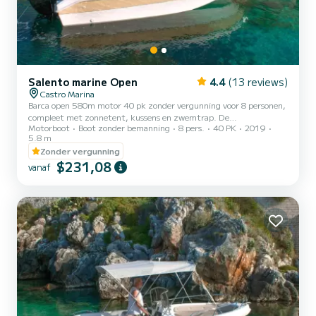
Salento marine Open
4.4
(13 reviews)
Castro Marina
Barca open 580m motor 40 pk zonder vergunning voor 8 personen,
compleet met zonnetent, kussens en zwemtrap. De
Motorboot
Boot zonder bemanning
8 pers.
40 PK
2019
brandstofkosten zijn exclusief. Vergeet niet om €60 contant mee
5.8 m
te nemen als borg voor de brandstof. Deze worden bij terugkomst
Zonder vergunning
terugbetaald op basis van de verbruikte liters.
$231,08
vanaf