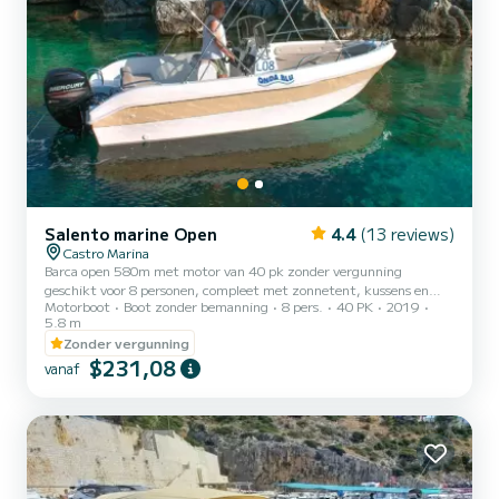
Salento marine Open
4.4
(13 reviews)
Castro Marina
Barca open 580m met motor van 40 pk zonder vergunning
geschikt voor 8 personen, compleet met zonnetent, kussens en
Motorboot
Boot zonder bemanning
8 pers.
40 PK
2019
zwemtrap. De brandstofkosten zijn niet inbegrepen. Vergeet niet
5.8 m
om €60 contant mee te nemen als borg voor de brandstof. Deze
Zonder vergunning
worden bij terugkomst terugbetaald op basis van de verbruikte
$231,08
liters.
vanaf