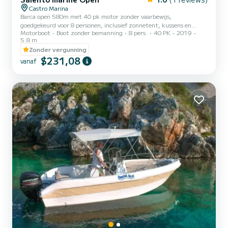
Castro Marina
Barca open 580m met 40 pk motor zonder vaarbewijs,
goedgekeurd voor 8 personen, inclusief zonnetent, kussens en
Motorboot
Boot zonder bemanning
8 pers.
40 PK
2019
zwemtrap. De brandstofkosten zijn niet inbegrepen. Vergeet niet
5.8 m
om €60 in contanten mee te nemen als borg voor de brandstof.
Zonder vergunning
Deze worden bij terugkomst terugbetaald op basis van het verbruik
$231,08
in liters.
vanaf