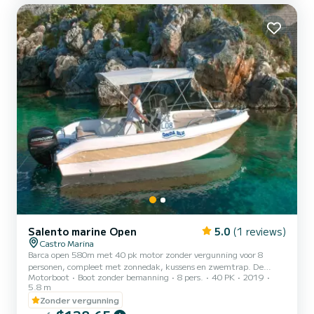
Salento marine Open
5.0
(1 reviews)
Castro Marina
Barca open 580m met 40 pk motor zonder vergunning voor 8
personen, compleet met zonnedak, kussens en zwemtrap. De
Motorboot
Boot zonder bemanning
8 pers.
40 PK
2019
brandstofkosten zijn exclusief. Vergeet niet om €60 in contanten
5.8 m
mee te nemen als borg voor de brandstof. Deze worden bij
Zonder vergunning
terugkomst terugbetaald op basis van het verbruik in liters.