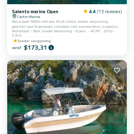
Salento marine Open
4.4
(13 reviews)
Castro Marina
Barca open 580m met een 40 pk motor zonder vergunning
geschikt voor 8 personen, compleet met zonnescherm, kussens en
Motorboot
Boot zonder bemanning
8 pers.
40 PK
2019
zwemtrap. De brandstofkosten zijn exclusief. Vergeet niet om
5.8 m
€60 contant mee te nemen als borg voor de brandstof. Dit wordt
Zonder vergunning
bij terugkomst terugbetaald op basis van de verbruikte liters.
$173,31
vanaf