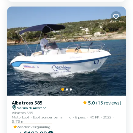
Albatross 585
5.0
(13 reviews)
Marina di Andrano
Albatros 585
Motorboot
Boot zonder bemanning
8 pers.
40 PK
2022
5.75 m
Zonder vergunning