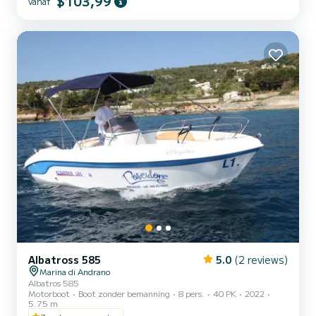
$103,99
vanaf
Albatross 585
5.0
(2 reviews)
Marina di Andrano
Albatros 585
Motorboot
Boot zonder bemanning
8 pers.
40 PK
2022
5.75 m