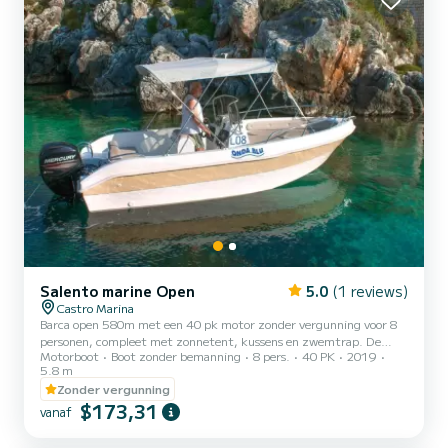
Salento marine Open
5.0
(1 reviews)
Castro Marina
Barca open 580m met een 40 pk motor zonder vergunning voor 8
personen, compleet met zonnetent, kussens en zwemtrap. De
Motorboot
Boot zonder bemanning
8 pers.
40 PK
2019
brandstofkosten zijn niet inbegrepen. Vergeet niet om €60
5.8 m
contant mee te nemen als borg voor de brandstof. Deze worden bij
Zonder vergunning
terugkomst terugbetaald op basis van het verbruikte aantal liters.
$173,31
vanaf