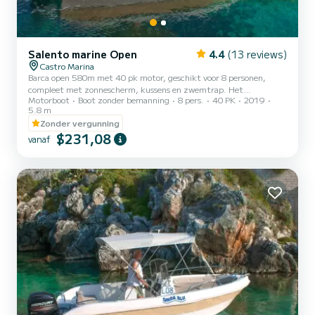
Salento marine Open
4.4
(13 reviews)
Castro Marina
Barca open 580m met 40 pk motor, geschikt voor 8 personen,
compleet met zonnescherm, kussens en zwemtrap. Het
Motorboot
Boot zonder bemanning
8 pers.
40 PK
2019
brandstofkosten zijn exclusief. Vergeet niet om €60 contant mee
5.8 m
te nemen als borg voor de brandstof. Dit bedrag wordt bij
Zonder vergunning
terugkomst terugbetaald op basis van het verbruik in liters.
$231,08
vanaf