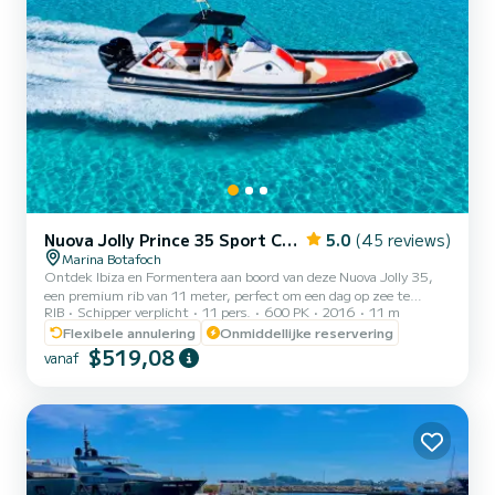
Nuova Jolly Prince 35 Sport Cabin
5.0
(45 reviews)
Marina Botafoch
Ontdek Ibiza en Formentera aan boord van deze Nuova Jolly 35,
een premium rib van 11 meter, perfect om een dag op zee te
RIB
Schipper verplicht
11 pers.
600 PK
2016
11 m
genieten met ultiem comfort en stijl. Met een capaciteit voor 11
personen biedt hij ruime ruimtes om te ontspannen, met een groot
Flexibele annulering
Onmiddellijke reservering
zonnedek aan de boeg en een om te bouwen area aan de
$519,08
vanaf
achtersteven, een ruime schaduwzone, muzieksysteem, koelkast,
buitendouche en een comfortabele kajuit met toilet. Uitgerust
met twee Mercury Verado-motoren van 300 pk, garandeert het
snel, stabie...