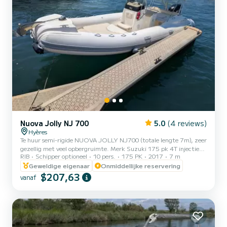
Nuova Jolly NJ 700
5.0
(4 reviews)
Hyères
Te huur semi-rigide NUOVA JOLLY NJ700 (totale lengte 7m), zeer
gezellig met veel opbergruimte. Merk Suzuki 175 pk 4T injectie
RIB
Schipper optioneel
10 pers.
175 PK
2017
7 m
met elektrische bediening uit 2024, uitstekend vermogen/verbruik
verhouding. Comfortabel en ideaal voor maximaal 8 personen, ik
Geweldige eigenaar
Onmiddellijke reservering
bied het aan tot maximaal 10 passagiers. Uitgerust met
$207,63
vanaf
elektrische ankerlier (automatisch anker), bimini zonnetent,
zonnedek voor en achter, gps dieptemeter, bluetooth
geluidssysteem, voorste tafelgedeelte, douchekop,
veiligheidsuitrusting vers...