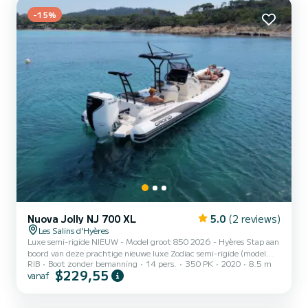
-15%
Nuova Jolly NJ 700 XL
5.0
(2 reviews)
Les Salins d'Hyères
Luxe semi-rigide NIEUW - Model groot 850 2026 - Hyères Stap aan
boord van deze prachtige nieuwe luxe Zodiac semi-rigide (model
RIB
Boot zonder bemanning
14 pers.
350 PK
2020
8.5 m
2026) van 8,50 meter, uitgerust met een krachtige 350 pk motor,
$229,55
vanaf
geschikt voor maximaal 14 personen. Boot met alle opties
Krachtige en zuinige motor Ideaal voor een dagje uit met familie of
vrienden om de mooiste plekken aan de Var-kust te ontdekken.