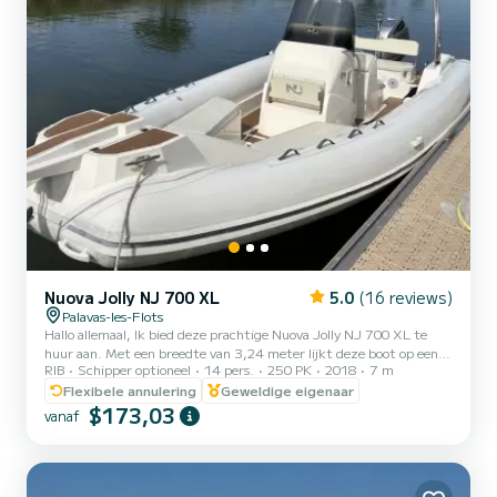
Nuova Jolly NJ 700 XL
5.0
(16 reviews)
Palavas-les-Flots
Hallo allemaal, Ik bied deze prachtige Nuova Jolly NJ 700 XL te
huur aan. Met een breedte van 3,24 meter lijkt deze boot op een
RIB
Schipper optioneel
14 pers.
250 PK
2018
7 m
opblaasboot van meer dan 8 meter lang. Het is de breedste boot
van 7 meter lang ooit gebouwd. De romplijnen zorgen voor een
Flexibele annulering
Geweldige eigenaar
uitstekend gedrag op zee. Het is in staat om goed te varen in alle
$173,03
vanaf
omstandigheden, vooral dankzij een zeer diepe V. Zijn stabiliteit is
uitzonderlijk. De 250 pk motor, de krachtigste beschikbare
motoroptie, maakt hem zeer levendig. Ondanks een tops...