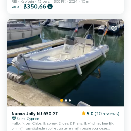
RIB
Kapitein
12 pers.
500 PK
2024
10 m
Jolly Prince 30, een elegante en prestatiegerichte RIB, ideaal voor
$350,66
vanaf
een zee-uitje met vrienden of familie. Comfortabel en ruim, biedt
plaats aan maximaal 10-12 personen voor een soepele en
aangename navigatie langs de kustlijn. Voorzien van een
betrouwbare buitenboordmotor, biedt deze boot zowel kracht als
wendbaarheid, perfect om de baaien, stranden en geheime plekken
van de...
Nuova Jolly NJ 630 GT
5.0
(10 reviews)
Saint-Cyprien
Hallo, ik ben Chloe. Ik spreek Engels & Frans. Ik vind het heerlijk
om mijn vaardigheden op het water en mijn passie voor deze