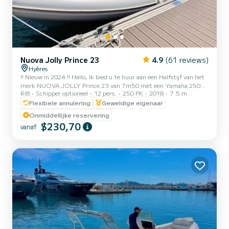
Nuova Jolly Prince 23
4.9
(61 reviews)
Hyères
!! Nieuw in 2024 !! Hallo, Ik bied u te huur aan een Halfstijf van het
merk NUOVA JOLLY Prince 23 van 7m50 met een Yamaha 250pk
RIB
Schipper optioneel
12 pers.
250 PK
2018
7.5 m
4-takt motor. Zijn zeewaardigheid en comfort maken het varen
veilig en aangenaam, het is zuinig bij het cruisen en sportief bij
Flexibele annulering
Geweldige eigenaar
watersporten. Deze nieuwe Halfstijf uit 2018 heeft een Toegestane
Onmiddellijke reservering
Capaciteit van 14 personen, Aanbevolen Capaciteit van 10 tot 12
$230,70
vanaf
personen voor optimaal comfort. # De boot heeft: - Groot
Zonnedek voor en achter - Achterzitje met picknickt...