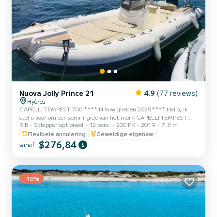
Nuova Jolly Prince 21
4.9
(77 reviews)
Hyères
CAPELLI TEMPEST 700 **** Nieuwigheden 2025**** Hallo, ik
stel u voor om een semi-rigide van het merk CAPELLI TEMPEST
RIB
Schipper optioneel
12 pers.
200 PK
2019
7.3 m
700 van 7m30 te huren uitgerust met een Yamaha 200 pk 4-takt
motor. Zijn passage op zee is veilig en comfortabel, hij blijft ruim
Flexibele annulering
Geweldige eigenaar
economisch in kruissnelheid en wordt sportief voor watersporten.
$276,84
vanaf
Deze nieuwe semi-rigide uit 2023 heeft een toegestane capaciteit
van 14 personen, aanbevolen capaciteit van 10 tot 12 personen
voor meer comfort. # De boot beschikt over: Groot zonnedek...
-10%