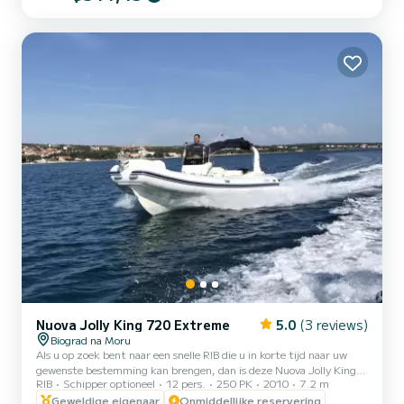
uitrusting. Deze boot biedt u ongetwijfeld het maximum aan
kwaliteit, snelheid en comfort. Het wordt geleverd met een
Evinrude E-Tec 250 pk motor. De boot is ideaal voor dagelijkse
tochten e...
Nuova Jolly King 720 Extreme
5.0
(3 reviews)
Biograd na Moru
Als u op zoek bent naar een snelle RIB die u in korte tijd naar uw
gewenste bestemming kan brengen, dan is deze Nuova Jolly King
RIB
Schipper optioneel
12 pers.
250 PK
2010
7.2 m
720 Extreme een perfecte keuze voor u. De boot is geweldig voor
12 personen, dus u kunt al uw vrienden en familie meenemen aan
Geweldige eigenaar
Onmiddellijke reservering