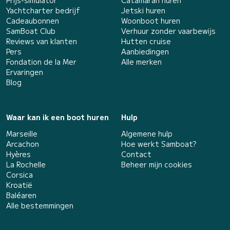
Prijs-simulator
Catamaran huren
Yachtcharter bedrijf
Jetski huren
Cadeaubonnen
Woonboot huren
SamBoat Club
Verhuur zonder vaarbewijs
Reviews van klanten
Hutten cruise
Pers
Aanbiedingen
Fondation de la Mer
Alle merken
Ervaringen
Blog
Waar kan ik een boot huren
Hulp
Marseille
Algemene hulp
Arcachon
Hoe werkt Samboat?
Hyères
Contact
La Rochelle
Beheer mijn cookies
Corsica
Kroatië
Baléaren
Alle bestemmingen