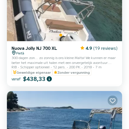
Nuova Jolly NJ 700 XL
4.9
(19 reviews)
Pietà
300 dagen zon... zo zonnig is ons kleine Malta! We kunnen er maar
beter het maximale uit halen met een onvergetelijk avontuur.
RIB
Schipper optioneel
12 pers.
200 PK
2018
7 m
Ontdek de Maltese wateren en verborgen pareltjes van de zee
onder onze prachtige zonneschijn. Geniet van een dag cruisen op
Geweldige eigenaar
Zonder vergunning
het open water en ervaar het prachtige weer van Malta voor
$438,33
vanaf
maximaal 12 gasten. Kenmerken: Bimini (luifel) Tafel Elektrisch
anker Marifoon Vaste koelbox (ijsvlokken/blokjes moeten vooraf
worden geboekt tegen een meerprijs) Ligstoelgedeelte...