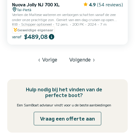
Nuova Jolly NJ 700 XL
4.9
(54 reviews)
Tal-Pietà
Verken de Maltese wateren en verborgen schatten vanaf de zee
onder onze prachtige zon. Geniet van een dag cruisen op open
RIB
Schipper optioneel
12 pers.
200 PK
2024
7 m
water en ervaar het mooie weer van Malta voor maximaal 12
gasten. Kenmerken: Bimini (Luifel) Tafel Elektrisch anker VHF Vaste
Geweldige eigenaar
koelbox (Ijsvlokken / ijsblokjes moeten vooraf worden geboekt tegen
$489,08
vanaf
extra kosten) Ligweide USB-oplaadpoorten x3 12V-stopcontact
Bluetooth-geluidssysteem met USB-uitgang EHBO-kit
Brandblussers Reddingsvesten (Volwassenen & kinderen) Special...
‹
Vorige
Volgende
›
Hulp nodig bij het vinden van de
perfecte boot?
Een SamBoat adviseur vindt voor u de beste aanbiedingen
Vraag een offerte aan