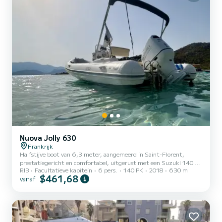
Nuova Jolly 630
Frankrijk
Halfstijve boot van 6,3 meter, aangemeerd in Saint-Florent,
prestatiegericht en comfortabel, uitgerust met een Suzuki 140 pk
RIB
Facultatieve kapitein
6 pers.
140 PK
2018
630 m
buitenboordmotor. Ideaal voor het organiseren van dagen op zee
$461,68
vanaf
met vrienden of familie, kustwandelingen voor ontspanning en
watersportactiviteiten. uitrusting: groot zonnedek voor,
dieptemeter/GPS, zonnetent, dek douche, grote opbergruimte
voor, navigatieverlichting. Vanuit Saint-Florent toegang tot de
Agriates om te genieten van verschillende witte zandstranden of
rest...