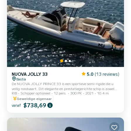
NUOVA JOLLY 33
5.0
(13 reviews)
Bastia
De NUOVA JOLLY PRINCE 33 is een sportieve semi-rigide die u
veilig rondvaart. Dit elegante en prestatiegerichte schip is zowel
RIB
Schipper optioneel
12 pers.
300 PK
2021
10.4 m
geschikt voor lange cruises als voor kortere uitstapjes. Met zijn
diepe V-romp biedt het uitstekende stabiliteit en zorgt het voor
Geweldige eigenaar
een soepele vaart, zelfs op ruwe zee, aangedreven door een
$738,69
vanaf
krachtige motor van 600 pk. Het heeft een prachtig voorschip en
een zeer ruime U-vormige achterkajuit