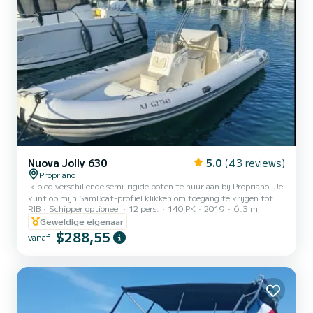
Nuova Jolly 630
5.0
(43 reviews)
Propriano
Ik bied verschillende semi-rigide boten te huur aan bij Propriano. Je
kunt op mijn SamBoat-profiel klikken om toegang te krijgen tot al
RIB
Schipper optioneel
12 pers.
140 PK
2019
6.3 m
mijn boten. Tank: 105 liter benzine Zoetwaterdouche: 50 liter<
br> → Huurvoorwaarden: Al onze prijzen zijn inclusief
Geweldige eigenaar
veiligheidsuitrusting en bootverzekering Brandstof extra Onze
$288,55
vanaf
prijzen worden uitsluitend ter informatie gegeven (we behouden
ons het recht voor om ze zonder voorafgaande kennisgeving te
wijzigen) Borgingen van € 4.000 tot € 7.500, afhankelijk va...