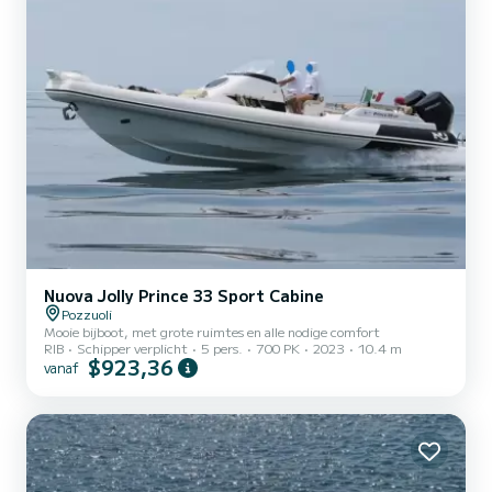
Nuova Jolly Prince 33 Sport Cabine
Pozzuoli
Mooie bijboot, met grote ruimtes en alle nodige comfort
RIB
Schipper verplicht
5 pers.
700 PK
2023
10.4 m
$923,36
vanaf