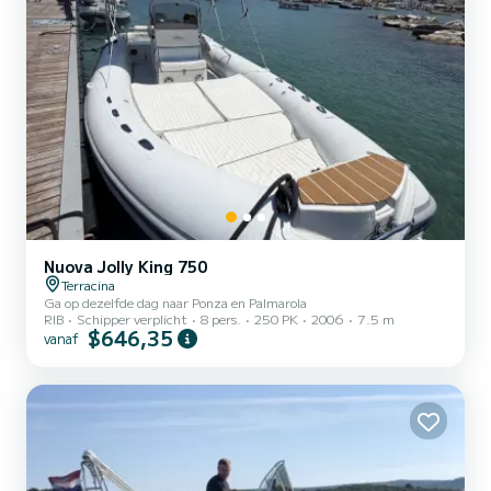
Nuova Jolly King 750
Terracina
Ga op dezelfde dag naar Ponza en Palmarola
RIB
Schipper verplicht
8 pers.
250 PK
2006
7.5 m
$646,35
vanaf