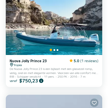
Nuova Jolly Prince 23
5.0
(1 reviews)
Tropea
De Nuova Jolly Prince 23 is een bijboot met een glasvezel romp,
veilig, snel en met elegante vormen. Voorzien van alle comfort met
RIB
Schipper verplicht
11 pers.
250 PK
2016
7 m
een grote ligweide vooraan, U-vormige achterbanken, luifel, stereo,
$750,23
vanaf
douche. De huur met schipper brengt u langs de Costa degli Dei,
met een volledig door u georganiseerde route, om deze reden zijn
de brandstofkosten uitgesloten.