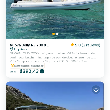
Nuova Jolly NJ 700 XL
5.0
(2 reviews)
Propriano
NUOVAJOLLY 700 XL uitgerust met een GPS-plotter/sounder,
bimini voor bescherming tegen de zon, dekdouche, zwemtrap,
RIB
Schipper optioneel
12 pers.
200 PK
2020
7 m
elektrische ankerlier, elektrische bediening etc...
Geweldige eigenaar
$392,43
vanaf