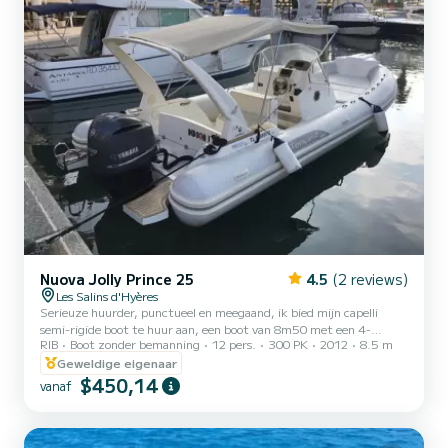
Nuova Jolly Prince 25
4.5
(2 reviews)
Les Salins d'Hyères
Serieuze huurder, punctueel en meegaand, ik bied mijn capelli
semi-rigide boot te huur aan, een boot van 8m50 met een 4-
RIB
Boot zonder bemanning
12 pers.
300 PK
2012
8.5 m
taktmotor van 300 pk. Het zal u verrassen voor een prachtige dag
om de Gouden Eilanden te ontdekken dankzij de vele
Geweldige eigenaar
mogelijkheden. Als u de regio niet kent, wijs ik u graag de mooiste
$450,14
vanaf
plekjes aan. De boot biedt plaats aan maximaal 12 personen. De
boot heeft: - Ligstoel vooraan - Grote salon achteraan - Bimini-top
(schaduw) - Zwemtrap - Handdouche - Elektrische ankerlier - GPS
-...