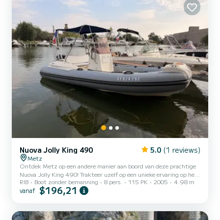
Nuova Jolly King 490
5.0
(1 reviews)
Metz
Ontdek Metz op een andere manier aan boord van deze prachtige
Nuova Jolly King 490! Trakteer uzelf op een unieke ervaring op het
RIB
Boot zonder bemanning
8 pers.
115 PK
2005
4.98 m
water met de Nuova Jolly King 490, een ruime en
$196,21
vanaf
prestatiegerichte RIB, uitgerust met een Suzuki 115 pk
buitenboordmotor. Of u nu wilt genieten van een rustige
familietocht, een gezellig moment wilt delen met vrienden of
watersporten wilt uitproberen, deze boot is de ideale metgezel.