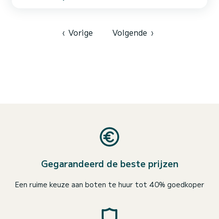
Šolta. U kunt Split, Komiža, Vela luka bezoeken. Geniet van een
van de beste gerechten en wijnen ter wereld. Ik ben een visser met
een speergeweer en werk mijn hele leven in de gastronomie. Ik laat
je de beste baaien, restaurants en onderwat...
‹
Vorige
Volgende
›
Gegarandeerd de beste prijzen
Een ruime keuze aan boten te huur tot 40% goedkoper