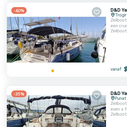
D&D Ya
-40%
Trogir
Zeilboot
een cruise van een
Zeilboot
persone
vanaf
D&D Ya
-35%
Punat
Zeilboot
even a few weeks. The boat has 5 cabins with all comfort
Zeilboot
be your be