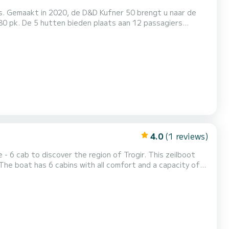
rs. Gemaakt in 2020, de D&D Kufner 50 brengt u naar de
een Furling genua. Het heeft de volgende uitrusting: Automatische piloot, Boegschroef, Luidsprekers, Dek douche. Als u...
4.0
(1 reviews)
- 6 cab to discover the region of Trogir. This zeilboot
 to spend an exceptional vacation on the water in the
iletten met douche a...