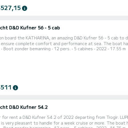
$527,15
cht D&D Kufner 56 - 5 cab
n board the KATHARINA, an amazing D&D Kufner 56 - 5 cab to disc
omplete comfort and performance at sea. The boat has 5 cabins with all comfort and a capacity of 12 people.
Boot zonder bemanning
12 pers.
5 cabines
2022
17.55 m
overall length of 18 meters, it will be your best ally to spend a
rogir Voor uw comfort heeft KATHARINA 4 toiletten met douche aan b
$511
cht D&D Kufner 54.2
 for rent a D&D Kufner 54.2 of 2022 departing from Trogir. LUPEL
pleasant to handle for a week cruise or more. The boat has 5 cabins with all comfort and a capacity of 12 people.