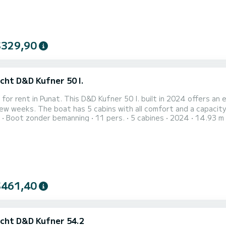
$329,90
cht D&D Kufner 50 I.
 for rent in Punat. This D&D Kufner 50 I. built in 2024 offers an e
 and a capacity of 11 people. With an overall length of 15 meters, it will
Boot zonder bemanning
11 pers.
5 cabines
2024
14.93 m
t ally to spend an exceptional vacation on the water in the surroundings of Punat Dit 
met3 toilets met douche. Deze boot is uitgerust met e...
$461,40
cht D&D Kufner 54.2