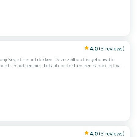
4.0
(3 reviews)
onji Seget te ontdekken. Deze zeilboot is gebouwd in
 beste vriend zijn bij het doorbrengen van buitengewone
vakanties op de wateren van Donji Seget Voor uw comfort heeft Bianco 3 toiletten met een douche Deze boot is uitgerust met...
4.0
(3 reviews)