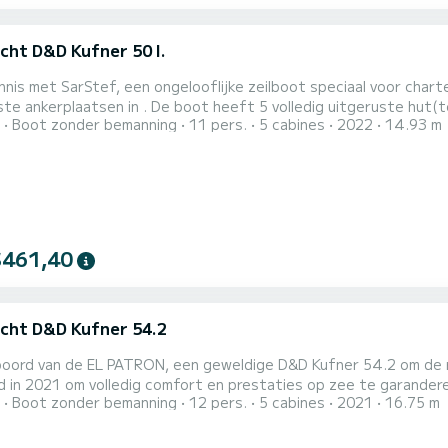
cht D&D Kufner 50 I.
nis met SarStef, een ongelooflijke zeilboot speciaal voor chart
oot heeft 5 volledig uitgeruste hut(ten) en een capaciteit van 11 personen. Met een totale
Boot zonder bemanning
11 pers.
5 cabines
2022
14.93 m
van 15 meter is het uw beste bondgenoot om een uitzonderlijke 
Voor uw comfort heeft 
$461,40
cht D&D Kufner 54.2
boord van de EL PATRON, een geweldige D&D Kufner 54.2 om de re
21 om volledig comfort en prestaties op zee te garanderen. De boot heeft 5 volledig uitgeruste hut(ten) e
Boot zonder bemanning
12 pers.
5 cabines
2021
16.75 m
eit van 12 personen. Met een totale lengte van 17 meter is het
het water door 