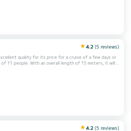
4.2
(5 reviews)
xcellent quality for its price for a cruise of a few days or
D&D Kufner 50 I. is uitgerust
4.2
(5 reviews)