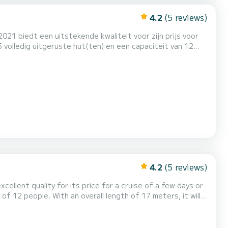
4.2
(5 reviews)
021 biedt een uitstekende kwaliteit voor zijn prijs voor
oot om een uitzonderlijke vakantie op het water door te
brengen in de omgeving van ACI Marina Trogir Deze D&D Kufner 54.2 is uitgerust met 4 toiletten met een douche. Deze b...
4.2
(5 reviews)
xcellent quality for its price for a cruise of a few days or
unat Voor uw comfort heeft
rus...