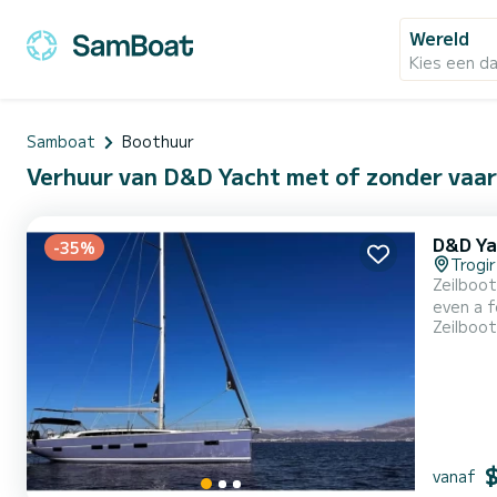
Wereld
Kies een d
Samboat
Boothuur
Verhuur van D&D Yacht met of zonder vaa
D&D Ya
-35%
Trogir
Zeilboot
even a few weeks. The boat has 6 cabins with all comfort
Zeilboot
be your bes
vanaf