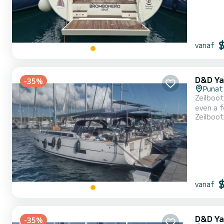
vanaf
D&D Ya
-35%
Punat
Zeilboot
even a few weeks. The boat has 5 cabins with all comfort
Zeilboot
be your bes
vanaf
D&D Ya
-35%