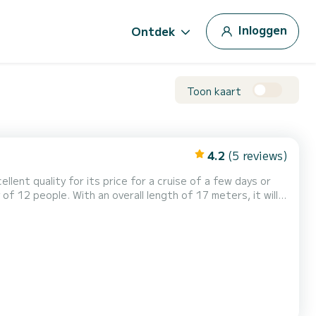
Inloggen
Ontdek
Toon kaart
4.2
(5 reviews)
ellent quality for its price for a cruise of a few days or
&D Kufner 57 is uitgerust met5
il en een Furling genoa Het heeft...