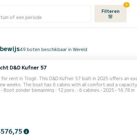
1
Filteren
atum of een periode
rbewijs
49 boten beschikbaar in Wereld
cht D&D Kufner 57
 for rent in Trogir. This D&D Kufner 57 built in 2025 offers an exc
 and a capacity of 12 people. With an overall length of 17 meters, it will
Boot zonder bemanning
12 pers.
6 cabines
2025
16.78 m
t ally to spend an exceptional vacation on the water in the surroundings of Trogir Dit D
toilets met douche. Deze boot is uitgerust met een Furling mainsa
$576,75