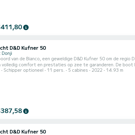
$411,80
cht D&D Kufner 50
 Donji
boord van de Bianco, een geweldige D&D Kufner 50 om de regio D
 comfort en prestaties op zee te garanderen. De boot heeft 5 hutten met totaal comfort en een capaciteit van
Schipper optioneel
11 pers.
5 cabines
2022
14.93 m
giers. Met een totale lengte van 15 meter en 80 pk, zal het uw
$387,58
cht D&D Kufner 50