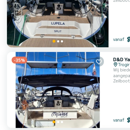
Zeilboot
With an 
Tr
vanaf
D&D Ya
-35%
Trogir
Wij bied
aangepas
Zeilboot
heeft 5 
vanaf