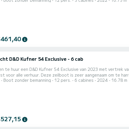
Boot zonder bemanning
12 pers.
5 cabines
2022
16.75 m
overall length of 17 meters, it will be your best ally to spend a
ogir Dit D&D Kufner 54.2 is uitgerust met4 toilets met douche....
$461,40
cht D&D Kufner 54 Exclusive - 6 cab
en te huur een D&D Kufner 54 Exclusive van 2023 met vertrek vana
t voor alle verhuur. Deze zeilboot is zeer aangenaam om te hanteren
Boot zonder bemanning
12 pers.
6 cabines
2024
16.78 m
volledig uitgeruste hut(ten) en een capaciteit van 11 personen
$527,15