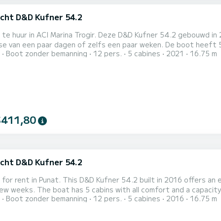
cht D&D Kufner 54.2
 te huur in ACI Marina Trogir. Deze D&D Kufner 54.2 gebouwd in 2
 paar dagen of zelfs een paar weken. De boot heeft 5 volledig uitgeruste hut(ten) en een capaciteit van 12
Boot zonder bemanning
12 pers.
5 cabines
2021
16.75 m
n. Met een totale lengte van 17 meter is het uw beste bondgen
$411,80
cht D&D Kufner 54.2
 for rent in Punat. This D&D Kufner 54.2 built in 2016 offers an e
 and a capacity of 12 people. With an overall length of 17 meters, it will
Boot zonder bemanning
12 pers.
5 cabines
2016
16.75 m
st ally to spend an exceptional vacation on the water in the surroundings of P
BROMBONERO 4 toiletten met douche aan boord. Deze boot is uitge