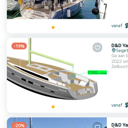
vanaf
D&D Ya
-19%
Seget
Ga aan 
2022 om volledig
Zeilboot
12 passa
vanaf
D&D Ya
-20%