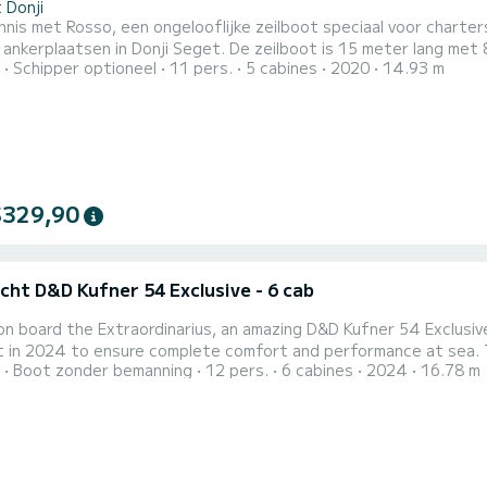
 Donji
nis met Rosso, een ongelooflijke zeilboot speciaal voor charte
onji Seget. De zeilboot is 15 meter lang met 80 pk. De 5 hutten bieden plaats aan 12 passagiers
Schipper optioneel
11 pers.
5 cabines
2020
14.93 m
oiletten met een douche Deze boot is uitgerust met een Furling grootzeil en
$329,90
cht D&D Kufner 54 Exclusive - 6 cab
n board the Extraordinarius, an amazing D&D Kufner 54 Exclusive 
024 to ensure complete comfort and performance at sea. The boat has 6 cabins with all comfort and a capacity of
Boot zonder bemanning
12 pers.
6 cabines
2024
16.78 m
e. With an overall length of 17 meters, it will be your best ally
surroundings of Trogir Voor uw comfort heeft Extraordinarius 4 to