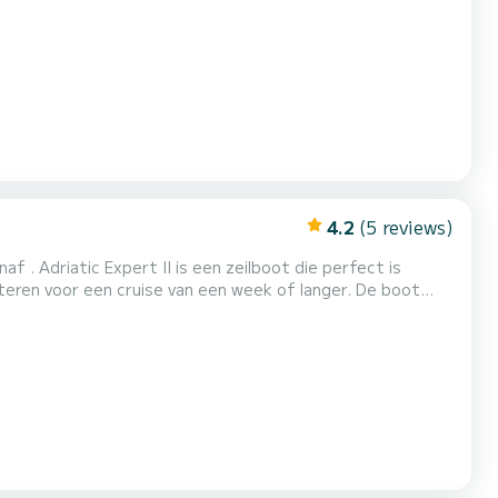
n exceptional vacation on the water in the surroundings of
4.2
(5 reviews)
f . Adriatic Expert II is een zeilboot die perfect is
 voor een cruise van een week of langer. De boot
. Met een totale lengte van 17 meter is het uw beste
bondgenoot om een uitzonderlijke vakantie op het water door te brengen in de omgeving van Deze D&D Kufner 54 Exclusive is...