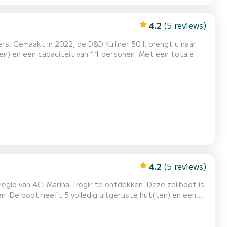
4.2
(5 reviews)
ers. Gemaakt in 2022, de D&D Kufner 50 I. brengt u naar
vakantie op het water door te brengen in de omgeving van
SarStef 3 toiletten met een douche Deze boot is uitgerust met een Furling grootzeil en een Fur...
4.2
(5 reviews)
gio van ACI Marina Trogir te ontdekken. Deze zeilboot is
n een
 uw beste bondgenoot om een uitzonderlijke vakantie op
te brengen in de omgeving van ACI Marina Trogir Voor uw comfort heeft EL PATRON 4 toiletten met een douche...