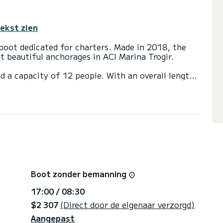
tekst zien
boot dedicated for charters. Made in 2018, the
 beautiful anchorages in ACI Marina Trogir.
d a capacity of 12 people. With an overall length
 spend an exceptional vacation on the water in the
4 toiletten met douche aan boord.
insail en een Furling genoa Het heeft de volgende
uidsprekers, Buitendouche, A/C, Achterste bereik,
ons, click on the « get a quote » button, a SamBoat
Boot zonder bemanning
le.
17:00 / 08:30
$2 307
(Direct door de eigenaar verzorgd)
Aangepast