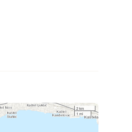
2 km
1 mi