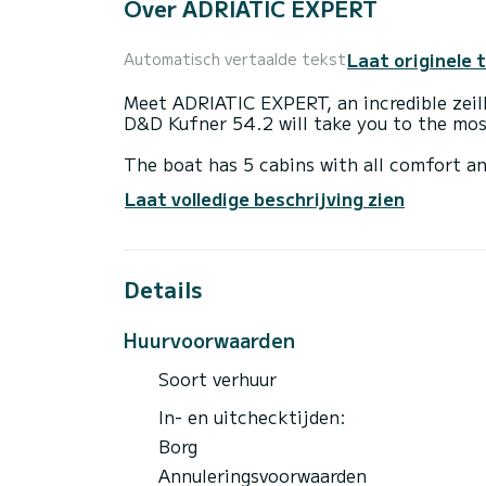
Over ADRIATIC EXPERT
Laat originele 
Automatisch vertaalde tekst
Meet ADRIATIC EXPERT, an incredible zeil
D&D Kufner 54.2 will take you to the most
The boat has 5 cabins with all comfort an
of 17 meters, it will be your best ally to
Laat volledige beschrijving zien
surroundings of ACI Marina Trogir
Voor uw comfort heeft ADRIATIC EXPERT 
Details
Deze boot is uitgerust met een Furling ma
uitrusting: Buitenboordmotor, TV, Buitenl
Bluetooth connection.
Huurvoorwaarden
For any information requests or reservati
Soort verhuur
expert will send you the best offer availab
In- en uitchecktijden:
Borg
Annuleringsvoorwaarden