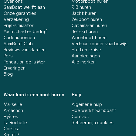
Over ons
Motorboot huren
SamBoat werft aan
RIB huren
Onze garanties
Jacht huren
Verzekering
Zeilboot huren
Prijs-simulator
Catamaran huren
Yachtcharter bedrijf
Jetski huren
Cadeaubonnen
Woonboot huren
SamBoat Club
Verhuur zonder vaarbewijs
Reviews van klanten
Hutten cruise
Pers
Aanbiedingen
Fondation de la Mer
Alle merken
Ervaringen
Blog
Waar kan ik een boot huren
Hulp
Marseille
Algemene hulp
Arcachon
Hoe werkt Samboat?
Hyères
Contact
La Rochelle
Beheer mijn cookies
Corsica
Kroatië