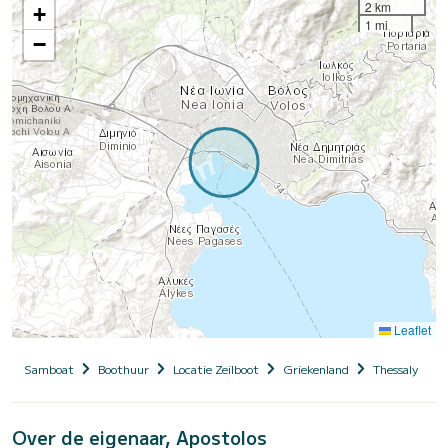
2 km
+
1 mi
−
Leaflet
Samboat
Boothuur
Locatie Zeilboot
Griekenland
Thessaly
M
Over de eigenaar, Apostolos