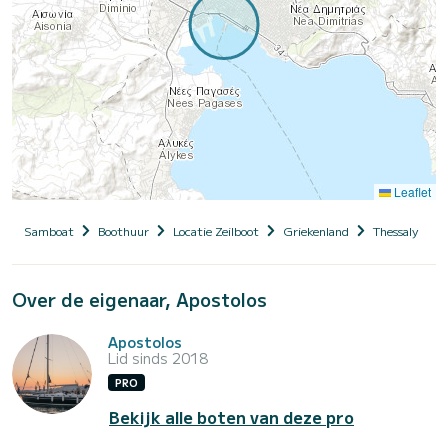
Leaflet
Samboat
Boothuur
Locatie Zeilboot
Griekenland
Thessaly
M
Over de eigenaar, Apostolos
Apostolos
Lid sinds 2018
PRO
Bekijk alle boten van deze pro