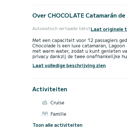
Over CHOCOLATE Catamarán de en
Laat originele 
Automatisch vertaalde tekst
Met een capaciteit voor 12 passagiers ged
Chocolade is een luxe catamaran, Lagoo
met warm water, zodat u kunt genieten v
privacy dankzij de twee onafhankelijke h
Laat volledige beschrijving zien
Het beschikt over alle gemakken die het 
vindt u stoelen en een tafel in de cockpi
buitendouche
Activiteiten
De ruime binnenhut heeft een volledig ui
woonkamer. waar u kunt genieten van geze
Cruise
Geniet van de vrijheid die uw opblaasbare 
u ter beschikking stellen: paddlesurfen, s
Familie
Toon alle activiteiten