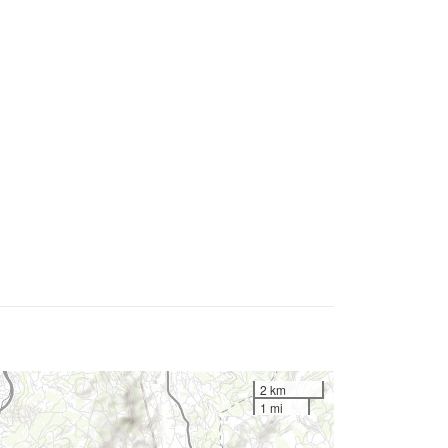
2 km
1 mi