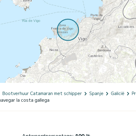
Bootverhuur Catamaran met schipper
Spanje
Galicië
P
vegar la costa gallega
Antwoordpercentage:
100
%