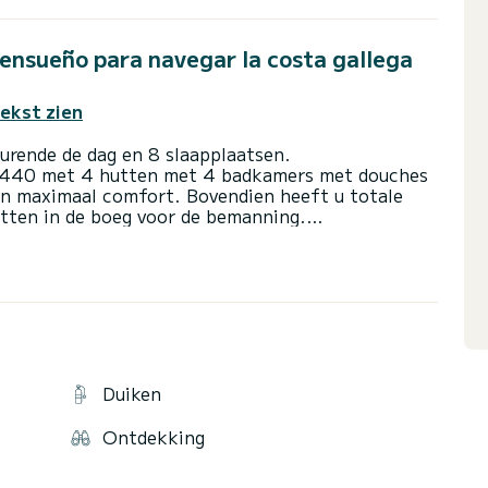
sueño para navegar la costa gallega
tekst zien
urende de dag en 8 slaapplaatsen.
n 440 met 4 hutten met 4 badkamers met douches
an maximaal comfort. Bovendien heeft u totale
utten in de boeg voor de bemanning.
tot een echt luxe hotel aan zee maken. Aan dek
t, een solarium, zwemtrap, zonnenet en
tgeruste keuken met gasoven en een ruime
lschap als de zon niet meer hoog is.
Duiken
rubberboot u biedt en van alle activiteiten die wij
norkelen zijn enkele van onze opties.
Ontdekking