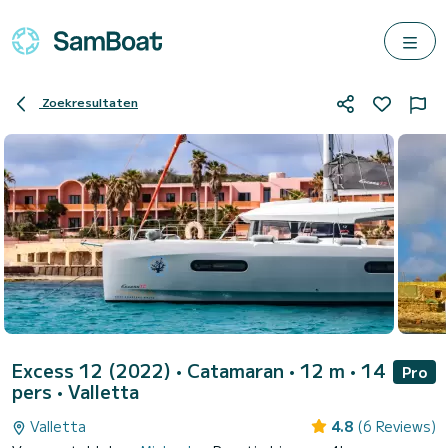
Zoekresultaten
Excess 12 (2022)
• Catamaran • 12 m • 14
Pro
pers •
Valletta
Valletta
4.8
(6 Reviews)