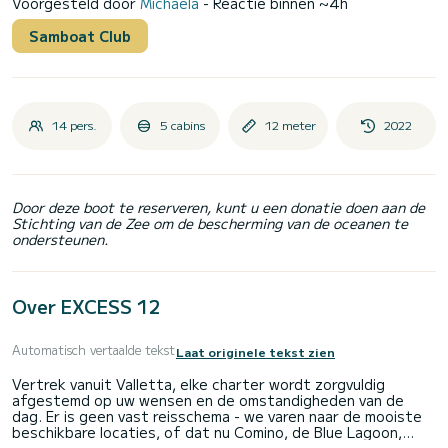
Voorgesteld door
Michaela
- Reactie binnen ~4h
Samboat Club
14 pers.
5 cabins
12 meter
2022
Door deze boot te reserveren, kunt u een donatie doen aan de
Stichting van de Zee om de bescherming van de oceanen te
ondersteunen.
Over EXCESS 12
Automatisch vertaalde tekst
Laat originele tekst zien
Vertrek vanuit Valletta, elke charter wordt zorgvuldig
afgestemd op uw wensen en de omstandigheden van de
dag. Er is geen vast reisschema - we varen naar de mooiste
beschikbare locaties, of dat nu Comino, de Blue Lagoon,
afgelegen baaien of verborgen zwemplekken omvat, en