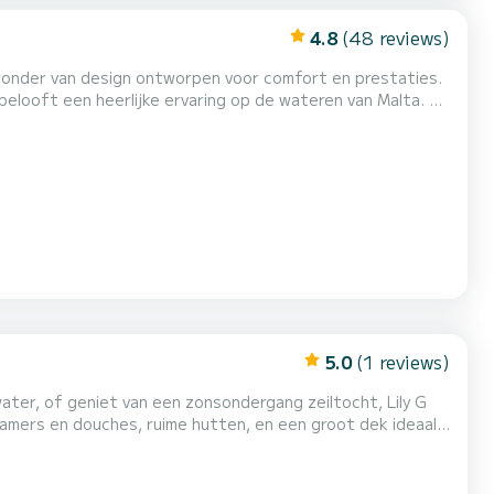
4.8
(48 reviews)
 wonder van design ontworpen voor comfort en prestaties.
 belooft een heerlijke ervaring op de wateren van Malta. Elk
e bediening, zorgt voor een plezierige en veilige reis voor
n *Vrijgezellenfeesten *Bedrijfsevenemente...
5.0
(1 reviews)
water, of geniet van een zonsondergang zeiltocht, Lily G
amers en douches, ruime hutten, en een groot dek ideaal
enden of koppels die op zoek zijn naar een mix van comfort
iddellandse Zee met een mix van luxe, vri...