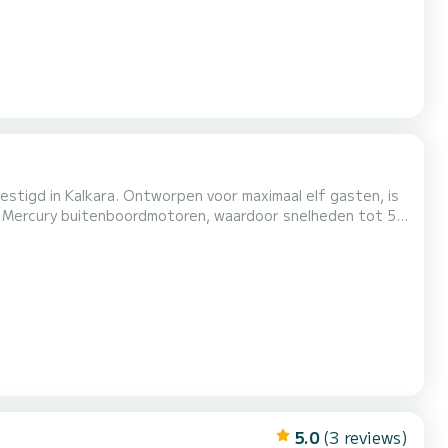
stigd in Kalkara. Ontworpen voor maximaal elf gasten, is
K Mercury buitenboordmotoren, waardoor snelheden tot 55
omfort
eau, of blijf in de schaduw onder de bimini. De boot...
5.0
(3 reviews)