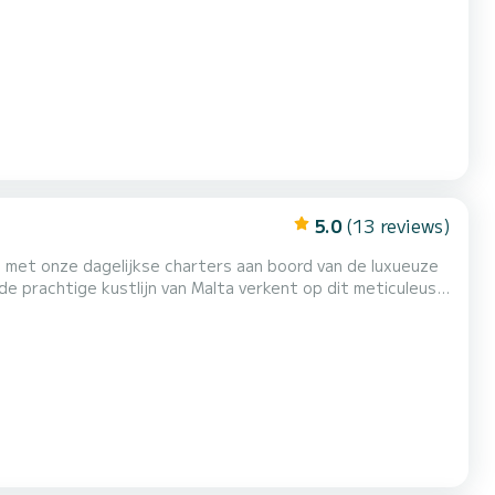
e voor altijd zult koesteren. Huur deze prachtige Lavezzi
 en biedt plaats aan 14 personen aan boord (slaapplaa...
5.0
(13 reviews)
 met onze dagelijkse charters aan boord van de luxueuze
 de prachtige kustlijn van Malta verkent op dit meticuleus
ten, en 2 goed uitgeruste badkamers, staat comfort
or jouw culinaire geneugten, waardoor een heerlijke ee...