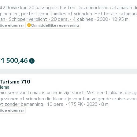
a
2 Bowie kan 20 passagiers hosten. Deze moderne catamaran draai
tochten, perfect voor families of vrienden. Het beste catamarane
ran
Schipper verplicht
20 pers.
4 cabines
2020
12.95 m
ulaire bestemmingen ervaart met degenen van wie u houdt. Deze
ige eigenaar
Onmiddellijke reservering
te en uitstekende niveaus van comfort en prestaties, zodat u all
$1 500,46
Turismo 710
liema
mo-serie van Lomac is uniek in zijn soort. Met een Italiaans desi
 gezinnen of vrienden die klaar zijn voor hun volgende cruise-av
t zonder bemanning
10 pers.
175 PK
2023
8 m
et navigeren op een veelzijdige en gemakkelijk te hanteren rib, zonder zorgen, behalve over
ige eigenaar
oor anker gaat. De Lomac 710 biedt perfecte weerstand en sport