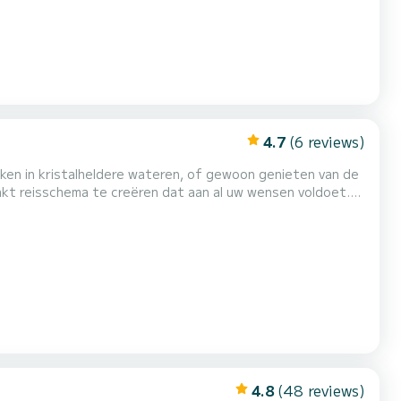
4.7
(6 reviews)
iken in kristalheldere wateren, of gewoon genieten van de
t reisschema te creëren dat aan al uw wensen voldoet.
 altijd zult koesteren. Huur deze prachtige
s volledig uitgerust en biedt plaats aan 30 personen aan boord (s...
4.8
(48 reviews)