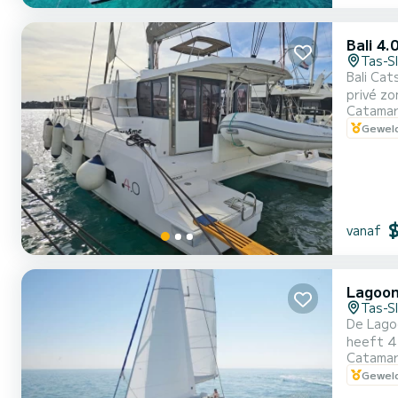
Bali 4.
Tas-S
Bali Ca
privé zo
Catama
superieu
Geweld
vanaf
Lagoon
Tas-S
De Lago
heeft 4
Catama
groepen.
Geweld
van de 
wensen..