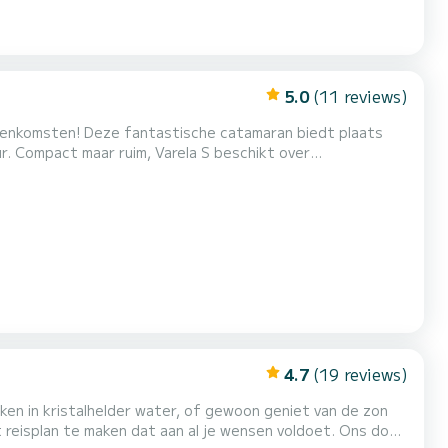
5.0
(11 reviews)
eenkomsten! Deze fantastische catamaran biedt plaats
. Compact maar ruim, Varela S beschikt over
. Duik in kristalhelder water, maak prachtige foto's, of
 en een vleugje elegantie, garandeert Varela S een
4.7
(19 reviews)
ken in kristalhelder water, of gewoon geniet van de zon
eisplan te maken dat aan al je wensen voldoet. Ons doel