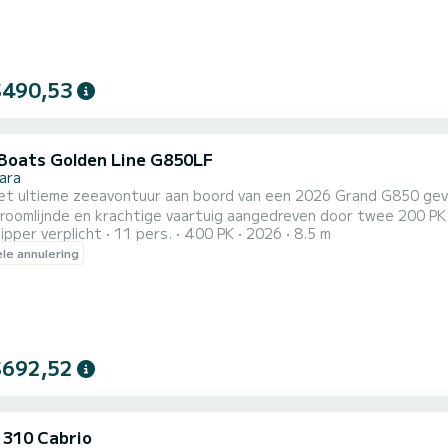
$490,53
Boats Golden Line G850LF
kara
et ultieme zeeavontuur aan boord van een 2026 Grand G850 geve
troomlijnde en krachtige vaartuig aangedreven door twee 200 P
ipper verplicht
11 pers.
400 PK
2026
8.5 m
 bereikt, perfect voor sensatiezoekers en vrijetijdscruisers. Stap aan boord en geniet van ongeëvenaard c
ele annulering
. Ontspan op het achter- of bovendek, koel af vanaf het zwemplat
$692,52
 310 Cabrio