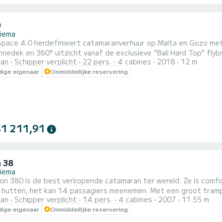
0
liema
tspace 4.0 herdefinieert catamaranverhuur op Malta en Gozo met
nnedek en 360° uitzicht vanaf de exclusieve "Bali Hard Top" flybr
ran
Schipper verplicht
22 pers.
4 cabines
2018
12 m
re stabiliteit maken elke reis ontspannend. Perfect voor gezi
ige eigenaar
Onmiddellijke reservering
maximaal 22 + 4 extra gasten. De Bali 4.0 valt op door
$1 211,91
 38
liema
on 380 is de best verkopende catamaran ter wereld. Ze is comf
 hutten, het kan 14 passagiers meenemen. Met een groot trampol
ran
Schipper verplicht
14 pers.
4 cabines
2007
11.55 m
 Of je nu geïnteresseerd bent in het verkennen van verborgen b
ige eigenaar
Onmiddellijke reservering
zon op het dek, ons team zal met u samenwerken om een op maat
..