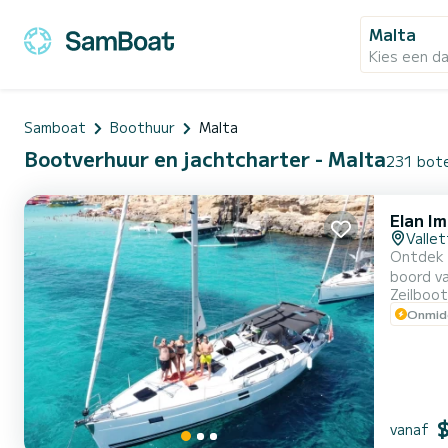
Malta
Kies een d
Samboat
Boothuur
Malta
Bootverhuur en jachtcharter - Malta
231 bote
Elan I
Vallet
Ontdek M
boord va
Zeilboot
Mowgli b
Onmidd
geniet v
vanaf