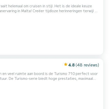
t helemaal om cruisen in stijl. Het is de ideale keuze
rvaring in Malta! Creëer tijdloze herinneringen terwijl u
 Lagoon 42 zeilcatamaran is ontworpen met opmerkelijke
e geneugten van een premium cruisend levensstijl k...
4.8
(48 reviews)
gn en veel ruimte aan boord is de Turismo 710 perfect voor
ontuur. De Turismo-serie biedt hoge prestaties, maximaal
iviteit zonder de esthetiek en het c...