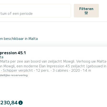
Filteren
atum of een periode
n beschikbaar in Malta
mpression 45.1
ta
alta per zee aan boord van zeiljacht Mowgli. Verhoog uw Malta-e
n Mowgli, een moderne Elan Impression 45 zeiljacht (gebouwd in 
Schipper verplicht
12 pers.
3 cabines
2020
14 m
iedt privé dagtochten die de adembenemende kustlijn en kristal
ellijke reservering
an een ruim, comfortabel jacht dat speciaal voor u is ontworpen
$230,84