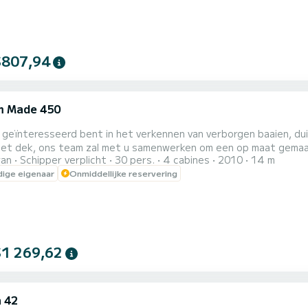
$807,94
m Made 450
a
 geïnteresseerd bent in het verkennen van verborgen baaien, du
het dek, ons team zal met u samenwerken om een op maat gemaak
ran
Schipper verplicht
30 pers.
4 cabines
2010
14 m
is om u een uitzonderlijke en gepersonaliseerde ervaring te bieden die u voor
ige eigenaar
Onmiddellijke reservering
Lagoon 450 Catamaran in Malta! Deze ruime catamaran i
$1 269,62
 42