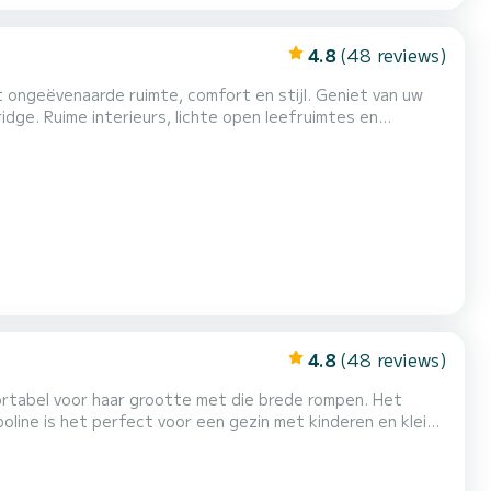
4.8
(48 reviews)
 ongeëvenaarde ruimte, comfort en stijl. Geniet van uw
idge. Ruime interieurs, lichte open leefruimtes en
nnen of groepen, met 4 hutten met eigen badkamers voor
 zijn kenmerkende eigenschappen die open leefruimtes en stabiliteit prior...
4.8
(48 reviews)
ortabel voor haar grootte met die brede rompen. Het
ine is het perfect voor een gezin met kinderen en kleine
aaien, duiken in kristalhelder water, of gewoon genieten
 gemaakt reisschema te maken dat voldoet aan al uw