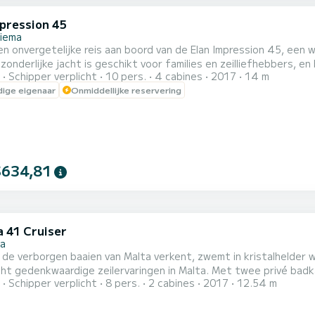
mpression 45
liema
n onvergetelijke reis aan boord van de Elan Impression 45, een
zonderlijke jacht is geschikt voor families en zeilliefhebbers, en
Schipper verplicht
10 pers.
4 cabines
2017
14 m
van de ruime open kuip met voldoende zitplaatsen tot de intuïtiev
ige eigenaar
Onmiddellijke reservering
iedereen. Perfect voor: Familie-uitjes *Avonturen met vriende
$634,81
a 41 Cruiser
ra
 de verborgen baaien van Malta verkent, zwemt in kristalhelder 
ht gedenkwaardige zeilervaringen in Malta. Met twee privé badk
Schipper verplicht
8 pers.
2 cabines
2017
12.54 m
nnen of te dineren, is het de perfecte keuze voor gezinnen, vri
. Boek je Lily G jachtverhuur in Malta en ervaar het beste van de M