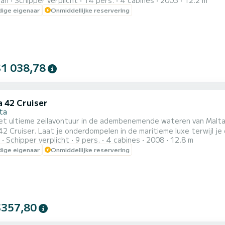
ran
Schipper verplicht
14 pers.
4 cabines
2003
12.2 m
 een uitzonderlijke en gepersonaliseerde ervaring te bieden die j
ige eigenaar
Onmiddellijke reservering
Catamaran in Malta! Deze ruime catamaran is volledig uitgerust
$1 038,78
a 42 Cruiser
ta
het ultieme zeilavontuur in de adembenemende wateren van Malta
42 Cruiser. Laat je onderdompelen in de maritieme luxe terwijl je
Schipper verplicht
9 pers.
4 cabines
2008
12.8 m
en vaartuig. Met 4 ruime hutten, geschikt voor maximaal 8 gas
ige eigenaar
Onmiddellijke reservering
voorop. De Bavaria 42 Cruiser biedt een volledig uitgeruste keuken vo
$357,80