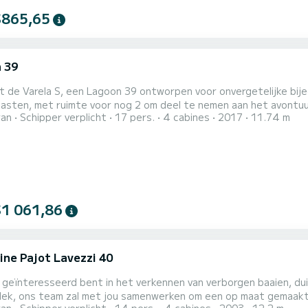
$865,65
 39
a
 de Varela S, een Lagoon 39 ontworpen voor onvergetelijke bij
asten, met ruimte voor nog 2 om deel te nemen aan het avontuur
ran
Schipper verplicht
17 pers.
4 cabines
2017
11.74 m
bele zitgedeeltes en moderne voorzieningen voor een dag op zee
an een heerlijke picknick aan boord. Met zijn uitnodigende sfeer
, vreu...
$1 061,86
ine Pajot Lavezzi 40
a
 geïnteresseerd bent in het verkennen van verborgen baaien, dui
dek, ons team zal met jou samenwerken om een op maat gemaakt r