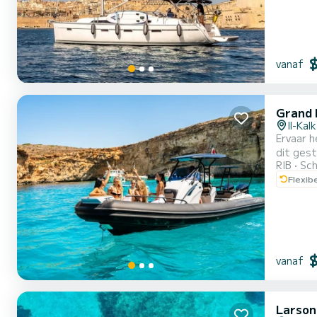
vanaf
Grand 
Il-Kal
Ervaar h
dit ges
RIB
Sch
knopen worden
Flexib
en stijl
vanaf
Larson