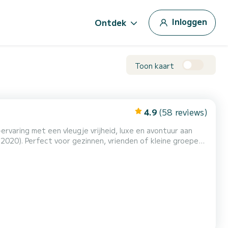
Inloggen
Ontdek
Toon kaart
4.9
(58 reviews)
rvaring met een vleugje vrijheid, luxe en avontuur aan
2020). Perfect voor gezinnen, vrienden of kleine groepen,
heldere wateren van Malta laten zien. Stap aan boord en
. Met ruimte voor maximaal 12 gasten (plus onze...