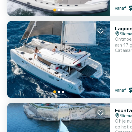
vanaf
Lagoon
Sliem
Ontmoet
aan 17 g
Catama
comforta
geniet v
levendige
vanaf
Founta
Sliem
Of je nu
op het 