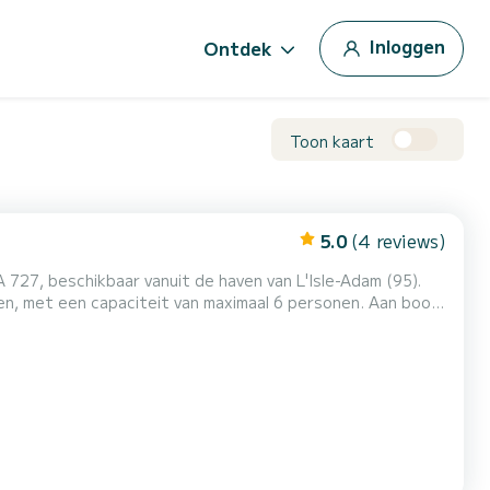
Inloggen
Ontdek
Toon kaart
5.0
(4 reviews)
 727, beschikbaar vanuit de haven van L'Isle-Adam (95).
et een capaciteit van maximaal 6 personen. Aan boord
end vaarcomfort
dankzij zijn zeer goede stabiliteit, waardoor het gevoel van zeeziekte sterk wordt verminderd. Voor uw comfort is e...