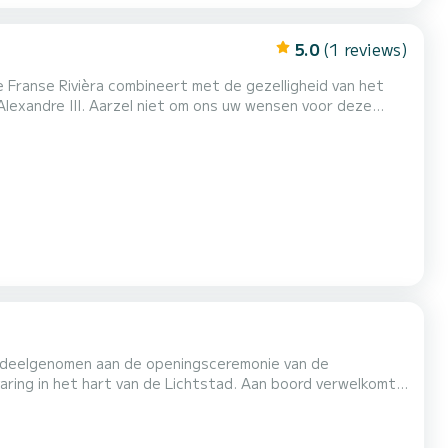
5.0
(1 reviews)
e Franse Rivièra combineert met de gezelligheid van het
nkrijk, aan het Bassin d'Arcachon, door de prestigieuze
en stille navigatie. Aan boord van de Marinell...
t deelgenomen aan de openingsceremonie van de
aring in het hart van de Lichtstad. Aan boord verwelkomt
ntafels en een gezellige bar. Het bovendek van 170 m²
e buitenlucht. U kunt tot 150 personen ontvangen voor een