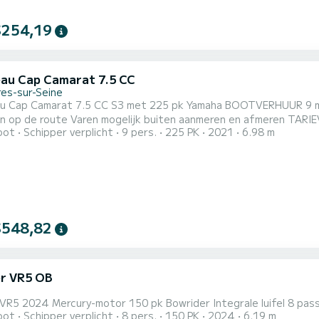
$254,19
au Cap Camarat 7.5 CC
res-sur-Seine
at 7.5 CC S3 met 225 pk Yamaha BOOTVERHUUR 9 max passagiers + 1 Schipper Vaarvergunning vereist als u
e route Varen mogelijk buiten aanmeren en afmeren TARIEVEN 475 € voor 3 tot 3u30 - schipper inbegrepen VAART
oot
Schipper verplicht
9 pers.
225 PK
2021
6.98 m
VIER Langs de Waterkant Inscheping, vertrek vanuit de haven Van
$548,82
er VR5 OB
 VR5 2024 Mercury-motor 150 pk Bowrider Integrale luifel 8 pas
oot
Schipper verplicht
8 pers.
150 PK
2024
6.19 m