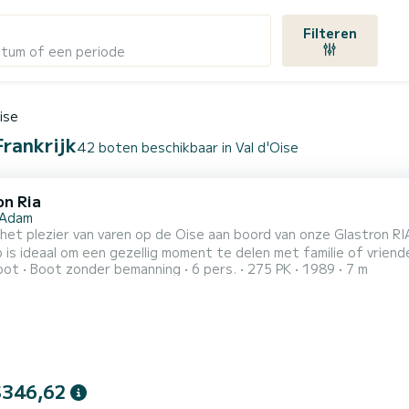
e
Filteren
atum of een periode
ise
Frankrijk
42 boten beschikbaar in Val d'Oise
on Ria
e-Adam
et plezier van varen op de Oise aan boord van onze Glastron RIA
p is ideaal om een gezellig moment te delen met familie of vrienden, m
oot
Boot zonder bemanning
6 pers.
275 PK
1989
7 m
 een comfortabele ruimte met een tafel om te eten tijdens de tocht. Het schip biedt ook uitstek
$346,62