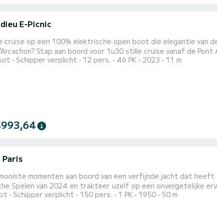
dieu E-Picnic
le cruise op een 100% elektrische open boot die elegantie van d
ise vanaf de Pont Alexandre III. Aarzel niet om ons uw wensen voor deze
oot
Schipper verplicht
12 pers.
46 PK
2023
11 m
rlijke cruise te laten weten. --- Ontworpen en vervaardigd in Fra
erf Dubourdieu, combineren onze 100% elektrische vloot comfort 
$993,64
 Paris
 mooiste momenten aan boord van een verfijnde jacht dat heef
he Spelen van 2024 en trakteer uzelf op een onvergetelijke erv
ot
Schipper verplicht
150 pers.
1 PK
1950
50 m
² grote salon u in een warme sfeer, met fauteuils, banken, salo
n adembenemend uitzicht over Parijs en een intieme sfeer in d
..