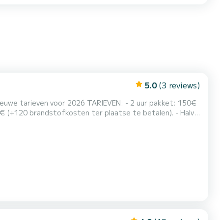
5.0
(3 reviews)
026 TARIEVEN: - 2 uur pakket: 150€
€ (+120 brandstofkosten ter plaatse te betalen). - Halve
lf), maar als u in het bezit bent van een vaarbewij...