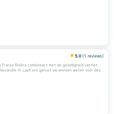
5.0
(1 reviews)
e Franse Rivièra combineert met de gezelligheid van het
Dubourdieu, combineren onze 100% elektrische vloot comfort en stille navigatie. Aan boord van de Marinella en d...