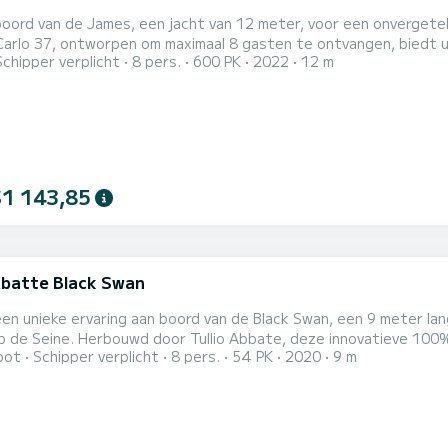
oord van de James, een jacht van 12 meter, voor een onvergetel
rlo 37, ontworpen om maximaal 8 gasten te ontvangen, biedt u een
Schipper verplicht
8 pers.
600 PK
2022
12 m
 elegant gedekte tafel op het achterdek, geniet van een glas ch
a van de hoofdstad en de mooiste monumenten van Parijs zich on
$1 143,85
 Abatte Black Swan
en unieke ervaring aan boord van de Black Swan, een 9 meter lan
op de Seine. Herbouwd door Tullio Abbate, deze innovatieve 10
oot
Schipper verplicht
8 pers.
54 PK
2020
9 m
 motoren gevoed door gereviseerde lithium-ionbatterijen, waardo
eze ervaring, toegankelijk voor groepen van 2 tot 8 personen, zal 