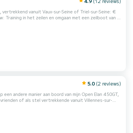
4.9
(12 reviews)
 vertrekkend vanuit Vaux-sur-Seine of Triel-sur-Seine: €
een voorstel op maat te sturen. Zeilboot
bewoonbaar zonder vergunning voor dagvaart op de Seine tussen Poissy en Meulan in Yvelines. Deze zeilboot uit 1983, ideaal...
5.0
(2 reviews)
op een andere manier aan boord van mijn Open Elan 450GT,
vrienden of als stel vertrekkende vanuit Villennes-sur-
zonsondergang of gewoon genieten van de natuur op slechts een paar kilometer van Parijs. Aan boord kunt u genieten van: * e...