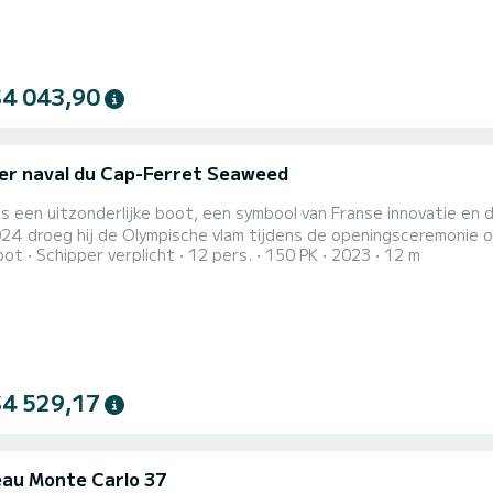
$4 043,90
er naval du Cap-Ferret Seaweed
is een uitzonderlijke boot, een symbool van Franse innovatie en
024 droeg hij de Olympische vlam tijdens de openingsceremonie op
oot
Schipper verplicht
12 pers.
150 PK
2023
12 m
 en Nadia Comăneci aan boord. Dit historische moment versterkt zijn unieke prestige.
ten organiseert, zoals privécruises, recepties en productlancer
$4 529,17
au Monte Carlo 37