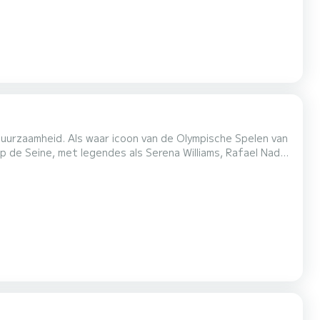
 duurzaamheid. Als waar icoon van de Olympische Spelen van
 de Seine, met legendes als Serena Williams, Rafael Nadal,
 Stel je voor dat je exclusieve
ingen. Met zijn verfijnde ontwerp en de...