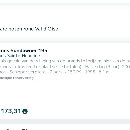
are boten rond Val d'Oise!
inns Sundowner 195
ans-Sainte-Honorine
s gevolg van de stijging van de brandstofprijzen, hier zijn de nieuwe tarieven voor 2
andstofkosten ter plaatse te betalen) - Halve dag (3 uur): 200
oot
Schipper verplicht
7 pers.
150 PK
1993
6.1 m
k (4 uur): 250€ (+160 brandstof) VAART OP MAAT OP DE SEINE EN/OF DE OISE MET KAPITEIN - Maximaal 7
ellijke reservering
 (aanbevolen maximaal 6 volwassenen). - Verplichte schipper (meze
$173,31