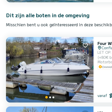
Dit zijn alle boten in de omgeving
Misschien bent u ook geïnteresseerd in deze beschikb
Four W
Confl
LET OP: al
(+80€ br
Motorb
dag met uw picknic
Onmidd
personen
vanaf