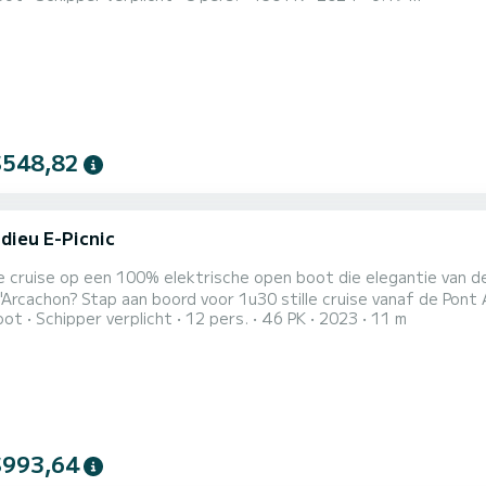
$548,82
dieu E-Picnic
le cruise op een 100% elektrische open boot die elegantie van d
se vanaf de Pont Alexandre III. Laat ons gerust uw wensen weten voor deze
oot
Schipper verplicht
12 pers.
46 PK
2023
11 m
erd in Frankrijk, aan het Bassin d'Arcachon, door de prestigieuze scheepswerf
$993,64