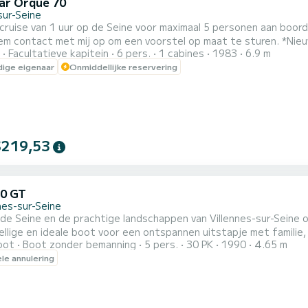
ar Orque 70
sur-Seine
cruise van 1 uur op de Seine voor maximaal 5 personen aan boord,
ct met mij op om een voorstel op maat te sturen. *Nieuw: Training in het zeilen en omgaan met een zeilboot van 7
Facultatieve kapitein
6 pers.
1 cabines
1983
6.9 m
anoeuvreren in de haven) etc: 120€/uur Neem contact met mij op om 
ige eigenaar
Onmiddellijke reservering
$219,53
50 GT
nes-sur-Seine
e Seine en de prachtige landschappen van Villennes-sur-Seine 
llige en ideale boot voor een ontspannen uitstapje met familie, 
oot
Boot zonder bemanning
5 pers.
30 PK
1990
4.65 m
ele annulering