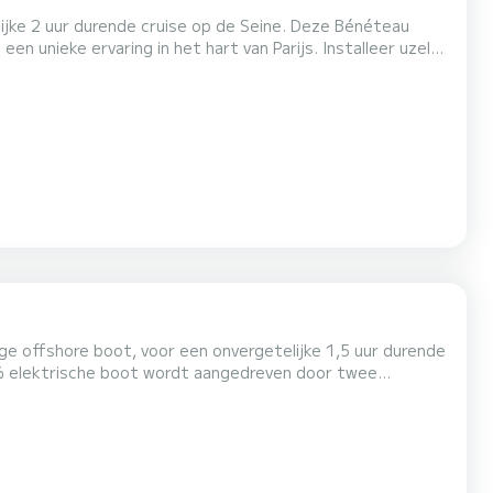
ijke 2 uur durende cruise op de Seine. Deze Bénéteau
 unieke ervaring in het hart van Parijs. Installeer uzelf
ampagne of proef smakelijke planken, terwijl voor u het
tvouwen: de Eiffeltoren, de Notre-Dame, het Louvre...
ge offshore boot, voor een onvergetelijke 1,5 uur durende
0% elektrische boot wordt aangedreven door twee
or u een stille en milieuvriendelijke cruise gegarandeerd
u in alle rust door Parijs leiden in het gezelschap...