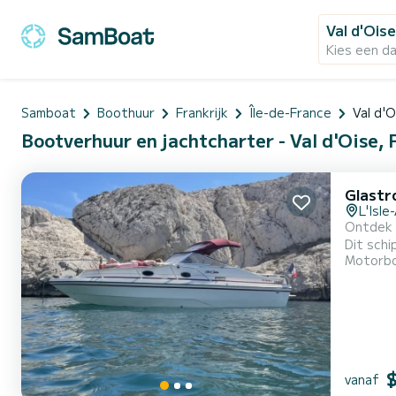
Val d'Ois
Kies een d
Samboat
Boothuur
Frankrijk
Île-de-France
Val d'O
Bootverhuur en jachtcharter - Val d'Oise, 
Glastr
L'Isl
Ontdek h
Dit schi
Motorb
geniet u van
vanaf