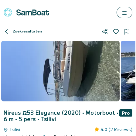
Zoekresultaten
Nireus Ω53 Elegance (2020)
• Motorboot •
Pro
6 m • 5 pers •
Tsilivi
Tsilivi
5.0
(2 Reviews)