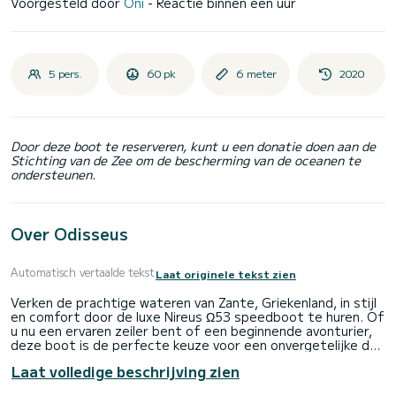
Voorgesteld door
Oni
- Reactie binnen een uur
5 pers.
60 pk
6 meter
2020
Door deze boot te reserveren, kunt u een donatie doen aan de
Stichting van de Zee om de bescherming van de oceanen te
ondersteunen.
Over Odisseus
Automatisch vertaalde tekst
Laat originele tekst zien
Verken de prachtige wateren van Zante, Griekenland, in stijl
en comfort door de luxe Nireus Ω53 speedboot te huren. Of
u nu een ervaren zeiler bent of een beginnende avonturier,
deze boot is de perfecte keuze voor een onvergetelijke dag
op zee. Met de Nireus Ω53 kunt u zich onderdompelen in de
Laat volledige beschrijving zien
adembenemende schoonheid van de Ionische Zee en
verborgen baaien, ongerepte stranden en charmante