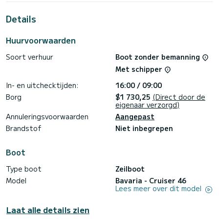
totaal comfort.
Details
Deze Cruiser 46 is uitgerust met 2 toiletten met een
douche.
Huurvoorwaarden
Deze boot is uitgerust met een Furling grootzeil en een
Furling genua. Het heeft de volgende uitrusting:
Soort verhuur
Boot zonder bemanning
Automatische piloot, TV, Luidsprekers.
Met schipper
Boekingsaanvragen en offertes worden rechtstreeks door
SamBoat afgehandeld. Via het platform krijgt u de beste
In- en uitchecktijden:
16:00 / 09:00
Borg
$1 730,25
(Direct door de
eigenaar verzorgd)
Annuleringsvoorwaarden
Aangepast
Brandstof
Niet inbegrepen
Boot
Type boot
Zeilboot
Model
Bavaria - Cruiser 46
Lees meer over dit model
Laat alle details zien