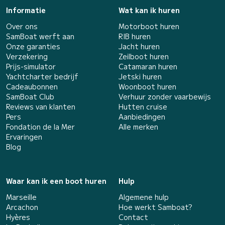
Informatie
Wat kan ik huren
Over ons
Motorboot huren
SamBoat werft aan
RIB huren
Onze garanties
Jacht huren
Verzekering
Zeilboot huren
Prijs-simulator
Catamaran huren
Yachtcharter bedrijf
Jetski huren
Cadeaubonnen
Woonboot huren
SamBoat Club
Verhuur zonder vaarbewijs
Reviews van klanten
Hutten cruise
Pers
Aanbiedingen
Fondation de la Mer
Alle merken
Ervaringen
Blog
Waar kan ik een boot huren
Hulp
Marseille
Algemene hulp
Arcachon
Hoe werkt Samboat?
Hyères
Contact