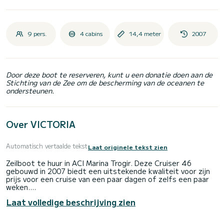
9 pers.
4 cabins
14,4 meter
2007
Door deze boot te reserveren, kunt u een donatie doen aan de
Stichting van de Zee om de bescherming van de oceanen te
ondersteunen.
Over VICTORIA
Automatisch vertaalde tekst
Laat originele tekst zien
Zeilboot te huur in ACI Marina Trogir. Deze Cruiser 46
gebouwd in 2007 biedt een uitstekende kwaliteit voor zijn
prijs voor een cruise van een paar dagen of zelfs een paar
weken.
Laat volledige beschrijving zien
U gaat een uitzonderlijke cruise beleven op deze zeilboot
van 14 meter. U kunt maximaal 9 passagiers onderbrengen
tijdens het cruisen en profiteren van de 4 hutten met