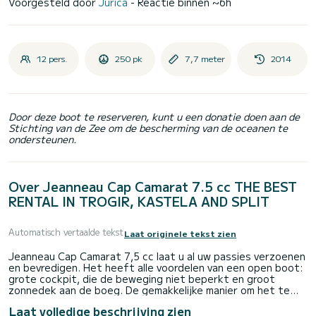
Voorgesteld door
Jurica
- Reactie binnen ~6h
12 pers.
250 pk
7,7 meter
2014
Door deze boot te reserveren, kunt u een donatie doen aan de
Stichting van de Zee om de bescherming van de oceanen te
ondersteunen.
Over Jeanneau Cap Camarat 7.5 cc THE BEST
RENTAL IN TROGIR, KASTELA AND SPLIT
Automatisch vertaalde tekst
Laat originele tekst zien
Jeanneau Cap Camarat 7,5 cc laat u al uw passies verzoenen
en bevredigen. Het heeft alle voordelen van een open boot:
grote cockpit, die de beweging niet beperkt en groot
zonnedek aan de boeg. De gemakkelijke manier om het te
veranderen in een comfortabele stoel met een tafel waar u
Laat volledige beschrijving zien
rond kunt zitten voor een maaltijd en een rustpauze.