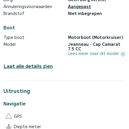
Annuleringsvoorwaarden
Aangepast
• Lengte: 7,70 m
• Breedte: 2,55 m
Brandstof
Niet inbegrepen
• Brandstoftank: 300 l
• Watertank: 80 l
• Passagiers: 12
Boot
Uitrusting
Type boot
Motorboot (Motorkruiser)
• Bimini zonnezeil
Model
Jeanneau - Cap Camarat
• Waterdouche
7.5 CC
• VHF-radio
Lees meer over dit model
• USB
• Watersportuitrusting (op aanvraag)
• GPS-plotter
Laat alle details zien
• Boothaak
• Volledige veiligheidsuitrusting aan boord
• Anker- en afmeeruitrusting aan boord
• Brandblusser
Uitrusting
Prijzen in €
Dagelijks:
• (Contactgegevens verborgen) EUR
Navigatie
• (Contactgegevens verborgen) €
• (Contactgegevens verborgen) €
• (Contactgegevens verborgen) €
GPS
Diepte meter
Wekelijks: