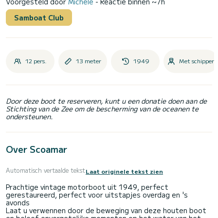
Voorgesteld door
Michele
- Reactie binnen ~7h
Samboat Club
12 pers.
13 meter
1949
Met schipper
Door deze boot te reserveren, kunt u een donatie doen aan de
Stichting van de Zee om de bescherming van de oceanen te
ondersteunen.
Over Scoamar
Automatisch vertaalde tekst
Laat originele tekst zien
Prachtige vintage motorboot uit 1949, perfect
gerestaureerd, perfect voor uitstapjes overdag en 's
avonds
Laat u verwennen door de beweging van deze houten boot
en beleef onvergetelijke momenten op het water van het