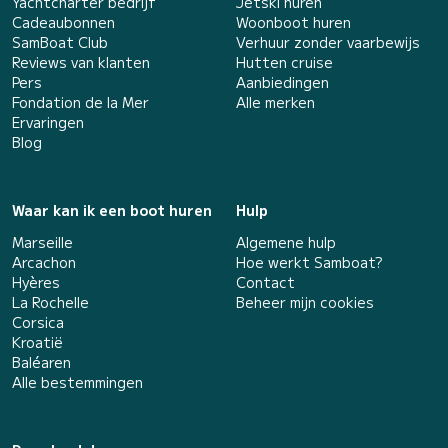
Yachtcharter bedrijf
Jetski huren
Cadeaubonnen
Woonboot huren
SamBoat Club
Verhuur zonder vaarbewijs
Reviews van klanten
Hutten cruise
Pers
Aanbiedingen
Fondation de la Mer
Alle merken
Ervaringen
Blog
Waar kan ik een boot huren
Hulp
Marseille
Algemene hulp
Arcachon
Hoe werkt Samboat?
Hyères
Contact
La Rochelle
Beheer mijn cookies
Corsica
Kroatië
Baléaren
Alle bestemmingen