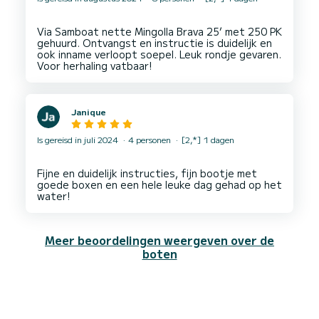
goed georganiseerd.
We raden deze bootverhuur van harte aan aan
Via Samboat nette Mingolla Brava 25’ met 250 PK
iedereen die op zoek is naar een stressvrije en
gehuurd. Ontvangst en instructie is duidelijk en
plezierige dag op het Gardameer. Bedankt voor
ook inname verloopt soepel. Leuk rondje gevaren.
Janique
Is gereisd in juli 2024
4 personen
[2,*] 1 dagen
Fijne en duidelijk instructies, fijn bootje met
goede boxen en een hele leuke dag gehad op het
Meer beoordelingen weergeven over de
boten