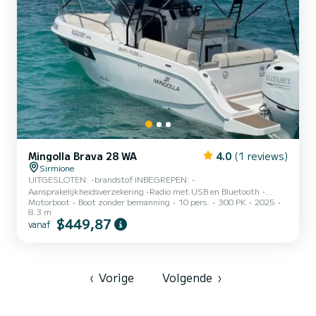
Mingolla Brava 28 WA
4.0
(1 reviews)
Sirmione
UITGESLOTEN: -brandstof INBEGREPEN: -
Aansprakelijkheidsverzekering -Radio met USB en Bluetooth -
Motorboot
Boot zonder bemanning
10 pers.
300 PK
2025
Dieptemeter -Zonnetent -Elektrische ankerlier -220 volt
8.3 m
bankaansluiting -GPS -Koelkast -Stuurconsole met rvs handgreep,
$449,87
vanaf
voorruit, stuurwiel en kompas -Navigatieverlichting en 360°
toplicht -Hydraulische besturing -Brandstoftank 332 liter -
Staande bestuurdersstoel met gootsteen -Kookplaat (ALLEEN
VOOR OVERNACHTING) -80 liter douchesysteem -RVS kikkers en
ogen -Boegopbergvak voor anker met luik en afvo...
‹
Vorige
Volgende
›