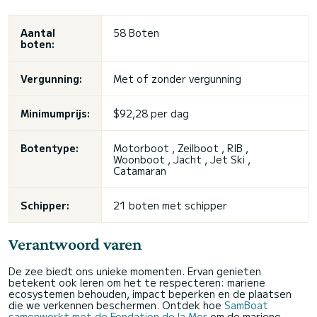
Aantal
58 Boten
boten:
Vergunning:
Met of zonder vergunning
Minimumprijs:
$92,28 per dag
Botentype:
Motorboot , Zeilboot , RIB ,
Woonboot , Jacht , Jet Ski ,
Catamaran
Schipper:
21 boten met schipper
Verantwoord varen
De zee biedt ons unieke momenten. Ervan genieten
betekent ook leren om het te respecteren: mariene
ecosystemen behouden, impact beperken en de plaatsen
die we verkennen beschermen. Ontdek hoe
SamBoat
samenwerkt met de Fondation de la Mer
om de mariene