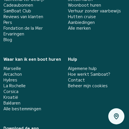
Cadeaubonnen
Woonboot huren
SamBoat Club
Verhuur zonder vaarbewijs
Reviews van klanten
Hutten cruise
Pers
Aanbiedingen
Fondation de la Mer
Alle merken
Ervaringen
Blog
Waar kan ik een boot huren
Hulp
Marseille
Algemene hulp
Arcachon
Hoe werkt Samboat?
Hyères
Contact
La Rochelle
Beheer mijn cookies
Corsica
Kroatië
Baléaren
Alle bestemmingen
Download de app