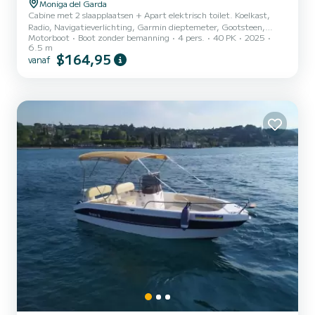
Moniga del Garda
Cabine met 2 slaapplaatsen + Apart elektrisch toilet. Koelkast,
Radio, Navigatieverlichting, Garmin dieptemeter, Gootsteen,
Motorboot
Boot zonder bemanning
4 pers.
40 PK
2025
Buitendouche in kuip, Kuip tafel, Zonnescherm, Zonnedek voor,
6.5 m
Zonnedek achter, Zitbanken in de kuip, Stoelen aan stuurboord en
$164,95
vanaf
bakboord, Synthetisch teak dek en zijdek, Anker, Brandstoftank
met niveaumeter, Watertank 50/L, Volledige noodkit met
reddingsvesten, Walstroomaansluiting 220V