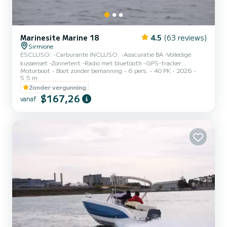
Marinesite Marine 18
4.5
(63 reviews)
Sirmione
ESCLUSO: -Carburante INCLUSO: -Assicuratie BA -Volledige
kussenset -Zonnetent -Radio met bluetooth -GPS-tracker
Motorboot
Boot zonder bemanning
6 pers.
40 PK
2026
KENMERKEN: Afmetingen: 5,50 x 2 m Capaciteit: 6 personen
5.5 m
(500 kg) Motor: Suzuki DF40 BORG: €300 IN CONTANTEN (voor
Zonder vergunning
schroef) Honden zijn toegestaan aan boord. Een geldig
$167,26
identiteitsbewijs is vereist. Passagiers worden verzocht om
vanaf
minstens 10 minuten voor de instaptijd aanwezig te zijn.
Vertrekhaven: SIRMIONE 2 *Bij verhuur voor meer dan een dag
moet de boot toch elke dag aan het...