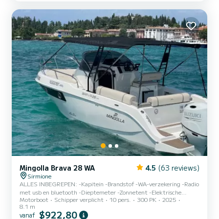
identiteitsbewijs. Passagiers worden verzocht minstens 10 minuten
voor de inschepingstijd aanwezig te zijn. Inschepingshaven:
SIRMIONE 2...
Mingolla Brava 28 WA
4.5
(63 reviews)
Sirmione
ALLES INBEGREPEN: -Kapitein -Brandstof -WA-verzekering -Radio
met usb en bluetooth -Dieptemeter -Zonnetent -Elektrische
Motorboot
Schipper verplicht
10 pers.
300 PK
2025
ankerlier -220 volt bankaansluiting -GPS -Koelkast -Stuurconsole
8.1 m
met rvs handgreep, voorruit, stuurwiel en kompas -
$922,80
vanaf
Navigatieverlichting en 360°-lichtmast -Hydraulische besturing -