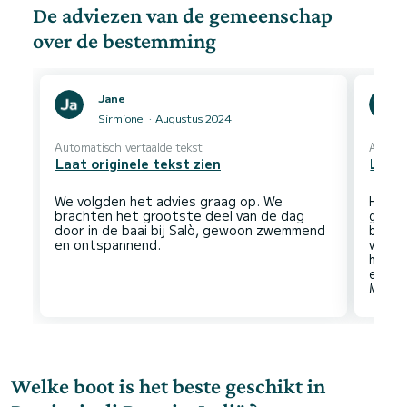
De adviezen van de gemeenschap
over de bestemming
Jane
Sirmione
Augustus 2024
Automatisch vertaalde tekst
Automa
Laat originele tekst zien
Laat 
We volgden het advies graag op. We
Het G
brachten het grootste deel van de dag
gevar
door in de baai bij Salò, gewoon zwemmend
berge
villa'
het m
ervar
Welke boot is het beste geschikt in