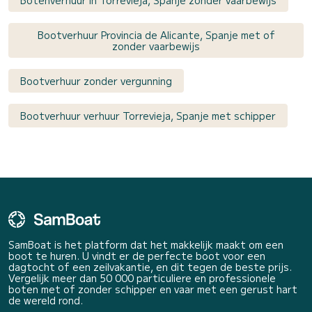
Botenverhuur in Torrevieja, Spanje zonder vaarbewijs
Bootverhuur Provincia de Alicante, Spanje met of
zonder vaarbewijs
Bootverhuur zonder vergunning
Bootverhuur verhuur Torrevieja, Spanje met schipper
SamBoat is het platform dat het makkelijk maakt om een
boot te huren. U vindt er de perfecte boot voor een
dagtocht of een zeilvakantie, en dit tegen de beste prijs.
Vergelijk meer dan 50 000 particuliere en professionele
boten met of zonder schipper en vaar met een gerust hart
de wereld rond.