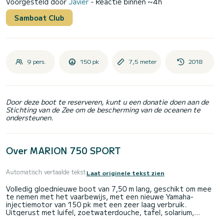
Voorgesteld door
Javier
- Reactie binnen ~4h
Samboat Club
9 pers.
150 pk
7,5 meter
2018
Door deze boot te reserveren, kunt u een donatie doen aan de
Stichting van de Zee om de bescherming van de oceanen te
ondersteunen.
Over MARION 750 SPORT
Automatisch vertaalde tekst
Laat originele tekst zien
Volledig gloednieuwe boot van 7,50 m lang, geschikt om mee
te nemen met het vaarbewijs, met een nieuwe Yamaha-
injectiemotor van 150 pk met een zeer laag verbruik.
Uitgerust met luifel, zoetwaterdouche, tafel, solarium,
cabine, stereo met USB en Bluetooth, marifoon, plotter,