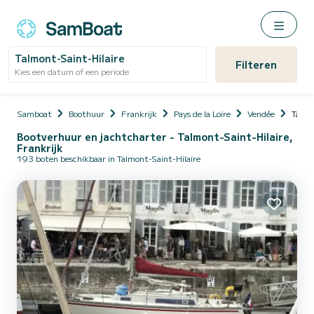
Talmont-Saint-Hilaire
Filteren
Kies een datum of een periode
Samboat
Boothuur
Frankrijk
Pays de la Loire
Vendée
Talmo
Bootverhuur en jachtcharter - Talmont-Saint-Hilaire,
Frankrijk
193 boten beschikbaar in Talmont-Saint-Hilaire