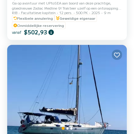
Ga op avontuur met UPtoSEA aan boord van deze prachtige,
gloednieuwe Zodiac Medline 9! Trakteer uzelf op een ontsnapping
RIB
Facultatieve kapitein
12 pers.
500 PK
2025
9 m
op zee met deze schitterende 9 meter lange Zodiac, die comfort,
elegantie en wendbaarheid combineert. Perfect voor uitstapjes met
Flexibele annulering
Geweldige eigenaar
familie of vrienden, belooft het een onvergetelijke ervaring, zowel
Onmiddellijke reservering
tijdens het varen als voor anker. Uitgerust met twee krachtige
$502,93
vanaf
Mercury V8-motoren van 250 pk, biedt deze boot prestaties en
veiligheid. Aan boord kunt u genieten van royale ruim...