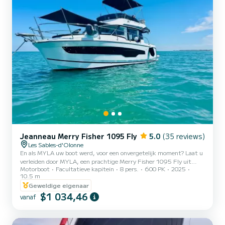
Jeanneau Merry Fisher 1095 Fly
5.0
(35 reviews)
Les Sables-d'Olonne
En als MYLA uw boot werd, voor een onvergetelijk moment? Laat u
verleiden door MYLA, een prachtige Merry Fisher 1095 Fly uit
Motorboot
Facultatieve kapitein
8 pers.
600 PK
2025
2025, voor een unieke ervaring op zee. Of het nu gaat om een
10.5 m
bijzondere nacht aan de kade, een dag varen langs onze prachtige
Geweldige eigenaar
kustlijn, of een cruise naar Bretagne of het Bassin d'Arcachon,
$1 034,46
MYLA staat voor u klaar. Uitgerust met twee Yamaha-motoren
vanaf
van 300 pk die nauwkeurig worden bestuurd met behulp van de
joystick, belichaamt MYLA moderne technologie ten dienste van
vaar...