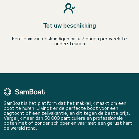
Tot uw beschikking
Een team van deskundigen om u 7 dagen per week te
ondersteunen
SamBoat is het platform dat het makkelijk maakt om een
boot te huren. U vindt er de perfecte boot voor een
dagtocht of een zeilvakantie, en dit tegen de beste prijs.
Vergelijk meer dan 50 000 particuliere en professionele
boten met of zonder schipper en vaar met een gerust hart
de wereld rond.