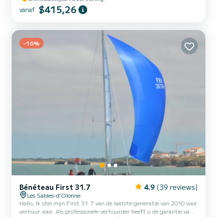
elektrische ankerlier. Onder de schaduwrijke hardtop kunt u
$415,26
vanaf
plaatsnemen op de bank of de stoelen om te genieten van een
verfijnde...
-10%
Bénéteau First 31.7
4.9
(39 reviews)
Les Sables-d'Olonne
Hallo, Ik stel mijn First 31.7 van de laatste generatie van 2010 voor
verhuur voor. Als professionele verhuurder heeft u de garantie van