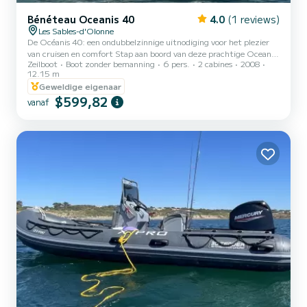
Bénéteau Oceanis 40
4.0
(1 reviews)
Les Sables-d'Olonne
De Océanis 40: een ondubbelzinnige uitnodiging voor het plezier
van cruisen en comfort Stap aan boord van deze prachtige Oceanis
Zeilboot
Boot zonder bemanning
6 pers.
2 cabines
2008
40 om de regio tussen de Charentaises en de Morbihan-eilanden te
12.15 m
ontdekken. Deze zeilboot is in 2008 gebouwd om comfort en
Geweldige eigenaar
prestaties op zee te garanderen. De boot heeft 2 ruime,
$599,82
comfortabele hutten en een instapcapaciteit van 6 personen. Met
vanaf
een totale lengte van 12 meter is hij uw beste bondgenoot voor een
bijzondere vakantie op het water. Het heeft met name de vol...