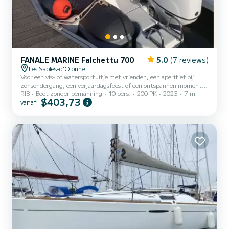
FANALE MARINE Falchettu 700
5.0
(7 reviews)
Les Sables-d'Olonne
Voor een vis- of watersportuitje met vrienden, een aperitief bij
zonsondergang, een verjaardagsfeest of een ontspannen moment
RIB
Boot zonder bemanning
10 pers.
200 PK
2023
7 m
met familie, kan de boot maximaal 10 personen verwelkomen. De
$403,73
vanaf
halve dag duurt 3H30, de hele dag 7H00. Hij is uitgerust met een
trekpaal voor waterskiën, een trekkersboei. Een paar waterski's
wordt aangeboden.