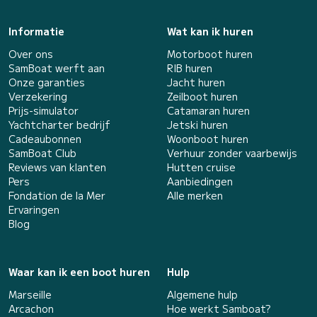
Informatie
Wat kan ik huren
Over ons
Motorboot huren
SamBoat werft aan
RIB huren
Onze garanties
Jacht huren
Verzekering
Zeilboot huren
Prijs-simulator
Catamaran huren
Yachtcharter bedrijf
Jetski huren
Cadeaubonnen
Woonboot huren
SamBoat Club
Verhuur zonder vaarbewijs
Reviews van klanten
Hutten cruise
Pers
Aanbiedingen
Fondation de la Mer
Alle merken
Ervaringen
Blog
Waar kan ik een boot huren
Hulp
Marseille
Algemene hulp
Arcachon
Hoe werkt Samboat?