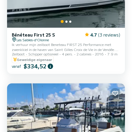
Bénéteau First 25 S
4.7
(3 reviews)
Les Sables-d'Olonne
Ik verhuur mijn zeilboot Beneteau FIRST 25 Performance met
zwenkkiel in de haven van Saint Gilles Croix de Vie in de Vendée.
Zeilboot
Schipper optioneel
4 pers.
2 cabines
2016
7.9 m
Boot in nieuwstaat, alle opties (asymmetrische spi, gennaker, GPS,
bijboot, walverwarming enz.). Zeer eenvoudig in gebruik (genua op
Geweldige eigenaar
rolfok, automatische rifname, bediening naar de kuip gebracht),
$334,52
vanaf
deze First is niet alleen een kampioen van de dagtocht langs de
kust, maar zal ook uitstekend presteren in langere programma's
om de eilanden te verkennen. Optioneel: een profess...