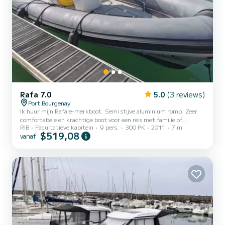
Rafa 7.0
5.0
(3 reviews)
Port Bourgenay
Ik huur mijn Rafale-merkboot. Semi stijve aluminium romp. Zeer
comfortabele en krachtige boot voor een reis met familie of
RIB
Facultatieve kapitein
9 pers.
300 PK
2011
7 m
vrienden voor een visreis, waterskiën, kielzog of sleepboei. U kunt
$519,08
vanaf
ook een dagje naar het Ile de Ré of de Sables d'Olonne. Tot uw
beschikking voor alle informatie of om u te vergezellen. Tot ziens
Dominica