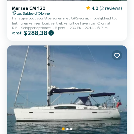
Marsea CM 120
4.0
(2 reviews)
Les Sables-d'Olonne
Halfstijve boot voor 8 personen met GPS-sonar, mogelijkheid tot
het huren van een boei, vertrek vanuit de haven van Olonna!
RIB
Schipper optioneel
8 pers.
200 PK
2014
6.7 m
$288,38
vanaf